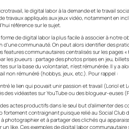
icrotravail, le
digital labor
à la demande et le travail soci
s de travaux appliqués aux jeux vidéo, notamment en inc
hui référence sur le sujet.
a forme de
digital labor
la plus facile à associer à notre ob
n d’une communauté. On peut alors identifier des pratiq
es
features
communautaires centralisés sur les pages «
 les joueurs : partage des photos prises en jeu, billets 
es sur la base du volontariat, n’est rémunérée. Il y a alo
vail non rémunéré (hobbys, jeux, etc.). Pour rappel :
ré le lien qui pouvait unir passion et travail (Loriol et L
tés des vidéastes sur YouTube ou des blogueur-euses (Fl
es actes productifs dans le seul but d’alimenter des c
 fortement contraignant puisque relié au
Social Club
d
ir à photographier et à partager des clichés qui apparai
ar un
like
. Ces exemples de
digital labor
communautaire s