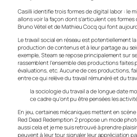
Casilli identifie trois formes de
digital labor
: le m
allons voir la façon dont s’articulent ces forme
Bruno Vétel et de Mathieu Cocq qui font aujourd’
Le travail social en réseau est potentiellement l
production de contenus et à leur partage au sei
exemple,
Steam
se repose principalement sur s
rassemblent l’ensemble des productions faites par
évaluations, etc. Aucune de ces productions, fait
entre ce qui relève du travail rémunéré et du tra
la sociologie du travail a de longue date mont
ce cadre qu’ont pu être pensées les activi
En jeu, certaines mécaniques mettent en scène d
Red Dead Redemption 2
propose un mode photo
aussi cela et je me suis retrouvé à prendre plais
peuvent à leur tour signaler leur appréciation p