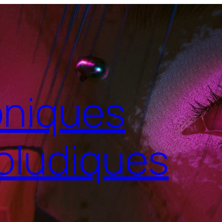
niques
oludiques