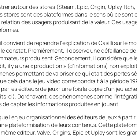
er autour des stores (Steam, Epic, Origin, Uplay, Itch, 
es stores sont des plateformes dans le sens où ce sont 
 relation des usagers produisant de la valeur. Ces usage
eformes.
 convient de reprendre l‘explication de Casilli sur le 
le constat. Premièrement, il observe une défaillance de l
ommateurs produisent. Secondement, il considère que l
t, il y a une « production » (d’informations) non exploi
nes permettant de valoriser ce qui était des pertes sè
 que cela dans le jeu vidéo correspondrait à la période
 par les éditeurs de jeux : une fois la copie d’un jeu ac
traits ici). Dorénavant, des phénomènes comme l’intégr
s de capter les informations produites en jouant.
ue l’enjeu organisationnel des éditeurs de jeux à parti
r une plateformisation de leurs contenus. Cette platefo
n même éditeur. Valve, Origins, Epic et Uplay sont les 