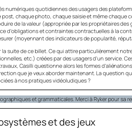
vités numériques quotidiennes des usagers des platefor
 post, chaque photo, chaque saisie et même chaque con
duire de la valeur (appropriée par les propriétaires de
lace d’obligations et contraintes contractuelles à la co
urer (moyennant des indicateurs de popularité, réputati
a suite de ce billet. Ce qui attire particulièrement notr
ionnelles, etc.) créées par des usagers d’un service. 
avaux, Casilli questionne alors les formes d’aliénation
ection que je veux aborder maintenant. La question qui a
ociées à nos pratiques vidéoludiques ?
thographiques et grammaticales. Merci à Ryker pour sa re
cosystèmes et des jeux