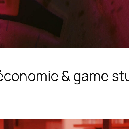
.
économie & game st