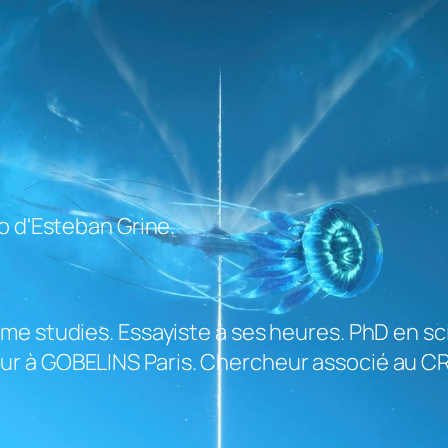
o d'Esteban Grine.
e studies. Essayiste à ses heures. PhD en sci
r à GOBELINS Paris. Chercheur associé au CRE