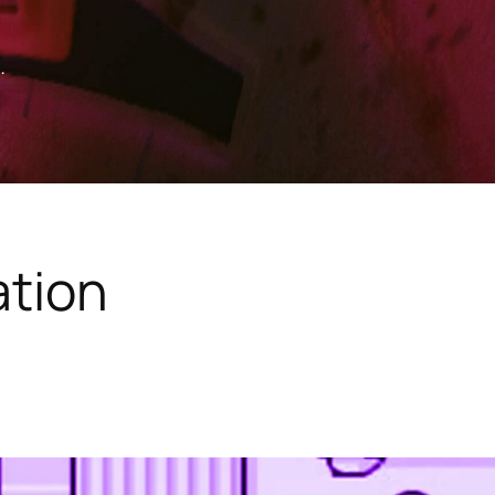
.
ation