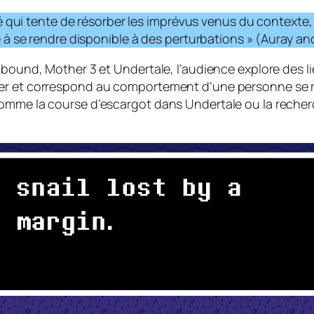
ité qui tente de résorber les imprévus venus du contexte,
e à se rendre disponible à des perturbations » (Auray an
bound, Mother 3 et Undertale, l’audience explore des lie
ser et correspond au comportement d’une personne se r
omme la course d’escargot dans Undertale ou la recherc