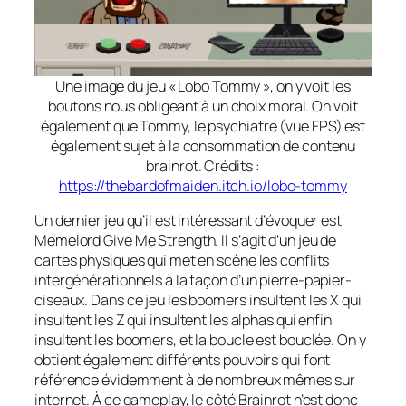
Une image du jeu « Lobo Tommy », on y voit les
boutons nous obligeant à un choix moral. On voit
également que Tommy, le psychiatre (vue FPS) est
également sujet à la consommation de contenu
brainrot. Crédits :
https://thebardofmaiden.itch.io/lobo-tommy
Un dernier jeu qu’il est intéressant d’évoquer est
Memelord Give Me Strength. Il s’agit d’un jeu de
cartes physiques qui met en scène les conflits
intergénérationnels à la façon d’un pierre-papier-
ciseaux. Dans ce jeu les boomers insultent les X qui
insultent les Z qui insultent les alphas qui enfin
insultent les boomers, et la boucle est bouclée. On y
obtient également différents pouvoirs qui font
référence évidemment à de nombreux mêmes sur
internet. À ce gameplay, le côté Brainrot n’est donc