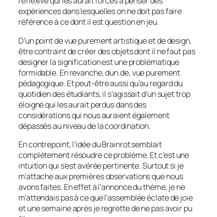
réflexive qui les aurait forcés à penser des
expériences dans lesquelles on ne doit pas faire
référence à ce dont il est question en jeu.
D’un point de vue purement artistique et de design,
être contraint de créer des objets dont il ne faut pas
designer la signification est une problématique
formidable. En revanche, dun.de, vue purement
pédagogique. Et peut-être aussi qu’au regard du
quotidien des étudiants, il s’agissait d’un sujet trop
éloigné qui les aurait perdus dans des
considérations qui nous auraient également
dépassés au niveau de la coordination.
En contrepoint, l’idée du Brainrot semblait
complètement résoudre ce problème. Et c’est une
intuition qui s’est avérée pertinente. Surtout si je
m’attache aux premières observations que nous
avons faites. En effet à l’annonce du thème, je ne
m’attendais pas à ce que l’assemblée éclate de joie
et une semaine après je regrette de ne pas avoir pu