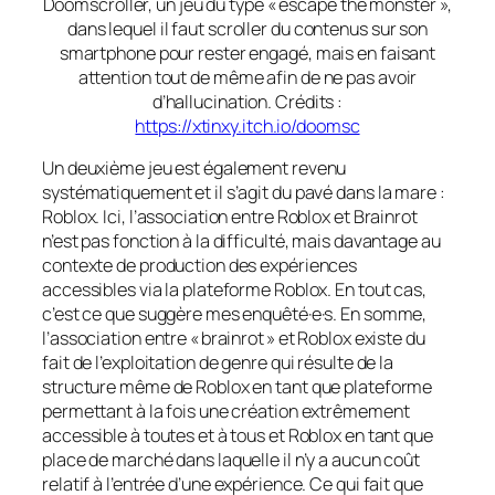
Doomscroller, un jeu du type « escape the monster »,
dans lequel il faut scroller du contenus sur son
smartphone pour rester engagé, mais en faisant
attention tout de même afin de ne pas avoir
d’hallucination. Crédits :
https://xtinxy.itch.io/doomsc
Un deuxième jeu est également revenu
systématiquement et il s’agit du pavé dans la mare :
Roblox. Ici, l’association entre Roblox et Brainrot
n’est pas fonction à la difficulté, mais davantage au
contexte de production des expériences
accessibles via la plateforme Roblox. En tout cas,
c’est ce que suggère mes enquêté·e·s. En somme,
l’association entre « brainrot » et Roblox existe du
fait de l’exploitation de genre qui résulte de la
structure même de Roblox en tant que plateforme
permettant à la fois une création extrêmement
accessible à toutes et à tous et Roblox en tant que
place de marché dans laquelle il n’y a aucun coût
relatif à l’entrée d’une expérience. Ce qui fait que