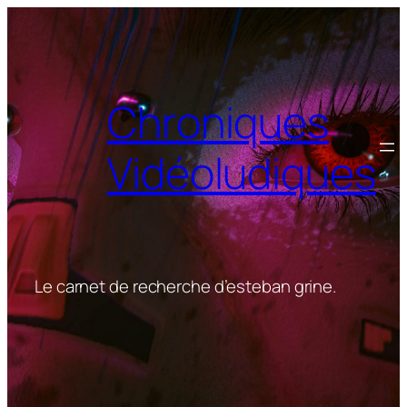
Aller
au
contenu
Chroniques
Vidéoludiques
Le carnet de recherche d’esteban grine.