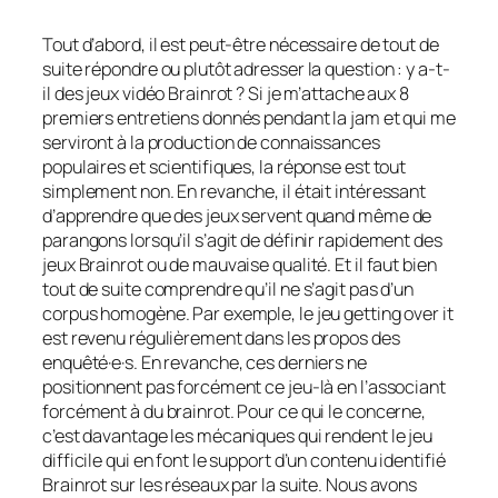
Tout d’abord, il est peut-être nécessaire de tout de
suite répondre ou plutôt adresser la question : y a-t-
il des jeux vidéo Brainrot ? Si je m’attache aux 8
premiers entretiens donnés pendant la jam et qui me
serviront à la production de connaissances
populaires et scientifiques, la réponse est tout
simplement non. En revanche, il était intéressant
d’apprendre que des jeux servent quand même de
parangons lorsqu’il s’agit de définir rapidement des
jeux Brainrot ou de mauvaise qualité. Et il faut bien
tout de suite comprendre qu’il ne s’agit pas d’un
corpus homogène. Par exemple, le jeu getting over it
est revenu régulièrement dans les propos des
enquêté·e·s. En revanche, ces derniers ne
positionnent pas forcément ce jeu-là en l’associant
forcément à du brainrot. Pour ce qui le concerne,
c’est davantage les mécaniques qui rendent le jeu
difficile qui en font le support d’un contenu identifié
Brainrot sur les réseaux par la suite. Nous avons