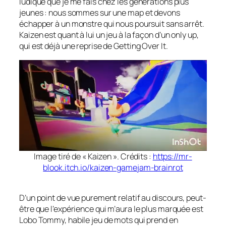
ludique que je me fais chez les générations plus
jeunes : nous sommes sur une map et devons
échapper à un monstre qui nous poursuit sans arrêt.
Kaizen est quant à lui un jeu à la façon d’un only up,
qui est déjà une reprise de Getting Over It.
Image tiré de « Kaizen ». Crédits :
https://mr-
blook.itch.io/kaizen-gamejam-brainrot
D’un point de vue purement relatif au discours, peut-
être que l’expérience qui m’aura le plus marquée est
Lobo Tommy, habile jeu de mots qui prend en