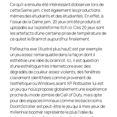
Ce qu’il a ensuite été intéressant d’observer lors de
cette Game jam, c’est également les productions
mêmes des étudiants et des étudiantes. En effet, à
l’issue de la Game jam, 20 jeux ont été produits et
uploadés sur la plateforme itch.io. Ces 20 jeux sont
les artefacts d’une certaine prise de température de
ce qu’est le Brainrot aujourd’hui finalement.
Pafleucha.exe (illustré plus haut) est par exemple
un jeu assez remarquable dans la façon dont il
esthétise une idée du brainrot. Ici, il est question
d’une esthétique très internetcore avec des
dégradés de couleur assez violents, des fenêtres
clairement identifiées comme provenant de
l’esthétique ou Windows avant XP. Rotbuster lui est
un jeu qui nous propose globalement une expérience
proche du mode zombie de Call of Duty, mais opte
pour des espaces liminaux comme les backrooms.
DoomScroller est peut-être le jeu qui à mes yeux de
millennial boomer représente le plus l’idée du