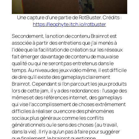
Une capture d’une partie de RotBuster. Crédits :
https://leophyte.itch.io/rotbuster
Secondement, la notion de contenu Brainrot est
associée à partir des entretiens que j’ai menés à
l’idée que la facilitation de création sur les réseaux
fait émerger davantage de contenu de mauvaise
qualité ou qui ne seront pas entretenus dans le
temps. Au niveau des jeux vidéo même, il est difficile
de dire qu’il existe des gameplays clairement
Brainrot. Cependant si l’on parcourt les jeux produits
lors de cette jam, il y a des redondances : l’usage des
mêmes et des références internet, des gameplays
qui vise l’accomplissement de choses extrêmement
difficiles à réaliser ou encore des phénomènes
sociaux plus généraux comme les conflits
générationnels ou le sens des choses (au travail,
dans la vie). Il n’y a qu’un pas à faire pour suggérer
que finalement, le brainrot questionne