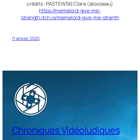
crédits : PASTEWSKI Clara (@oxiseau)
https://memelord-give-me-
strength.itch.io/memelord-give-me-strenth
11 janvier 2025
Chroniques Vidéoludiques