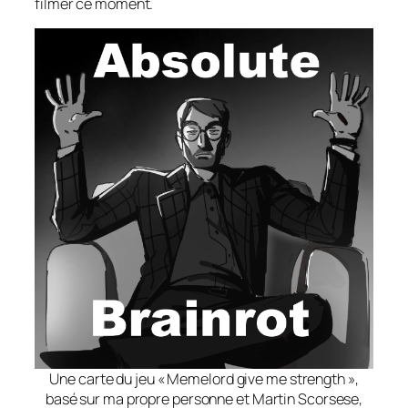
filmer ce moment.
Une carte du jeu « Memelord give me strength »,
basé sur ma propre personne et Martin Scorsese,