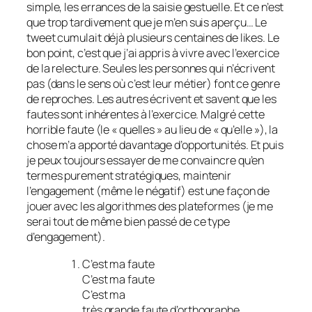
simple, les errances de la saisie gestuelle. Et ce n’est
que trop tardivement que je m’en suis aperçu… Le
tweet cumulait déjà plusieurs centaines de likes. Le
bon point, c’est que j’ai appris à vivre avec l’exercice
de la relecture. Seules les personnes qui n’écrivent
pas (dans le sens où c’est leur métier) font ce genre
de reproches. Les autres écrivent et savent que les
fautes sont inhérentes à l’exercice. Malgré cette
horrible faute (le « quelles » au lieu de « qu’elle »), la
chose m’a apporté davantage d’opportunités. Et puis
je peux toujours essayer de me convaincre qu’en
termes purement stratégiques, maintenir
l’engagement (même le négatif) est une façon de
jouer avec les algorithmes des plateformes (je me
serai tout de même bien passé de ce type
d’engagement).
C’est ma faute
C’est ma faute
C’est ma
très grande faute d’orthographe