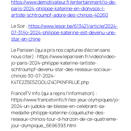
https://www.demotivateur.fr/entertainment/jo-de-
paris-2024-philippe-katerine-en-dionysos-l-
artiste-schtroumpf-adore-des-chinois-40260
Le Soir :
https://www.lesoir.be/613421/article/2024-
07-31/jo-2024-philippe-katerine-est-devenu-une-
star-en-chine
Le Parisien (qui a pris nos captures d’écran sans
nous citer) : https://www.leparisien.fr/video/video-
jo-paris-2024-philippe-katerine-lartiste-
schtroumpf-devenu-star-des-reseaux-sociaux-
chinois-30-07-2024-
K4TE2Z5E5ZGOLIZ4CPKNFIRLUE.php
FranceTV Info (qui a repris l’information) :
https://www.francetvinfo.fr/les-jeux-olympiques/jo-
2024-un-judoka-se-blesse-en-celebrant-sa-
medaille-philippe-katerine-coqueluche-des-
reseaux-chinois-tour-d-horizon-de-ce-quatrieme-
jour-olympique_6696393.html