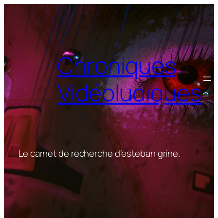
Aller
au
contenu
Chroniques
Vidéoludiques
Le carnet de recherche d’esteban grine.