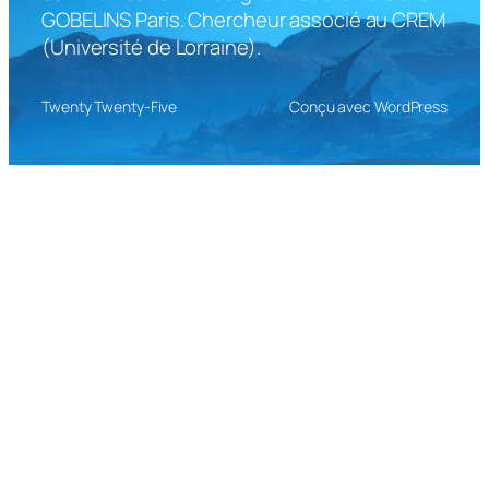
GOBELINS Paris. Chercheur associé au CREM
(Université de Lorraine).
Twenty Twenty-Five
Conçu avec WordPress