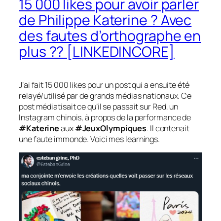
15 000 likes pour avoir parler
de Philippe Katerine ? Avec
des fautes d’orthographe en
plus ?? [LINKEDINCORE]
J’ai fait 15 000 likes pour un post qui a ensuite été
relayé/utilisé par de grands médias nationaux. Ce
post médiatisait ce qu’il se passait sur Red, un
Instagram chinois, à propos de la performance de
#Katerine
aux
#JeuxOlympiques
. Il contenait
une faute immonde. Voici mes learnings.