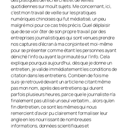
quotidiennes sur moult sujets. Me concernant, ici,
c’est mon travail de veille sur les pratiques
numériques chinoises qui fut médiatisé, un peu
malgré moi pour ce cas très précis. Quel déplaisir
que de se voir ôter de son propre travail par des
entreprises journalistiques qui sont venues prendre
nos captures d’écran à ma conjointe et moi-même
pour se présenter comme étant les personnes ayant
déniché l’info ou ayant la primauté sur l’info. Cela
explique pourquoi aujourd’hui, dès que je donne un
entretien, je valide immédiatement les conditions de
citation dans les entretiens. Combien de fois me
suis-je retrouvé devant un article ne citant même
pas mon nom, après des entretiens qui durent
parfois plusieurs heures, parce que le journaliste n’a
finalement pas utilisé un seul verbatim… alors qu’en
fin d’entretien, ce sont les mêmes qui nous
remercient d’avoir pu clairement formaliser leur
angle en les nourrissant de nombreuses
informations, données scientifiques et