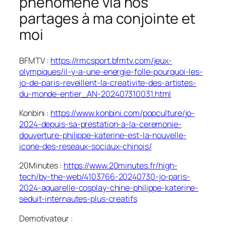
phénomène via nos
partages à ma conjointe et
moi
BFMTV :
https://rmcsport.bfmtv.com/jeux-
olympiques/il-y-a-une-energie-folle-pourquoi-les-
jo-de-paris-reveillent-la-creativite-des-artistes-
du-monde-entier_AN-202407310031.html
Konbini :
https://www.konbini.com/popculture/jo-
2024-depuis-sa-prestation-a-la-ceremonie-
douverture-philippe-katerine-est-la-nouvelle-
icone-des-reseaux-sociaux-chinois/
20Minutes :
https://www.20minutes.fr/high-
tech/by-the-web/4103766-20240730-jo-paris-
2024-aquarelle-cosplay-chine-philippe-katerine-
seduit-internautes-plus-creatifs
Demotivateur :