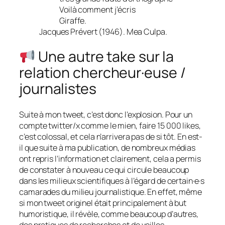
Voilà comment j’écris
Giraffe.
Jacques Prévert (1946).
Mea Culpa.
Une autre take sur la
relation chercheur·euse /
journalistes
Suite à mon tweet, c’est donc l’explosion. Pour un
compte twitter/x comme le mien, faire 15 000 likes,
c’est colossal, et cela n’arrivera pas de si tôt. En est-
il que suite à ma publication, de nombreux médias
ont repris l’information et clairement, cela a permis
de constater à nouveau ce qui circule beaucoup
dans les milieux scientifiques à l’égard de certain·e·s
camarades du milieu journalistique. En effet, même
si mon tweet originel était principalement à but
humoristique, il révèle, comme beaucoup d’autres,
des pratiques de recherches et de veilles