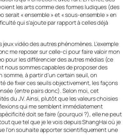
oient les arts comme des formes ludiques (des
déo serait « ensemble » et « sous-ensemble » en
culté qui s’ajoute par rapport à celles déjà
les jeux vidéo des autres phénomènes. L’exemple
onc me reposer sur celle-ci pour faire valoir mon
o pour les différencier des autres médias (ce
dont nous sommes capables de proposer des
En somme, à partir d’un certain seuil, on
ité de fixer ces seuils objectivement, les façons
ensée (entre pairs donc). Selon moi, cet
és du JV. Ainsi, plutôt que les valeurs choisies
 réflexions qui me semblent immédiatement
cificité doit se faire (pourquoi ?), elle ne peut
out que tel que je le vois depuis ShangHai où je
sque l’on souhaite apporter scientifiquement une