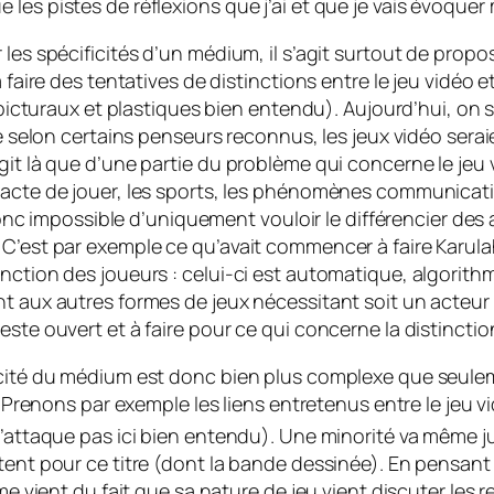
les pistes de réflexions que j’ai et que je vais évoquer
les spécificités d’un médium, il s’agit surtout de propos
à faire des tentatives de distinctions entre le jeu vidéo
 picturaux et plastiques bien entendu). Aujourd’hui, on sa
que selon certains penseurs reconnus, les jeux vidéo se
it là que d’une partie du problème qui concerne le jeu vi
’acte de jouer, les sports, les phénomènes communication
 donc impossible d’uniquement vouloir le différencier des a
C’est par exemple ce qu’avait commencer à faire Karulahti
nction des joueurs : celui-ci est automatique, algorithm
t aux autres formes de jeux nécessitant soit un acteur 
te ouvert et à faire pour ce qui concerne la distinction 
icité du médium est donc bien plus complexe que seulem
à. Prenons par exemple les liens entretenus entre le jeu 
n’attaque pas ici bien entendu). Une minorité va même j
tent pour ce titre (dont la bande dessinée). En pensant
e vient du fait que sa nature de jeu vient discuter les rel