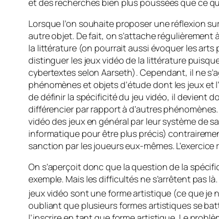
et des recherches bien plus poussées que ce que 
Lorsque l’on souhaite proposer une réflexion sur 
autre objet. De fait, on s’attache régulièrement 
la littérature (on pourrait aussi évoquer les arts
distinguer les jeux vidéo de la littérature puis
cybertextes selon Aarseth). Cependant, il ne s’ag
phénomènes et objets d’étude dont les jeux et l
de définir la spécificité du jeu vidéo, il devient
différencier par rapport à d’autres phénomènes. 
vidéo des jeux en général par leur système de sa
informatique pour être plus précis) contrairemen
sanction par les joueurs eux-mêmes. L’exercice res
On s’aperçoit donc que la question de la spécif
exemple. Mais les difficultés ne s’arrêtent pas l
jeux vidéo sont une forme artistique (ce que je 
oubliant que plusieurs formes artistiques se bat
l’inscrire en tant que forme artistique. Le problèm