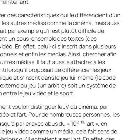
 maintenant.
er des caractéristiques qui le différencient d’un
 et les autres médias comme le cinéma, mais aussi
it par exemple qu’il est plutôt difficile de
raient un sous-ensemble des textes (des
déo. En effet, celui-ci s’inscrit dans plusieurs
nels et enfin les médias. Ainsi, chercher afin
utres médias. Il faut aussi s’attacher à les
 lorsqu’il proposait de différencier les jeux
ique et s’inscrit dans le jeu lui-même (le code
externe au jeu (un arbitre) soit un système de
entre le jeu vidéo et le sport.
ent vouloir distinguer le JV du cinéma, par
vidéo et l’art. Pour de nombreuses personnes, les
ème
usqu’à parler avec abus du « 10
art », en
 le jeu vidéo comme un média, cela fait sens de
ations qu’il entretient avec l’art. En effet, des