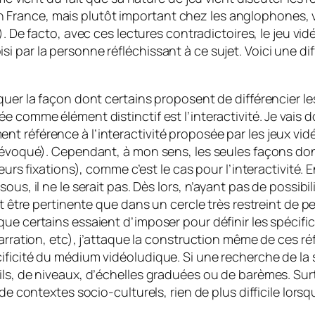
France, mais plutôt important chez les anglophones, v
).
De facto
, avec ces lectures contradictoires, le jeu vi
par la personne réfléchissant à ce sujet. Voici une diffi
aquer la façon dont certains proposent de différencier 
 comme élément distinctif est l’interactivité. Je vais d
 référence à l’interactivité proposée par les jeux vidé
ai évoqué). Cependant, à mon sens, les seules façons 
eurs fixations), comme c’est le cas pour l’interactivité. 
us, il ne le serait pas. Dès lors, n’ayant pas de possibil
nt être pertinente que dans un cercle très restreint de p
e certains essaient d’imposer pour définir les spécificit
 narration, etc), j’attaque la construction même de ces
ficité du médium vidéoludique. Si une recherche de la spé
ls, de niveaux, d’échelles graduées ou de barèmes. Surt
 de contextes socio-culturels, rien de plus difficile lor