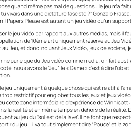
a pose quand même pas mal de questions… le jeu m’a fait 
 si tu vivais dans une dictature fasciste ?” Gonzalo Fras
ien ! Papers Please est autant un jeu vidéo qu’un suppor
ser le jeu vidéo par rapport aux autres médias, mais il fa
l’appellation de 10ème art uniquement réservé au Jeu Vi
au Jeu, et donc incluant Jeux Vidéo, jeux de société, je
’on ne parle que du Jeu vidéo comme média, on fait abstrac
oté, nous avons le “Jeu”, le « Game » c’est à dire l’obje
ction.
re le jeu uniquement à quelque chose qui est relatif à l’
rop restrictif pour englober tous les jeux et jeux vidéo 
peu cette zone intermédiaire d’expérience de Winnicott : le
ans la réalité et en même temps en dehors de la réalité. 
ent au jeu du “sol est de la lave”. Il ne font que respect
ortir du jeu… il va tout simplement dire “Pouce” et la zo