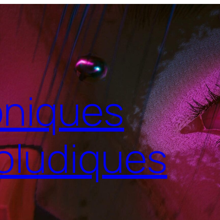
niques
oludiques