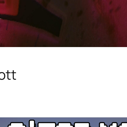
.
ott