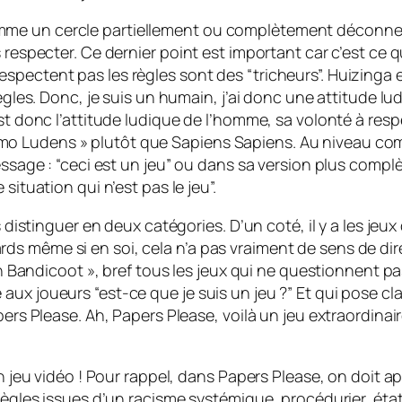
u comme un cercle partiellement ou complètement déconnecté
respecter. Ce dernier point est important car c’est ce qui
pectent pas les règles sont des “tricheurs”. Huizinga es
règles. Donc, je suis un humain, j’ai donc une attitude l
st donc l’attitude ludique de l’homme, sa volonté à respec
 Ludens » plutôt que Sapiens Sapiens. Au niveau commu
essage : “ceci est un jeu” ou dans sa version plus complèt
situation qui n’est pas le jeu”.
 distinguer en deux catégories. D’un coté, il y a les jeux 
 même si en soi, cela n’a pas vraiment de sens de dire q
sh Bandicoot », bref tous les jeux qui ne questionnent pas
ux joueurs “est-ce que je suis un jeu ?” Et qui pose cla
apers Please. Ah, Papers Please, voilà un jeu extraordin
un jeu vidéo ! Pour rappel, dans Papers Please, on doit 
règles issues d’un racisme systémique, procédurier, état