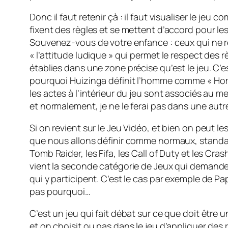
Donc il faut retenir çà : il faut visualiser le je
fixent des règles et se mettent d’accord pour les 
Souvenez-vous de votre enfance : ceux qui ne res
« l’attitude ludique » qui permet le respect des 
établies dans une zone précise qu’est le jeu. C’e
pourquoi Huizinga définit l’homme comme « Homo
les actes à l’intérieur du jeu sont associés au m
et normalement, je ne le ferai pas dans une autre 
Si on revient sur le Jeu Vidéo, et bien on peut les
que nous allons définir comme normaux, standards
Tomb Raider, les Fifa, les Call of Duty et les Cra
vient la seconde catégorie de Jeux qui demande a
qui y participent. C’est le cas par exemple de P
pas pourquoi…
C’est un jeu qui fait débat sur ce que doit être 
et on choisit ou pas dans le jeu d’appliquer des 