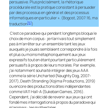
persuasive. Plus précisément, la rhétorique
procédurale est la pratique consistant à persuader
par des processus en général et des processus
informatiques en particulier ». (Bogost, 2007:16, ma
[5]
traduction
)
C’est ce paradoxe qui pendant longtemps bloqua le
choix de mon corpus : je n’arrivais tout simplement
pas à m’arrêter sur un ensemble tant les jeux
auxquels je jouais semblaient correspondre à la fois
et plus ou moins métaphoriquement aux jeux
expressifs tout en étant pourtant particulièrement
persuasifs à propos de leurs morales. Par exemple,
j’ai notamment souhaité intégrer des jeux AAA
comme la série
Uncharted
(Naughty Dog, 2007-
2017),
Death Stranding
(Kojima Productions, 2019)
ou encore des productions dites indépendantes
comme
VA11 Hall-A
(Sukeban Games, 2016).
Cependant, j’ai décidé de revenir aux jeux qui ont
fondé mes interrogations à propos du paradoxe qui
m’animais : les
mothertales.