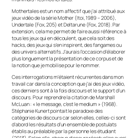
Mothertales est
un nom affectif que j’ai attribué aux
jeux vidéo de la série
Mother
(Itoi, 1989 – 2006),
Undertale
(Fox, 205) et
Deltarune
(Fox, 2018). Par
extension, cela me permet de faire aussi référence à
tous les jeux qui en découlent, que cela soit des
hacks, des jeux qui s’en inspirent, des
fangames
ou
des univers alternatifs. J’aurais l’occasion d’élaborer
plus longuement la présentation de ce corpus et de
la notion que je mobilise pour le nommer.
Ces interrogations m’étaient récurrentes dans mon
travail car dans la conception que j’ai des jeux vidéo,
ces derniers sont à la fois discours et le support d’un
discours. Pour reprendre la citation de Marshall
McLuan : « le message, c’est le medium » (1968).
Stéphanie Kunert pointait le paradoxe des
catégories de discours car selon elles, celles-ci sont
d’abord les résultats d’un ensemble de postulats
établis au préalable par la personne les étudiant