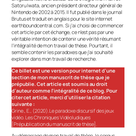
Satoru Iwata, ancien président directeur général de
Nintendo de 2002 à 2015. Il fut publié dans le journal
Brutus et traduit en anglais pour le site internet
earthboundcentral.com. Si j’ai choisi de commencer
cet article par cet échange, ce n’est pas par une
véritable intention de contenir une vérité résumant
l’intégralité de mon travail de thèse. Pourtant, il
semble contenir les paradoxes que j’ai souhaité
explorer dans mon travail de recherche.
Ce billet est une version pour internet d’une
section de mon manuscrit de thèse que je
prépublie. Cet article est soumis au droit
d’auteur comme l’intégralité de ce blog. Pour
citer cet article, merci d’utiliser la citation
suivante :
Grine., E., (2020).Le paradoxe discursif des jeux
vidéo. Les Chroniques Vidéoludiques
[Prépublication du manuscrit de thèse].
Au démarrage de mon travail de thèse, le corpus