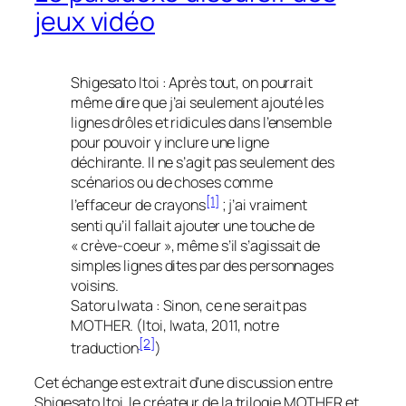
jeux vidéo
Shigesato Itoi : Après tout, on pourrait
même dire que j’ai seulement ajouté les
lignes drôles et ridicules dans l’ensemble
pour pouvoir y inclure une ligne
déchirante. Il ne s’agit pas seulement des
scénarios ou de choses comme
[1]
l’effaceur de crayons
; j’ai vraiment
senti qu’il fallait ajouter une touche de
« crève-coeur », même s’il s’agissait de
simples lignes dites par des personnages
voisins.
Satoru Iwata : Sinon, ce ne serait pas
MOTHER. (Itoi, Iwata, 2011, notre
[2]
traduction
)
Cet échange est extrait d’une discussion entre
Shigesato Itoi, le créateur de la trilogie MOTHER et