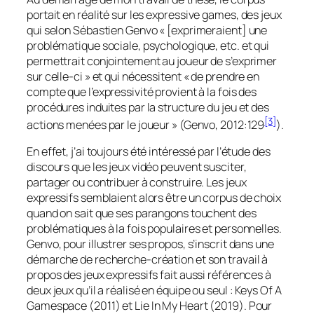
portait en réalité sur les
expressive games
, des jeux
qui selon Sébastien Genvo « [exprimeraient] une
problématique sociale, psychologique, etc. et qui
permettrait conjointement au joueur de s’exprimer
sur celle-ci » et qui nécessitent « de prendre en
compte que l’expressivité provient à la fois des
procédures induites par la structure du jeu et des
[3]
actions menées par le joueur » (Genvo, 2012:129
).
En effet, j’ai toujours été intéressé par l’étude des
discours que les jeux vidéo peuvent susciter,
partager ou contribuer à construire. Les jeux
expressifs semblaient alors être un corpus de choix
quand on sait que ses parangons touchent des
problématiques à la fois populaires et personnelles.
Genvo, pour illustrer ses propos, s’inscrit dans une
démarche de recherche-création et son travail à
propos des jeux expressifs fait aussi références à
deux jeux qu’il a réalisé en équipe ou seul :
Keys Of A
Gamespace
(2011) et
Lie In My Heart
(2019). Pour