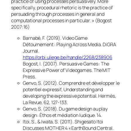
practice of using processes persuasively. More
specifically, procedural rhetoric is the practice of
persuading through processes in general and
computational processes in particular. » (Bogost
2007:16)
Barnabé, F. (2019). Video Game
Détournement : Playing Across Media.
DiGRA
Journal
.
https://orbi.uliege.be/handle/2268/238906
Bogost, I. (2007).
Persuasive Games : The
Expressive Power of Videogames
. The MIT
Press.
Genvo, S. (2012). Comprendre et développer le
potentiel expressif, Understanding and
developing the expressive potential.
Hermès,
La Revue
,
62
, 127‑133.
Genvo, S. (2018).
Du game design au play
design : Èthos et médiation ludique
. 14.
Itoi, S., & Iwata, S. (2011).
Shigesato Itoi
Discusses MOTHER 4 « EarthBound Central
.