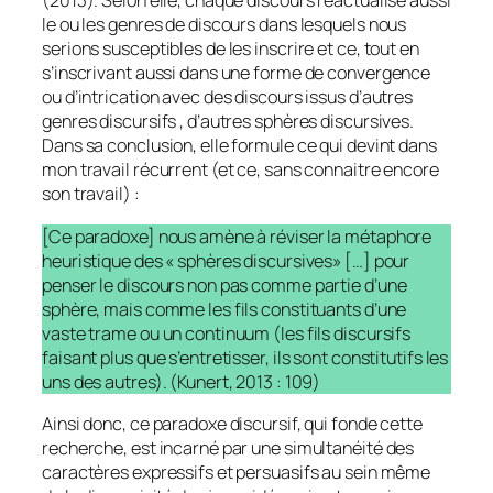
(2013). Selon elle, chaque discours réactualise aussi
le ou les genres de discours dans lesquels nous
serions susceptibles de les inscrire et ce, tout en
s’inscrivant aussi dans une forme de convergence
ou d’intrication avec des discours issus d’autres
genres discursifs , d’autres sphères discursives.
Dans sa conclusion, elle formule ce qui devint dans
mon travail récurrent (et ce, sans connaitre encore
son travail) :
[Ce paradoxe] nous amène à réviser la métaphore
heuristique des « sphères discursives» […] pour
penser le discours non pas comme partie d’une
sphère, mais comme les fils constituants d’une
vaste trame ou un continuum (les fils discursifs
faisant plus que s’entretisser, ils sont constitutifs les
uns des autres). (Kunert, 2013 : 109)
Ainsi donc, ce paradoxe discursif, qui fonde cette
recherche, est incarné par une simultanéité des
caractères expressifs et persuasifs au sein même