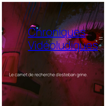
Aller
au
contenu
Chroniques
Vidéoludiques
Le carnet de recherche d’esteban grine.