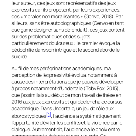
leur auteur, ces jeux sont représentatifs des jeux
expressifs car ils proposent, par leurs expériences,
des « morales non moralisantes » (Genvo, 2018). Par
ailleurs, sans être autobiographiques (Genvo en tant
que
game designer
sans défendait), ces jeux portent
sur des problématiques et des sujets
particulièrement douloureux : le premier évoque la
pédophilie dans son intrigue et le second aborde le
suicide.
Au fil de mes pérégrinations académiques, ma
perception de l’expressivité évolua, notamment à
cause des interprétations que je pouvais développer
à propos notamment d’
Undertale
(Toby Fox, 2015),
que j’assimilais au début de mon travail de thèse en
2016 aux jeux expressifs et qui déclencha ce cursus
académique. Dans
Undertale
, un jeu de rôle aux
[4]
abords typiques
, l’audience a systématiquement
l’opportunité d’éviter les conflits et la violence par le
dialogue. Autrement dit, l’audience a le choix entre