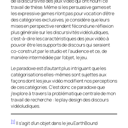
de la discursivité des jeux vidéo qui ont nourri ce
travail de thèse. Même si les
persuasive games
et
les
expressive games
n’ont pas pour vocation d’être
des catégories exclusives, je considère que leurs
mises en perspective rendent fécond une réflexion
plus générale sur les discursivités vidéoludiques,
c’est-à-dire les caractéristiques des jeux vidéo à
pouvoir être les supports de discours qui seraient
co-construit par le studio et l’audience et ce, de
manière intermédiée par l’objet, le jeu.
Le paradoxe est d’autant plus intriguant que les
catégorisations elles-mêmes sont sujettes aux
façons dont les jeux vidéo modifient nos perceptions
de ces catégories. C’est donc ce paradoxe que
j’explore à travers la problématique centrale de mon
travail de recherche : le
play design
des discours
vidéoludiques.
[1]
Il s’agit d’un objet dans le jeu EarthBound