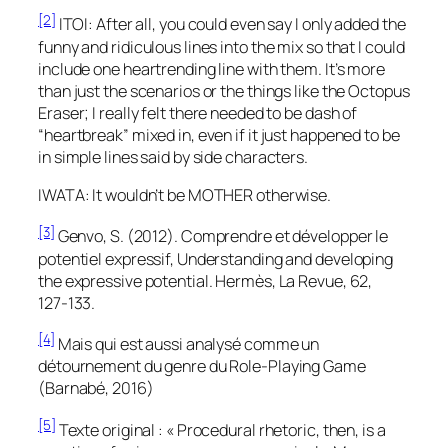
[2]
ITOI: After all, you could even say I only added the
funny and ridiculous lines into the mix so that I could
include one heartrending line with them. It’s more
than just the scenarios or the things like the Octopus
Eraser; I really felt there needed to be dash of
“heartbreak” mixed in, even if it just happened to be
in simple lines said by side characters.
IWATA: It wouldn’t be MOTHER otherwise.
[3]
Genvo, S. (2012). Comprendre et développer le
potentiel expressif, Understanding and developing
the expressive potential. Hermès, La Revue, 62,
127‑133.
[4]
Mais qui est aussi analysé comme un
détournement du genre du Role-Playing Game
(Barnabé, 2016)
[5]
Texte original : « Procedural rhetoric, then, is a