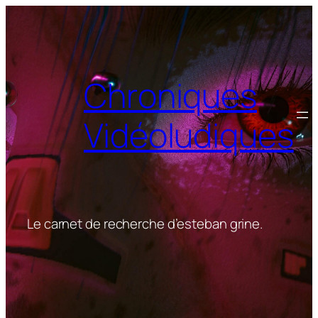
Aller
au
contenu
Chroniques
Vidéoludiques
Le carnet de recherche d’esteban grine.