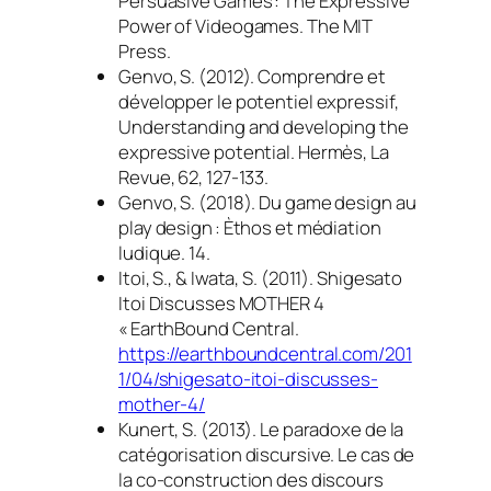
Persuasive Games : The Expressive
Power of Videogames
. The MIT
Press.
Genvo, S. (2012). Comprendre et
développer le potentiel expressif,
Understanding and developing the
expressive potential.
Hermès, La
Revue
,
62
, 127‑133.
Genvo, S. (2018).
Du game design au
play design : Èthos et médiation
ludique
. 14.
Itoi, S., & Iwata, S. (2011).
Shigesato
Itoi Discusses MOTHER 4
« EarthBound Central
.
https://earthboundcentral.com/201
1/04/shigesato-itoi-discusses-
mother-4/
Kunert, S. (2013). Le paradoxe de la
catégorisation discursive. Le cas de
la co-construction des discours