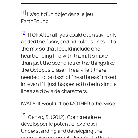
[1]
Il s’agit d’un objet dans le jeu
EarthBound
[2]
ITOI: After all, you could even say I only
added the funny and ridiculous lines into
the mix so that I could include one
heartrending line with them. It’s more
than just the scenarios or the things like
the Octopus Eraser; I really felt there
needed to be dash of “heartbreak” mixed
in, even if it just happened to be in simple
lines said by side characters.
IWATA: It wouldn’t be MOTHER otherwise.
[3]
Genvo, S. (2012). Comprendre et
développer le potentiel expressif,
Understanding and developing the
expressive potential. Hermès, La Revue,