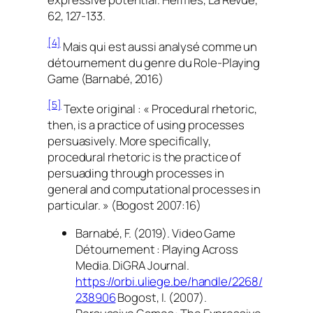
62, 127‑133.
[4]
Mais qui est aussi analysé comme un
détournement du genre du Role-Playing
Game (Barnabé, 2016)
[5]
Texte original : « Procedural rhetoric,
then, is a practice of using processes
persuasively. More specifically,
procedural rhetoric is the practice of
persuading through processes in
general and computational processes in
particular. » (Bogost 2007:16)
Barnabé, F. (2019). Video Game
Détournement : Playing Across
Media.
DiGRA Journal
.
https://orbi.uliege.be/handle/2268/
238906
Bogost, I. (2007).