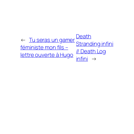
Death
←
Tu seras un gamer
Stranding infini
féministe mon fils –
// Death Log
lettre ouverte à Hugo
infini
→