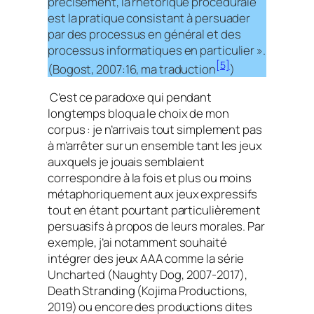
précisément, la rhétorique procédurale
est la pratique consistant à persuader
par des processus en général et des
processus informatiques en particulier ».
[5]
(Bogost, 2007:16, ma traduction
)
C’est ce paradoxe qui pendant
longtemps bloqua le choix de mon
corpus : je n’arrivais tout simplement pas
à m’arrêter sur un ensemble tant les jeux
auxquels je jouais semblaient
correspondre à la fois et plus ou moins
métaphoriquement aux jeux expressifs
tout en étant pourtant particulièrement
persuasifs à propos de leurs morales. Par
exemple, j’ai notamment souhaité
intégrer des jeux AAA comme la série
Uncharted
(Naughty Dog, 2007-2017),
Death Stranding
(Kojima Productions,
2019) ou encore des productions dites