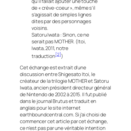
qu’il fallait ajouter une touche
de « crève-coeur », même s’il
s’agissait de simples lignes
dites par des personnages
voisins.
Satoru Iwata : Sinon, ce ne
serait pas MOTHER. (Itoi,
Iwata, 2011, notre
[2]
traduction
)
Cet échange est extrait d’une
discussion entre Shigesato Itoi, le
créateur de la trilogie MOTHER et Satoru
Iwata, ancien président directeur général
de Nintendo de 2002 à 2015. Il fut publié
dans le journal Brutus et traduit en
anglais pour le site internet
earthboundcentral.com. Si j’ai choisi de
commencer cet article par cet échange,
ce n’est pas par une véritable intention