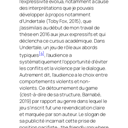
l’expressivité évolua, notamment à cause
des interprétations que je pouvais
développer à propos notamment
d’
Undertale
(Toby Fox, 2015), que
j’assimilais au début de mon travail de
thèse en 2016 aux jeux expressifs et qui
déclencha ce cursus académique. Dans
Undertale
, un jeu de rôle aux abords
[4]
typiques
, l’audience a
systématiquement l’opportunité d’éviter
les conflits et la violence par le dialogue.
Autrement dit, l’audience a le choix entre
comportements violents et non-
violents. Ce détournement du
game
(c’est-à-dire de sa structure, Barnabé,
2019) par rapport au genre dans lequel le
jeu s’inscrit fut une revendication claire
et marquée par son auteur. Le slogan de
sa publicité incarnait cette prise de
position pacifiste :
the friendly rpg where