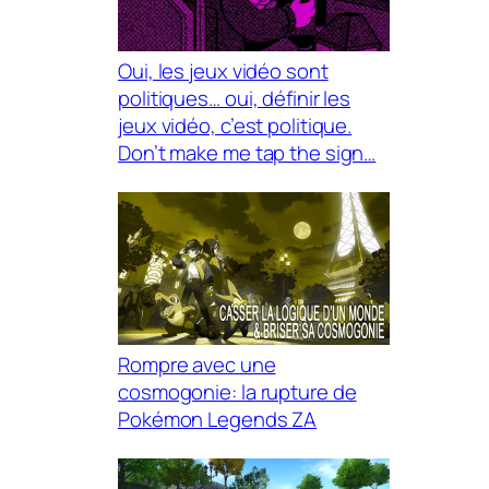
Oui, les jeux vidéo sont
politiques… oui, définir les
jeux vidéo, c’est politique.
Don’t make me tap the sign…
Rompre avec une
cosmogonie: la rupture de
Pokémon Legends ZA