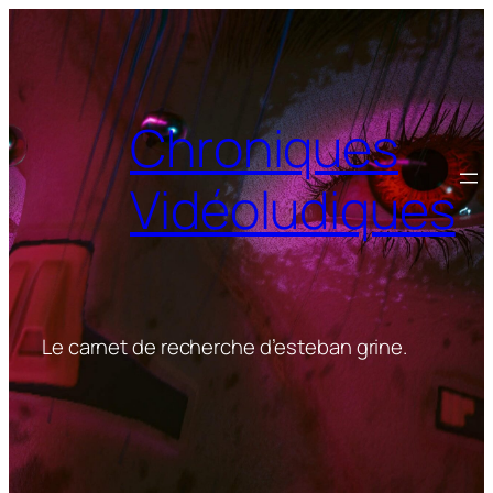
Aller
au
contenu
Chroniques
Vidéoludiques
Le carnet de recherche d’esteban grine.