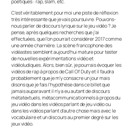
poétiques : rap, slam, etc.
C’est véritablement pour moi une piste de réflexion
très intéressante que je vais poursuivre. Pouvons-
nous parler de discours lyrique sur le jeu vidéo ? Je
pense, après quelques recherches que j’ai
effectuées, que l’on pourrait considérer 2017 comme
une année charnière. La scène francophone des
vidéastes semblent aujourd’hui mature pour tester
de nouvelles expérimentations vidéo et
vidéoludiques. Alors, bien sûr, je pourrais évoquer les
vidéos de rap à propos de
Call Of Duty
et il faudra
probablement que je m’y consacre un jour mais
disons que je fais l’hypothèse dans ce billet que
jamais auparavant il n’y a eu autant de discours
métatextuels, métacommunicationnels à propos du
jeu vidéo dans les vidéos parlant de jeu vidéo ou
dans les vidéos parlant d’autre chose mais avec le
vocabulaire et un discours au premier degré sur les
jeux vidéo.