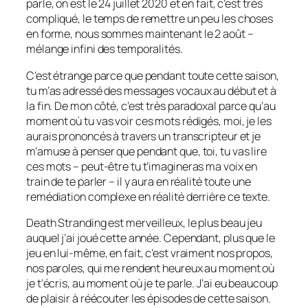
parle, on est le 24 juillet 2020 et en fait, c’est très
compliqué, le temps de remettre un peu les choses
en forme, nous sommes maintenant le 2 août –
mélange infini des temporalités.
C’est étrange parce que pendant toute cette saison,
tu m’as adressé des messages vocaux au début et à
la fin. De mon côté, c’est très paradoxal parce qu’au
moment où tu vas voir ces mots rédigés, moi, je les
aurais prononcés à travers un transcripteur et je
m’amuse à penser que pendant que, toi, tu vas lire
ces mots – peut-être tu t’imagineras ma voix en
train de te parler – il y aura en réalité toute une
remédiation complexe en réalité derrière ce texte.
Death Stranding
est merveilleux, le plus beau jeu
auquel j’ai joué cette année. Cependant, plus que le
jeu en lui-même, en fait, c’est vraiment nos propos,
nos paroles, qui me rendent heureux au moment où
je t’écris, au moment où je te parle. J’ai eu beaucoup
de plaisir à réécouter les épisodes de cette saison.