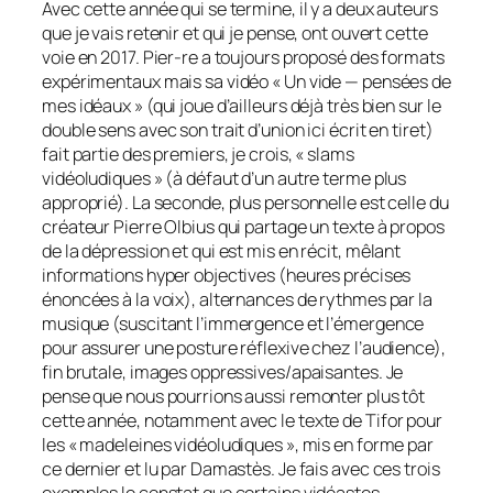
Avec cette année qui se termine, il y a deux auteurs
que je vais retenir et qui je pense, ont ouvert cette
voie en 2017. Pier-re a toujours proposé des formats
expérimentaux mais sa vidéo « Un vide — pensées de
mes idéaux » (qui joue d’ailleurs déjà très bien sur le
double sens avec son trait d’union ici écrit en tiret)
fait partie des premiers, je crois, « slams
vidéoludiques » (à défaut d’un autre terme plus
approprié). La seconde, plus personnelle est celle du
créateur Pierre Olbius qui partage un texte à propos
de la dépression et qui est mis en récit, mêlant
informations hyper objectives (heures précises
énoncées à la voix), alternances de rythmes par la
musique (suscitant l’immergence et l’émergence
pour assurer une posture réflexive chez l’audience),
fin brutale, images oppressives/apaisantes. Je
pense que nous pourrions aussi remonter plus tôt
cette année, notamment avec le texte de Tifor pour
les « madeleines vidéoludiques », mis en forme par
ce dernier et lu par Damastès. Je fais avec ces trois
exemples le constat que certains vidéastes,