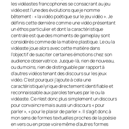
les vidéastes francophones se consacrant au jeu
vidéo est l’une des évolutions que je nomme
bêtement : « la vidéo poétique sur le jeu vidéo ». Je
définis cette dernière comme une vidéo présentant
un éthos particulier et dont la caractéristique
centrale est que des moments de
gameplay
sont
considérés comme de la matière plastique. Le ou la
vidéaste joue alors avec cette matière dans
l’objectif de susciter certaines émotions chez son
audience observatrice. Jusque-là, rien de nouveau,
ou du moins, rien de distinguable par rapport à
d’autres vidéos tenant des discours sur les jeux
vidéo. C’est pourquoi j’ajoute à cela une
caractéristique lyrique directement identifiable et
reconnaissable aux paroles tenues par le ou la
vidéaste. Ce n’est donc plus simplement un discours
pour convaincre mais aussi un discours « pour
parler », « pour le plaisir de parler ». Il s’agit donc à
mon sens de formes textuelles proches de la poésie
en vers ou en prose voire même d’autres formes