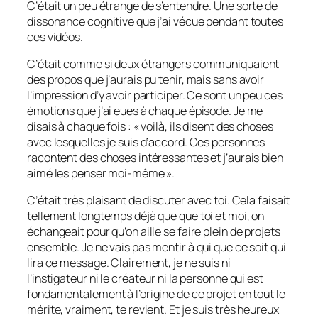
C’était un peu étrange de s’entendre. Une sorte de
dissonance cognitive que j’ai vécue pendant toutes
ces vidéos.
C’était comme si deux étrangers communiquaient
des propos que j’aurais pu tenir, mais sans avoir
l’impression d’y avoir participer. Ce sont un peu ces
émotions que j’ai eues à chaque épisode. Je me
disais à chaque fois : « voilà, ils disent des choses
avec lesquelles je suis d’accord. Ces personnes
racontent des choses intéressantes et j’aurais bien
aimé les penser moi-même ».
C’était très plaisant de discuter avec toi. Cela faisait
tellement longtemps déjà que que toi et moi, on
échangeait pour qu’on aille se faire plein de projets
ensemble. Je ne vais pas mentir à qui que ce soit qui
lira ce message. Clairement, je ne suis ni
l’instigateur ni le créateur ni la personne qui est
fondamentalement à l’origine de ce projet en tout le
mérite, vraiment, te revient. Et je suis très heureux