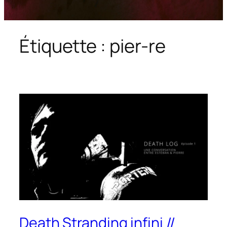
Étiquette :
pier-re
Death Stranding infini //