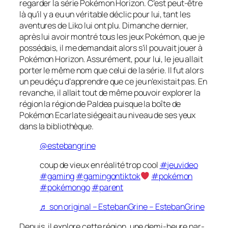
regarder la série
Pokémon
Horizon
. C’est peut-être
là qu’il y a eu un véritable déclic pour lui, tant les
aventures de Liko lui ont plu. Dimanche dernier,
après lui avoir montré tous les jeux Pokémon, que je
possédais, il me demandait alors s’il pouvait jouer à
Pokémon
Horizon
. Assurément, pour lui, le jeu allait
porter le même nom que celui de la série. Il fut alors
un peu déçu d’apprendre que ce jeu n’existait pas. En
revanche, il allait tout de même pouvoir explorer la
région la région de Paldea puisque la boîte de
Pokémon Ecarlate siégeait au niveau de ses yeux
dans la bibliothèque.
@estebangrine
coup de vieux en réalité trop cool
#jeuvideo
#gaming
#gamingontiktok
#pokémon
#pokémongo
#parent
♬ son original – EstebanGrine – EstebanGrine
Depuis, il explore cette région, une demi-heure par-