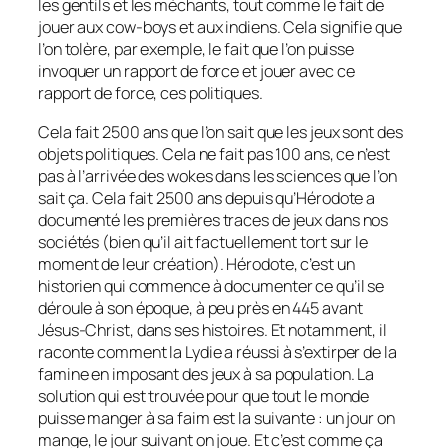
les gentils et les méchants, tout comme le fait de
jouer aux cow-boys et aux indiens. Cela signifie que
l’on tolère, par exemple, le fait que l’on puisse
invoquer un rapport de force et jouer avec ce
rapport de force, ces politiques.
Cela fait 2500 ans que l’on sait que les jeux sont des
objets politiques. Cela ne fait pas 100 ans, ce n’est
pas à l’arrivée des wokes dans les sciences que l’on
sait ça. Cela fait 2500 ans depuis qu’Hérodote a
documenté les premières traces de jeux dans nos
sociétés (bien qu’il ait factuellement tort sur le
moment de leur création). Hérodote, c’est un
historien qui commence à documenter ce qu’il se
déroule à son époque, à peu près en 445 avant
Jésus-Christ, dans ses histoires. Et notamment, il
raconte comment la Lydie a réussi à s’extirper de la
famine en imposant des jeux à sa population. La
solution qui est trouvée pour que tout le monde
puisse manger à sa faim est la suivante : un jour on
mange, le jour suivant on joue. Et c’est comme ça