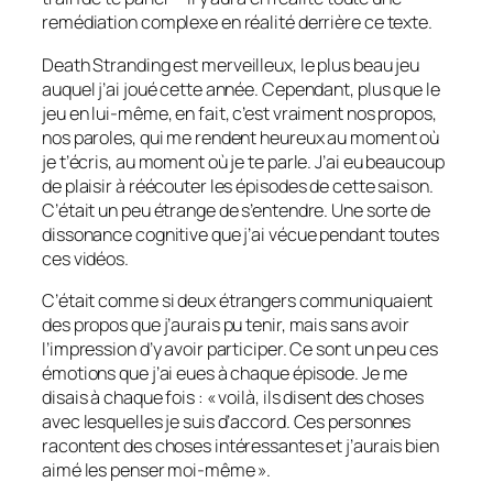
remédiation complexe en réalité derrière ce texte.
Death Stranding
est merveilleux, le plus beau jeu
auquel j’ai joué cette année. Cependant, plus que le
jeu en lui-même, en fait, c’est vraiment nos propos,
nos paroles, qui me rendent heureux au moment où
je t’écris, au moment où je te parle. J’ai eu beaucoup
de plaisir à réécouter les épisodes de cette saison.
C’était un peu étrange de s’entendre. Une sorte de
dissonance cognitive que j’ai vécue pendant toutes
ces vidéos.
C’était comme si deux étrangers communiquaient
des propos que j’aurais pu tenir, mais sans avoir
l’impression d’y avoir participer. Ce sont un peu ces
émotions que j’ai eues à chaque épisode. Je me
disais à chaque fois : « voilà, ils disent des choses
avec lesquelles je suis d’accord. Ces personnes
racontent des choses intéressantes et j’aurais bien
aimé les penser moi-même ».