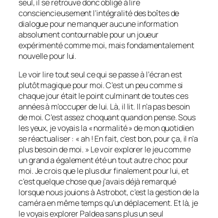
seul, il se retrouve donc obligé à lire
consciencieusement l’intégralité des boîtes de
dialogue pour ne manquer aucune information
absolument contournable pour un joueur
expérimenté comme moi, mais fondamentalement
nouvelle pour lui.
Le voir lire tout seul ce qui se passe à l’écran est
plutôt magique pour moi. C’est un peu comme si
chaque jour était le point culminant de toutes ces
années à m’occuper de lui. Là, il lit. Il n’a pas besoin
de moi. C’est assez choquant quand on pense. Sous
les yeux, je voyais la « normalité » de mon quotidien
se réactualiser : « ah ! En fait, c’est bon, pour ça, il n’a
plus besoin de moi. » Le voir explorer le jeu comme
un grand a également été un tout autre choc pour
moi. Je crois que le plus dur finalement pour lui, et
c’est quelque chose que j’avais déjà remarqué
lorsque nous jouions à
Astrobot
, c’est la gestion de la
caméra en même temps qu’un déplacement. Et là, je
le voyais explorer Paldea sans plus un seul