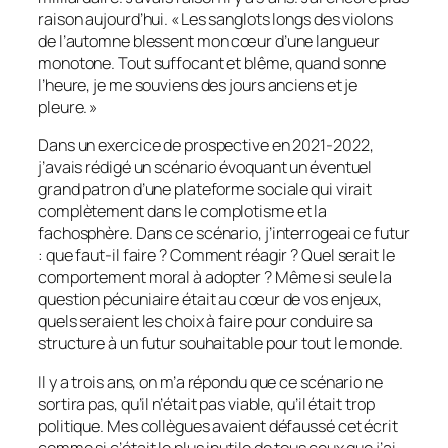
raison aujourd’hui. « Les sanglots longs des violons
de l’automne blessent mon cœur d’une langueur
monotone. Tout suffocant et blême, quand sonne
l’heure, je me souviens des jours anciens et je
pleure. »
Dans un exercice de prospective en 2021-2022,
j’avais rédigé un scénario évoquant un éventuel
grand patron d’une plateforme sociale qui virait
complètement dans le complotisme et la
fachosphère. Dans ce scénario, j’interrogeai ce futur
: que faut-il faire ? Comment réagir ? Quel serait le
comportement moral à adopter ? Même si seule la
question pécuniaire était au cœur de vos enjeux,
quels seraient les choix à faire pour conduire sa
structure à un futur souhaitable pour tout le monde.
Il y a trois ans, on m’a répondu que ce scénario ne
sortira pas, qu’il n’était pas viable, qu’il était trop
politique. Mes collègues avaient défaussé cet écrit
comme si c’était le plus inutile de tous ceux que j’ai