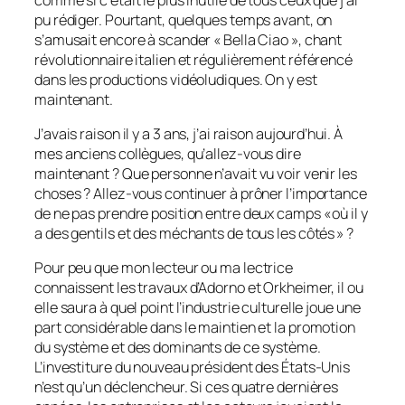
pu rédiger. Pourtant, quelques temps avant, on
s’amusait encore à scander « Bella Ciao », chant
révolutionnaire italien et régulièrement référencé
dans les productions vidéoludiques. On y est
maintenant.
J’avais raison il y a 3 ans, j’ai raison aujourd’hui. À
mes anciens collègues, qu’allez-vous dire
maintenant ? Que personne n’avait vu voir venir les
choses ? Allez-vous continuer à prôner l’importance
de ne pas prendre position entre deux camps « où il y
a des gentils et des méchants de tous les côtés » ?
Pour peu que mon lecteur ou ma lectrice
connaissent les travaux d’Adorno et Orkheimer, il ou
elle saura à quel point l’industrie culturelle joue une
part considérable dans le maintien et la promotion
du système et des dominants de ce système.
L’investiture du nouveau président des États-Unis
n’est qu’un déclencheur. Si ces quatre dernières