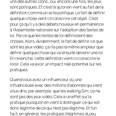
uns des autres. Donc, oui, encore une fois, les jeux
sont politiques. Et c’est là qu’on en vient au fait de la
définition comme un acte politique. Le fait de définir
quelque chose vient circonscrire cet objet. C’est
pour ça qu’il y a des débats houleux en permanence
à l’Assemblée nationale sur l’adoption des textes de
loi. Parce que les textes de loi définissent des
choses. Alors, évidemment, le fait de définir ce que
sont les jeux vidéo, ça n’a pas la même ampleur que
définir quelque chose qui va ensuite devenir une loi.
En revanche, cette définition vient circonscrire le
loisir. Cela va avoir un impact réel potentiel sur les
pratiques.
Quand vous avez un influenceur ou une
influenceuse avec des millions d’abonnés qui vient
vous dire, par exemple, que les walking Sim, ce ne
sont pas des jeux vidéo, Cela a un effet sur la
pratique puisqu’on en vient à distinguer ce qui est
donc légitime de ce qui n’est pas légitime. Et
fun
fact
, en général, les pratiques illégitimes du jeu