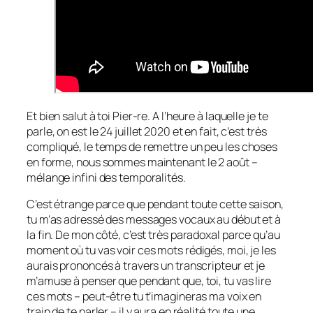
Et bien salut à toi Pier-re. A l’heure à laquelle je te
parle, on est le 24 juillet 2020 et en fait, c’est très
compliqué, le temps de remettre un peu les choses
en forme, nous sommes maintenant le 2 août –
mélange infini des temporalités.
C’est étrange parce que pendant toute cette saison,
tu m’as adressé des messages vocaux au début et à
la fin. De mon côté, c’est très paradoxal parce qu’au
moment où tu vas voir ces mots rédigés, moi, je les
aurais prononcés à travers un transcripteur et je
m’amuse à penser que pendant que, toi, tu vas lire
ces mots – peut-être tu t’imagineras ma voix en
train de te parler – il y aura en réalité toute une