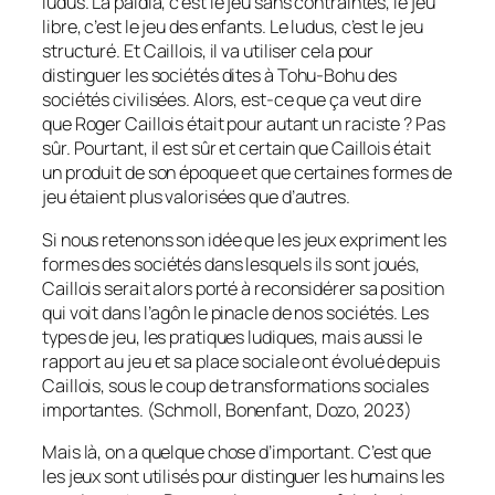
ludus. La païdia, c’est le jeu sans contraintes, le jeu
libre, c’est le jeu des enfants. Le ludus, c’est le jeu
structuré. Et Caillois, il va utiliser cela pour
distinguer les sociétés dites à Tohu-Bohu des
sociétés civilisées. Alors, est-ce que ça veut dire
que Roger Caillois était pour autant un raciste ? Pas
sûr. Pourtant, il est sûr et certain que Caillois était
un produit de son époque et que certaines formes de
jeu étaient plus valorisées que d’autres.
Si nous retenons son idée que les jeux expriment les
formes des sociétés dans lesquels ils sont joués,
Caillois serait alors porté à reconsidérer sa position
qui voit dans l’agôn le pinacle de nos sociétés. Les
types de jeu, les pratiques ludiques, mais aussi le
rapport au jeu et sa place sociale ont évolué depuis
Caillois, sous le coup de transformations sociales
importantes.
(Schmoll, Bonenfant, Dozo, 2023)
Mais là, on a quelque chose d’important. C’est que
les jeux sont utilisés pour distinguer les humains les