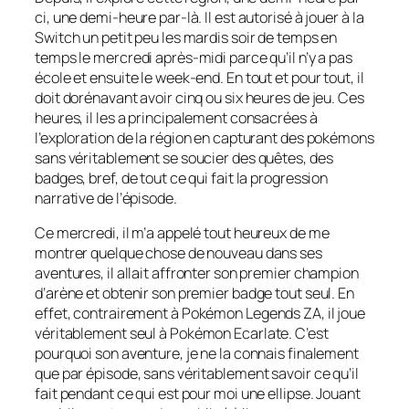
ci, une demi-heure par-là. Il est autorisé à jouer à la
Switch un petit peu les mardis soir de temps en
temps le mercredi après-midi parce qu’il n’y a pas
école et ensuite le week-end. En tout et pour tout, il
doit dorénavant avoir cinq ou six heures de jeu. Ces
heures, il les a principalement consacrées à
l’exploration de la région en capturant des pokémons
sans véritablement se soucier des quêtes, des
badges, bref, de tout ce qui fait la progression
narrative de l’épisode.
Ce mercredi, il m’a appelé tout heureux de me
montrer quelque chose de nouveau dans ses
aventures, il allait affronter son premier champion
d’arène et obtenir son premier badge tout seul. En
effet, contrairement à
Pokémon Legends ZA
, il joue
véritablement seul à
Pokémon Ecarlate
. C’est
pourquoi son aventure, je ne la connais finalement
que par épisode, sans véritablement savoir ce qu’il
fait pendant ce qui est pour moi une ellipse. Jouant