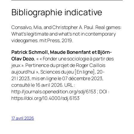
Bibliographie indicative
Consalvo, Mia, and Christopher A. Paul.
Real games:
What’s legitimate and what’s not in contemporary
videogames
. mit Press, 2019.
Patrick Schmoll, Maude Bonenfant et Björn-
Olav Dozo
, « « Fonder une sociologie à partir des
jeux ». Pertinence du projet de Roger Caillois
aujourd’hui »,
Sciences du jeu
[En ligne], 20-
21 | 2023, mis en ligne le 07 décembre 2023,
consulté le 16 avril 2026. URL :
http://journals.openedition.org/sdj/6153 ; DOI :
https://doi.org/10.4000/sdj.6153
17 avril 2026