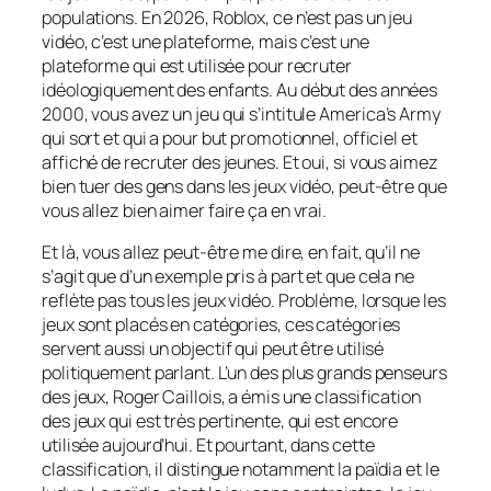
populations. En 2026,
Roblox
, ce n’est pas un jeu
vidéo, c’est une plateforme, mais c’est une
plateforme qui est utilisée pour recruter
idéologiquement des enfants. Au début des années
2000, vous avez un jeu qui s’intitule
America’s Army
qui sort et qui a pour but promotionnel, officiel et
affiché de recruter des jeunes. Et oui, si vous aimez
bien tuer des gens dans les jeux vidéo, peut-être que
vous allez bien aimer faire ça en vrai.
Et là, vous allez peut-être me dire, en fait, qu’il ne
s’agit que d’un exemple pris à part et que cela ne
reflète pas tous les jeux vidéo. Problème, lorsque les
jeux sont placés en catégories, ces catégories
servent aussi un objectif qui peut être utilisé
politiquement parlant. L’un des plus grands penseurs
des jeux, Roger Caillois, a émis une classification
des jeux qui est très pertinente, qui est encore
utilisée aujourd’hui. Et pourtant, dans cette
classification, il distingue notamment la païdia et le