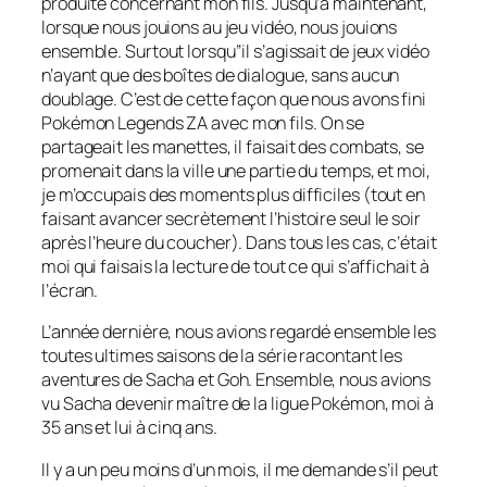
produite concernant mon fils. Jusqu’à maintenant,
lorsque nous jouions au jeu vidéo, nous jouions
ensemble. Surtout lorsqu’’il s’agissait de jeux vidéo
n’ayant que des boîtes de dialogue, sans aucun
doublage. C’est de cette façon que nous avons fini
Pokémon Legends ZA
avec mon fils. On se
partageait les manettes, il faisait des combats, se
promenait dans la ville une partie du temps, et moi,
je m’occupais des moments plus difficiles (tout en
faisant avancer secrètement l’histoire seul le soir
après l’heure du coucher). Dans tous les cas, c’était
moi qui faisais la lecture de tout ce qui s’affichait à
l’écran.
L’année dernière, nous avions regardé ensemble les
toutes ultimes saisons de la série racontant les
aventures de Sacha et Goh. Ensemble, nous avions
vu Sacha devenir maître de la ligue Pokémon, moi à
35 ans et lui à cinq ans.
Il y a un peu moins d’un mois, il me demande s’il peut