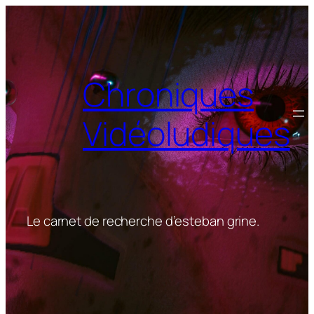
Aller
au
contenu
Chroniques
Vidéoludiques
Le carnet de recherche d’esteban grine.