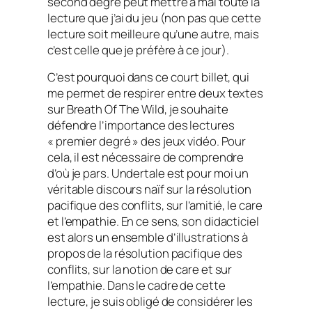
second degré peut mettre à mal toute la
lecture que j’ai du jeu (non pas que cette
lecture soit meilleure qu’une autre, mais
c’est celle que je préfère à ce jour).
C’est pourquoi dans ce court billet, qui
me permet de respirer entre deux textes
sur
Breath Of The Wild
, je souhaite
défendre l’importance des lectures
« premier degré » des jeux vidéo. Pour
cela, il est nécessaire de comprendre
d’où je pars.
Undertale
est pour moi un
véritable discours naïf sur la résolution
pacifique des conflits, sur l’amitié, le
care
et l’empathie. En ce sens, son didacticiel
est alors un ensemble d’illustrations à
propos de la résolution pacifique des
conflits, sur la notion de
care
et sur
l’empathie. Dans le cadre de cette
lecture, je suis obligé de considérer les