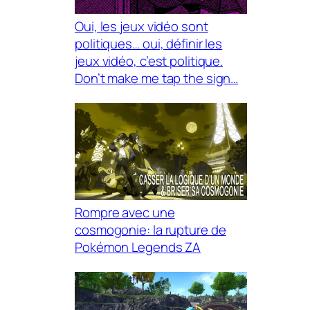
Oui, les jeux vidéo sont
politiques… oui, définir les
jeux vidéo, c’est politique.
Don’t make me tap the sign…
Rompre avec une
cosmogonie: la rupture de
Pokémon Legends ZA