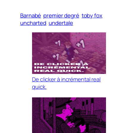
Barnabé
premier degré
toby fox
uncharted
undertale
De clicker à incrémental real
quick.