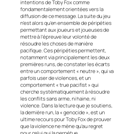
intentions de Toby Fox comme
fondamentalement orientées vers la
diffusion de ce message. La suite du jeu
n’est alors qu’en ensemble de péripéties
permettant aux joueurs et joueuses de
mettre à l’épreuve leur volonté de
résoudre les choses de manière
pacifique. Ces péripéties permettent,
notamment via principalement les deux
premières
runs
, de constater les écarts
entre un comportement « neutre », qui va
parfois user de violences, et un
comportement «
true pacifist
» qui
cherche systématiquement à résoudre
les conflits
sans arme, ni haine, ni
violence.
Dans la lecture que je soutiens,
la dernière
run
, la «
genocide
», est un
ultime recours pour Toby Fox de prouver
que la violence ne mène qu’au regret
pour celui qui la perpétue.