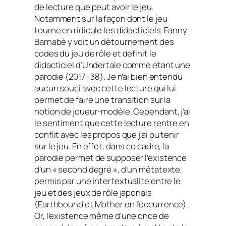
de lecture que peut avoir le jeu.
Notamment sur la façon dont le jeu
tourne en ridicule les didacticiels. Fanny
Barnabé y voit un détournement des
codes du jeu de rôle et définit le
didacticiel
d’Undertale
comme étant une
parodie (2017 : 38). Je n’ai bien entendu
aucun souci avec cette lecture qui lui
permet de faire une transition sur la
notion de joueur-modèle. Cependant, j’ai
le sentiment que cette lecture rentre en
conflit avec les propos que j’ai pu tenir
sur le jeu. En effet, dans ce cadre, la
parodie permet de supposer l’existence
d’un « second degré », d’un métatexte,
permis par une intertextualité entre le
jeu et des jeux de rôle japonais
(
Earthbound
et
Mother
en l’occurrence).
Or, l’existence même d’une once de