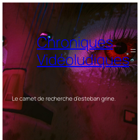
Aller
au
contenu
Chroniques
Vidéoludiques
Le carnet de recherche d’esteban grine.