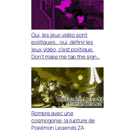
Oui, les jeux vidéo sont
politiques… oui, définir les
jeux vidéo, c’est politique.
Don’t make me tap the sign…
Rompre avec une
cosmogonie: la rupture de
Pokémon Legends ZA