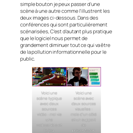
simple bouton je peux passer d’une
scène à une autre comme l’illustrent les
deux images ci-dessous. Dans des
conférences qui sont particulièrement
scénarisées, C’est d’autant plus pratique
que le logiciel nous permet de
grandement diminuer tout ce qui va être
de la pollution informationnelle pour le
public.
Voici une
Voici une
scène typique
scène avec
avec deux
deux sources
sources
visuelles :
vidéo : moi via
mois d’un côté
une
et un support
webcaméra et
de
le jeu.
présentation