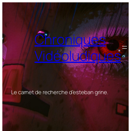
Aller
au
contenu
Chroniques
Vidéoludiques
Le carnet de recherche d’esteban grine.