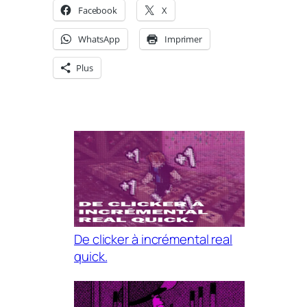
Facebook
X
WhatsApp
Imprimer
Plus
De clicker à incrémental real
quick.