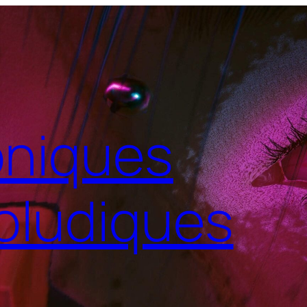
niques
oludiques