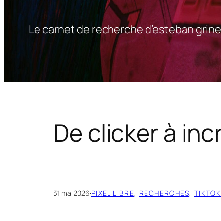
Le carnet de recherche d’esteban grine
De clicker à inc
31 mai 2026
·
PIXEL LIBRE
, 
RECHERCHES
, 
TIKTOK