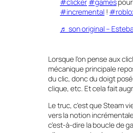
#clicker
#games
pour 
#incremental
!
#roblo
♬ son original – Esteb
Lorsque l’on pense aux clic
mécanique principale repos
du clic, donc du doigt posé 
clique, etc. Et cela fait au
Le truc, c’est que Steam vie
vers la notion incrémental
c’est-à-dire la boucle de g