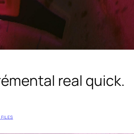
.
rémental real quick.
 FILES