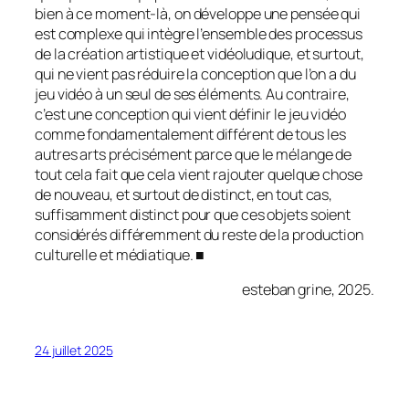
bien à ce moment-là, on développe une pensée qui
est complexe qui intègre l’ensemble des processus
de la création artistique et vidéoludique, et surtout,
qui ne vient pas réduire la conception que l’on a du
jeu vidéo à un seul de ses éléments. Au contraire,
c’est une conception qui vient définir le jeu vidéo
comme fondamentalement différent de tous les
autres arts précisément parce que le mélange de
tout cela fait que cela vient rajouter quelque chose
de nouveau, et surtout de distinct, en tout cas,
suffisamment distinct pour que ces objets soient
considérés différemment du reste de la production
culturelle et médiatique. ■
esteban grine, 2025.
24 juillet 2025