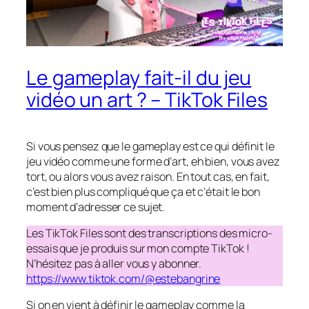
Le gameplay fait-il du jeu
vidéo un art ? – TikTok Files
Si vous pensez que le gameplay est ce qui définit le
jeu vidéo comme une forme d’art, eh bien, vous avez
tort, ou alors vous avez raison. En tout cas, en fait,
c’est bien plus compliqué que ça et c’était le bon
moment d’adresser ce sujet.
Les TikTok Files sont des transcriptions des micro-
essais que je produis sur mon compte TikTok !
N’hésitez pas à aller vous y abonner.
https://www.tiktok.com/@estebangrine
Si on en vient à définir le gameplay comme la