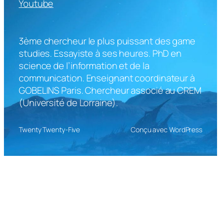
Youtube
3ème chercheur le plus puissant des game
studies. Essayiste à ses heures. PhD en
science de l’information et de la
communication. Enseignant coordinateur à
GOBELINS Paris. Chercheur associé au CREM
(Université de Lorraine).
Twenty Twenty-Five
Conçu avec WordPress