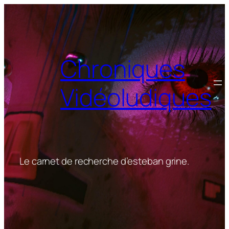
Aller
au
contenu
Chroniques
Vidéoludiques
Le carnet de recherche d’esteban grine.