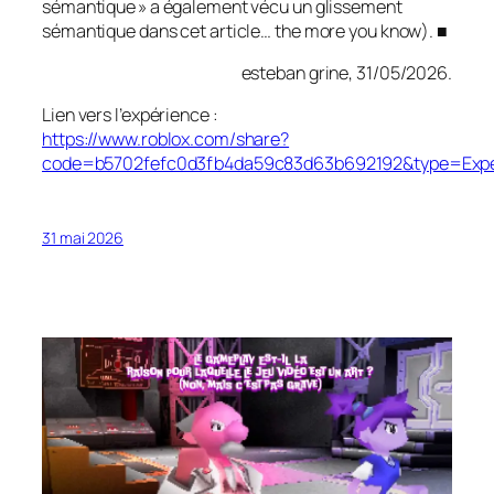
sémantique » a également vécu un glissement
sémantique dans cet article… the more you know). ■
esteban grine, 31/05/2026.
Lien vers l’expérience :
https://www.roblox.com/share?
code=b5702fefc0d3fb4da59c83d63b692192&type=Expe
31 mai 2026