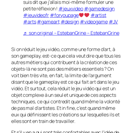
suis dit que j’allais moi-même formuler une
petite réflexion !
#jeuxvideo
#gamedesign
#jeuvideofr
#foryoupage
#artist
#arts
#gameart
#design
#videogame
#JV
♬ son original – EstebanGrine – EstebanGrine
Si on réduit le jeu vidéo, comme une forme d’art, à
son gameplay, est-ce que cela veut dire que tous les
autres métiers qui contribuent à la création de ces
objets-là ne sont pas des métiers essentiels ? On
voit bien très vite, en fait, la limite de l’argument
disant que le gameplay est ce qui fait art dans le jeu
vidéo. Et surtout, cela réduit le jeu vidéo qui est un
objet complexe à un seul et unique de ces aspects
techniques, ce qui contredit quand même la volonté
de pas mal d’artistes. Et in fine, c’est quand même
eux qui définissent les créations sur lesquelles ils et
elles sont en train de travailler.
Et s’il y en a qui sont très confortables avec l’idée de