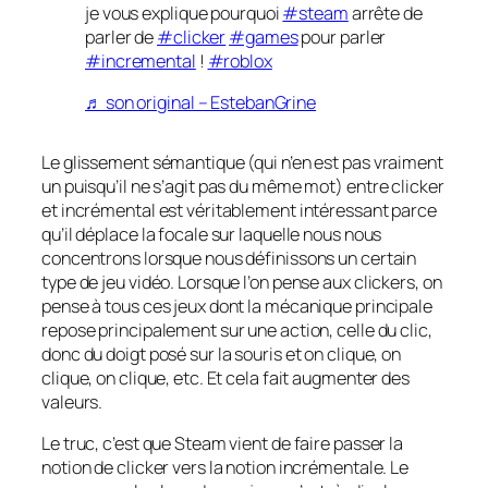
je vous explique pourquoi
#steam
arrête de
parler de
#clicker
#games
pour parler
#incremental
!
#roblox
♬ son original – EstebanGrine
Le glissement sémantique (qui n’en est pas vraiment
un puisqu’il ne s’agit pas du même mot) entre clicker
et incrémental est véritablement intéressant parce
qu’il déplace la focale sur laquelle nous nous
concentrons lorsque nous définissons un certain
type de jeu vidéo. Lorsque l’on pense aux clickers, on
pense à tous ces jeux dont la mécanique principale
repose principalement sur une action, celle du clic,
donc du doigt posé sur la souris et on clique, on
clique, on clique, etc. Et cela fait augmenter des
valeurs.
Le truc, c’est que Steam vient de faire passer la
notion de clicker vers la notion incrémentale. Le