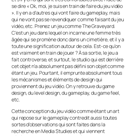
se dire « Ok, moi, je suis en train de faire du jeu vidéo
». Il y en a d’autres qui vont faire du gameplay, mais
qui ne vont pas se revendiquer comme faisant du jeu
vidéo, etc. Prenez un jeu comme The Graveyard.
C’est un jeu dans lequel on incarne une femme très
âgée qui se promène donc dans un cimetière, et il y a
toute une signification autour de cela. Est-ce qu’on
est vraiment en train de jouer ? À sa sortie, le jeu a
fait controverse, et surtout, le studio qui est derrière
cet objet n’a absolument pas défini son objet comme
étant un jeu. Pourtant, il emprunte absolument tous
les mécanismes et éléments de design qui
proviennent du jeu vidéo. On y retrouve du game
design, du level design, du gameplay, du game feel,
etc.
Cette conception du jeu vidéo comme étant un art
qui repose sur le gameplay contredit aussi toutes
sortes d’observations qui sont faites dans la
recherche en Media Studies et qui viennent