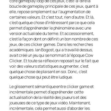
core gameplay loop de ces jeux, c’est-à-dire la
boucle de gameplay principale de ces jeux, quant à
elle, repose simplement sur l’augmentation de
certaines valeurs. Et c’est tout, rien d’autre. Et là,
c’est quelque chose d’intéressant parce que cela
permet d’appréhender le phénomène avec une
version actualisée du terme. Et accessoirement,
c’est la façon dont on définit un bon nombre de ces
jeux, de ces clicker games. Dans les recherches
académiques. Ian Bogost, qui a travaillé dessus,
avait créé un jeu qui se nommait à l’époque Cow
Clicker. Et toute sa réflexion reposait sur le fait que
voir des valeurs statistiques augmenter, c’est
quelque chose de plaisant en soi. Donc, c’est
quelque chose qui peut être ludique.
Le glissement sémantique entre clicker game et
incrémentale permet d’appréhender cette
actualisation de la réalité des joueurs et des
joueuses de ce type de jeux vidéo. Maintenant,
incrémentale, cela permet aussi d’aborder les