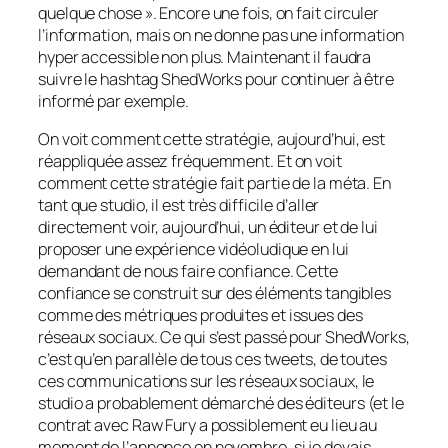
quelque chose ». Encore une fois, on fait circuler
l’information, mais on ne donne pas une information
hyper accessible non plus. Maintenant il faudra
suivre le hashtag ShedWorks pour continuer à être
informé par exemple.
On voit comment cette stratégie, aujourd’hui, est
réappliquée assez fréquemment. Et on voit
comment cette stratégie fait partie de la méta. En
tant que studio, il est très difficile d’aller
directement voir, aujourd’hui, un éditeur et de lui
proposer une expérience vidéoludique en lui
demandant de nous faire confiance. Cette
confiance se construit sur des éléments tangibles
comme des métriques produites et issues des
réseaux sociaux. Ce qui s’est passé pour ShedWorks,
c’est qu’en parallèle de tous ces tweets, de toutes
ces communications sur les réseaux sociaux, le
studio a probablement démarché des éditeurs (et le
contrat avec Raw Fury a possiblement eu lieu au
moment de l’annonce en novembre, si je devais