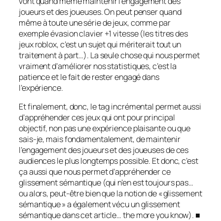
vont quand même maintenir l’engagement des
joueurs et des joueuses. On peut penser quand
même à toute une série de jeux, comme par
exemple évasion clavier +1 vitesse (les titres des
jeux roblox, c’est un sujet qui mériterait tout un
traitement à part…). La seule chose qui nous permet
vraiment d’améliorer nos statistiques, c’est la
patience et le fait de rester engagé dans
l’expérience.
Et finalement, donc, le tag incrémental permet aussi
d’appréhender ces jeux qui ont pour principal
objectif, non pas une expérience plaisante ou que
sais-je, mais fondamentalement, de maintenir
l’engagement des joueurs et des joueuses de ces
audiences le plus longtemps possible. Et donc, c’est
ça aussi que nous permet d’appréhender ce
glissement sémantique (qui n’en est toujours pas…
ou alors, peut-être bien que la notion de « glissement
sémantique » a également vécu un glissement
sémantique dans cet article… the more you know). ■