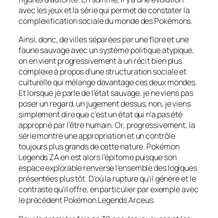
avec les jeux et la série qui permet de constater la
complexification sociale du monde des Pokémons.
Ainsi, donc, de villes séparées par une flore et une
faune sauvage avec un système politique atypique,
on en vient progressivement à un récit bien plus
complexe à propos d’une structuration sociale et
culturelle qui mélange davantage ces deux mondes.
Et lorsque je parle de l’état sauvage, je ne viens pas
poser un regard, un jugement dessus, non, je viens
simplement dire que c’est un état qui n’a pas été
approprié par l’être humain. Or, progressivement, la
série montre une appropriation et un contrôle
toujours plus grands de cette nature.
Pokémon
Legends ZA
en est alors l’épitome puisque son
espace explorable renverse l’ensemble des logiques
présentées plus tôt. D’où la rupture qu’il génère et le
contraste qu’il offre, en particulier par exemple avec
le précédent
Pokémon Legends Arceus
.