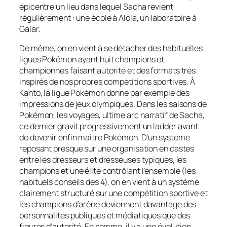
épicentre un lieu dans lequel Sacha revient
régulièrement : une école à Alola, un laboratoire à
Galar.
De même, on en vient à se détacher des habituelles
ligues Pokémon ayant huit champions et
championnes faisant autorité et des formats très
inspirés de nos propres compétitions sportives. À
Kanto, la ligue Pokémon donne par exemple des
impressions de jeux olympiques. Dans les saisons de
Pokémon, les voyages
, ultime arc narratif de Sacha,
ce dernier gravit progressivement un
ladder
avant
de devenir enfin maitre Pokémon. D’un système
reposant presque sur une organisation en castes
entre les dresseurs et dresseuses typiques, les
champions et une élite contrôlant l’ensemble (les
habituels conseils des 4), on en vient à un système
clairement structuré sur une compétition sportive et
les champions d’arène deviennent davantage des
personnalités publiques et médiatiques que des
figures d’autorité. En somme, il y a une évolution