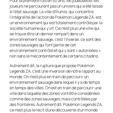
Pour la première fois en 30 ans, les joueuses et les
joueurs ne parcourent pas un univers qui a été laissé
à l’état sauvage. La ville d’Illumis, qui concentre
l’intégralité de l’action de Pokémon Légende ZA, est
un environnement qui est totalement contrôlé par la
société humaine qui y vit. Ce n’est plus une ville qui
se trouve être un dernier rempart dans un
environnement sauvage, c’est l’inverse, ce sont des
zones sauvages qui font partie de cet
environnement contrôlé et qui y sont « autorisées »,
non sans le mécontentement de certains citadins.
Autrement dit, la rupture que propose
Pokémon
Legends ZA
, c’est une inversion de notre rapport au
monde. On n’est plus en train de parcourir un
environnement sauvage dans lequel il y a de temps
en temps des villes. On est en train de parcourir une
ville dans laquelle des zones vont être considérées
comme des zones sauvages, mais contrôlées par
des frontières. Autrement dit,
Pokémon Legends ZA
,
ce n’est plus le récit d’une découverte d’un monde