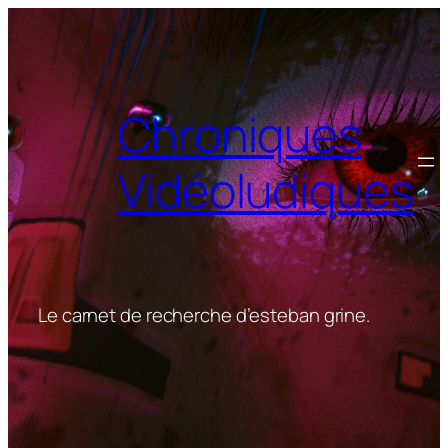
Aller
au
contenu
Chroniques
Vidéoludiques
Le carnet de recherche d’esteban grine.