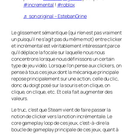
#incremental
!
#roblox
♬ son original – EstebanGrine
Le glissement sémantique (qui n’en est pas vraiment
un puisqu’il ne s’agit pas du même mot) entre clicker
et incrémental est véritablement intéressant parce
qu’il déplace la focale sur laquelle nous nous
concentrons lorsque nous définissons un certain
type de jeu vidéo. Lorsque l’on pense aux clickers, on
pense à tous ces jeux dont la mécanique principale
repose principalement sur une action, celle du clic,
donc du doigt posé sur la souris et on clique, on
clique, on clique, etc. Et cela fait augmenter des
valeurs.
Le truc, c’est que Steam vient de faire passer la
notion de clicker vers la notion incrémentale. Le
core gameplay loop de ces jeux, c’est-à-dire la
boucle de gameplay principale de ces jeux, quant à