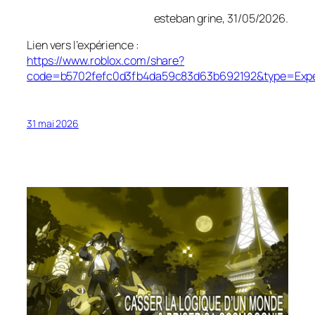
esteban grine, 31/05/2026.
Lien vers l’expérience :
https://www.roblox.com/share?
code=b5702fefc0d3fb4da59c83d63b692192&type=Expe
31 mai 2026