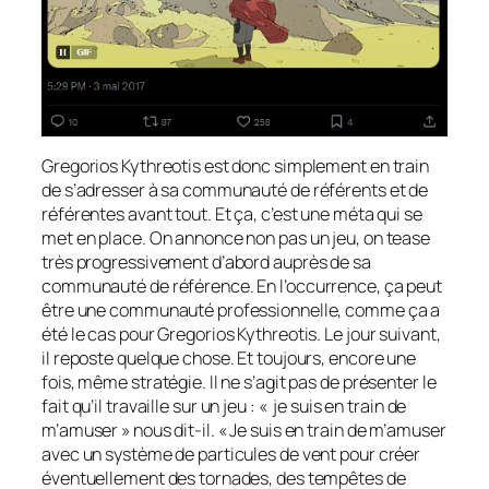
Gregorios Kythreotis est donc simplement en train
de s’adresser à sa communauté de référents et de
référentes avant tout. Et ça, c’est une méta qui se
met en place. On annonce non pas un jeu, on tease
très progressivement d’abord auprès de sa
communauté de référence. En l’occurrence, ça peut
être une communauté professionnelle, comme ça a
été le cas pour Gregorios Kythreotis. Le jour suivant,
il reposte quelque chose. Et toujours, encore une
fois, même stratégie. Il ne s’agit pas de présenter le
fait qu’il travaille sur un jeu : « je suis en train de
m’amuser » nous dit-il. « Je suis en train de m’amuser
avec un système de particules de vent pour créer
éventuellement des tornades, des tempêtes de