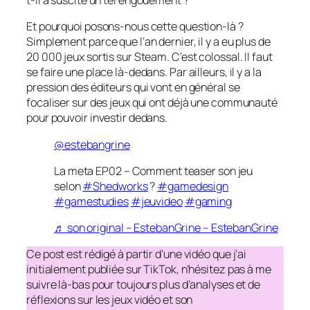
t-il a suscité un tel engouement ?
Et pourquoi posons-nous cette question-là ?
Simplement parce que l’an dernier, il y a eu plus de
20 000 jeux sortis sur Steam. C’est colossal. Il faut
se faire une place là-dedans. Par ailleurs, il y a la
pression des éditeurs qui vont en général se
focaliser sur des jeux qui ont déjà une communauté
pour pouvoir investir dedans.
@estebangrine
La meta EP02 – Comment teaser son jeu
selon
#Shedworks
?
#gamedesign
#gamestudies
#jeuvideo
#gaming
♬ son original – EstebanGrine – EstebanGrine
Ce post est rédigé à partir d’une vidéo que j’ai
initialement publiée sur TikTok, n’hésitez pas à me
suivre là-bas pour toujours plus d’analyses et de
réflexions sur les jeux vidéo et son