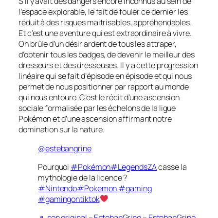
S’il y avait des dangers encore inconnus au sein de
l’espace explorable, le fait de fouler ce dernier les
réduit à des risques maitrisables, appréhendables.
Et c’est une aventure qui est extraordinaire à vivre.
On brûle d’un désir ardent de tous les attraper,
d’obtenir tous les badges, de devenir le meilleur des
dresseurs et des dresseuses. Il y a cette progression
linéaire qui se fait d’épisode en épisode et qui nous
permet de nous positionner par rapport au monde
qui nous entoure. C’est le récit d’une ascension
sociale formalisée par les échelons de la ligue
Pokémon et d’une ascension affirmant notre
domination sur la nature.
@estebangrine
Pourquoi
#Pokémon
#LegendsZA
casse la
mythologie de la licence ?
#Nintendo
#Pokemon
#gaming
#gamingontiktok
♬ son original – EstebanGrine – EstebanGrine