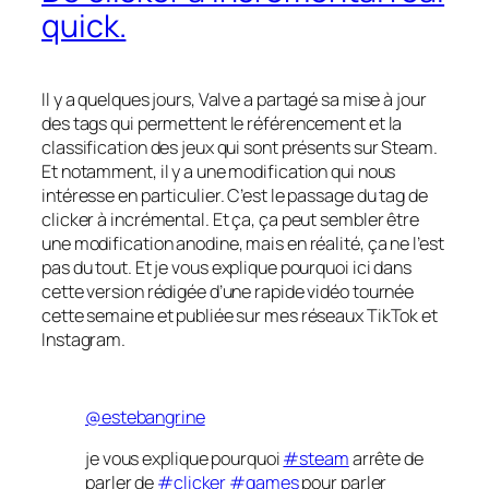
quick.
Il y a quelques jours, Valve a partagé sa mise à jour
des tags qui permettent le référencement et la
classification des jeux qui sont présents sur Steam.
Et notamment, il y a une modification qui nous
intéresse en particulier. C’est le passage du tag de
clicker à incrémental. Et ça, ça peut sembler être
une modification anodine, mais en réalité, ça ne l’est
pas du tout. Et je vous explique pourquoi ici dans
cette version rédigée d’une rapide vidéo tournée
cette semaine et publiée sur mes réseaux TikTok et
Instagram.
@estebangrine
je vous explique pourquoi
#steam
arrête de
parler de
#clicker
#games
pour parler