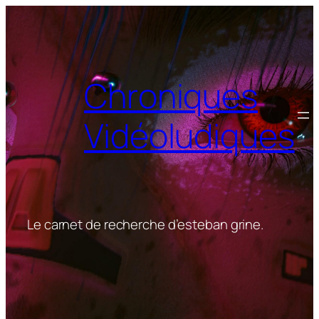
Aller
au
contenu
Chroniques
Vidéoludiques
Le carnet de recherche d’esteban grine.