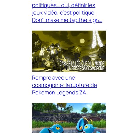
politiques… oui, définir les
jeux vidéo, c’est politique.
Don’t make me tap the sign…
Rompre avec une
cosmogonie: la rupture de
Pokémon Legends ZA