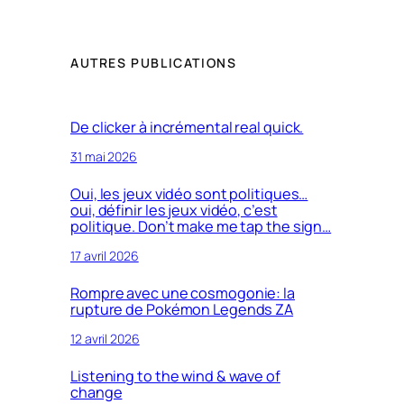
AUTRES PUBLICATIONS
De clicker à incrémental real quick.
31 mai 2026
Oui, les jeux vidéo sont politiques…
oui, définir les jeux vidéo, c’est
politique. Don’t make me tap the sign…
17 avril 2026
Rompre avec une cosmogonie: la
rupture de Pokémon Legends ZA
12 avril 2026
Listening to the wind & wave of
change