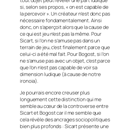
tout objet peut révéler une part ludique
si, selon ses propos, « on est capable de
la percevoir ». Un créateur n’est donc pas
nécessaire fondamentalement. Ainsi
donc, on s’aperçoit alors que la cause de
ce qui est jeu
n’est pas la même. Pour
Sicart, si l’on ne s’amuse pas
dans
un
terrain de jeu, c’est finalement parce que
celui-ci a été mal fait. Pour Bogost, si l’on
ne s’amuse pas avec un objet, c’est parce
que l’on n’est pas capable de voir sa
dimension ludique (à cause de notre
ironoia
).
Je pourrais encore creuser plus
longuement cette distinction qui me
semble au cœur de la controverse entre
Sicart et Bogost car il me semble que
cela révèle des ancrages sociopolitiques
bien plus profonds : Sicart présente une