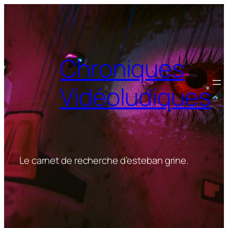
Aller
au
contenu
Chroniques
Vidéoludiques
Le carnet de recherche d’esteban grine.