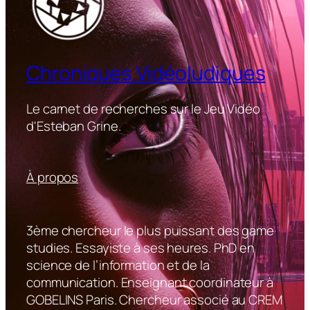
Chroniques Vidéoludiques
Le carnet de recherches sur le Jeu Vidéo
d'Esteban Grine.
À propos
3ème chercheur le plus puissant des game
studies. Essayiste à ses heures. PhD en
science de l’information et de la
communication. Enseignant coordinateur à
GOBELINS Paris. Chercheur associé au CREM