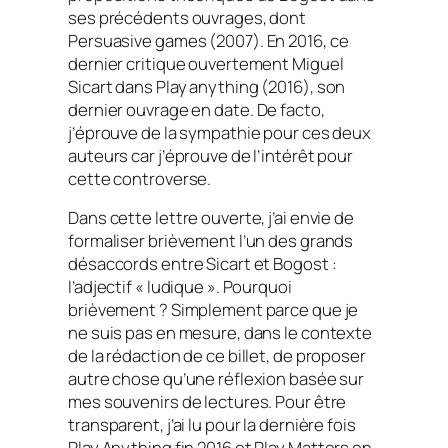
ses précédents ouvrages, dont
Persuasive games
(2007). En 2016, ce
dernier critique ouvertement Miguel
Sicart dans
Play anything
(2016), son
dernier ouvrage en date.
De facto
,
j’éprouve de la sympathie pour ces deux
auteurs car j’éprouve de l’intérêt pour
cette controverse.
Dans cette lettre ouverte, j’ai envie de
formaliser brièvement l’un des grands
désaccords entre Sicart et Bogost :
l’adjectif « ludique ». Pourquoi
brièvement ? Simplement parce que je
ne suis pas en mesure, dans le contexte
de la rédaction de ce billet, de proposer
autre chose qu’une réflexion basée sur
mes souvenirs de lectures. Pour être
transparent, j’ai lu pour la dernière fois
Play Anything
fin 2016 et
Play Matters
en