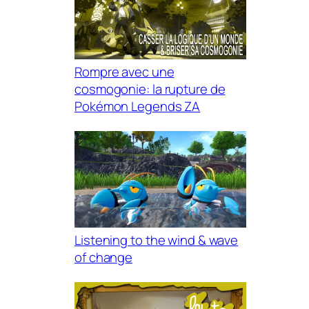
Rompre avec une
cosmogonie: la rupture de
Pokémon Legends ZA
Listening to the wind & wave
of change