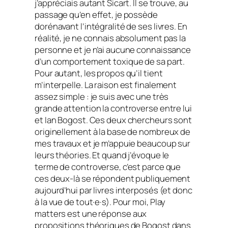
j’appréciais autant Sicart. Il se trouve, au
passage qu’en effet, je possède
dorénavant l’intégralité de ses livres. En
réalité, je ne connais absolument pas la
personne et je n’ai aucune connaissance
d’un comportement toxique de sa part.
Pour autant, les propos qu’il tient
m’interpelle. La raison est finalement
assez simple : je suis avec une très
grande attention la controverse entre lui
et Ian Bogost. Ces deux chercheurs sont
originellement à la base de nombreux de
mes travaux et je m’appuie beaucoup sur
leurs théories. Et quand j’évoque le
terme de controverse, c’est parce que
ces deux-là se répondent publiquement
aujourd’hui par livres interposés (et donc
à la vue de tout·e·s). Pour moi,
Play
matters
est une réponse aux
propositions théoriques de Bogost dans