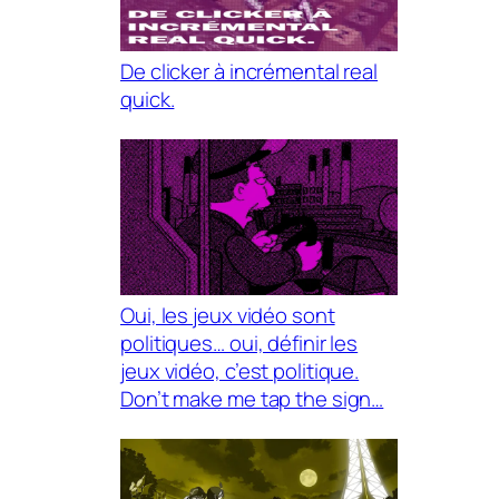
De clicker à incrémental real
quick.
Oui, les jeux vidéo sont
politiques… oui, définir les
jeux vidéo, c’est politique.
Don’t make me tap the sign…