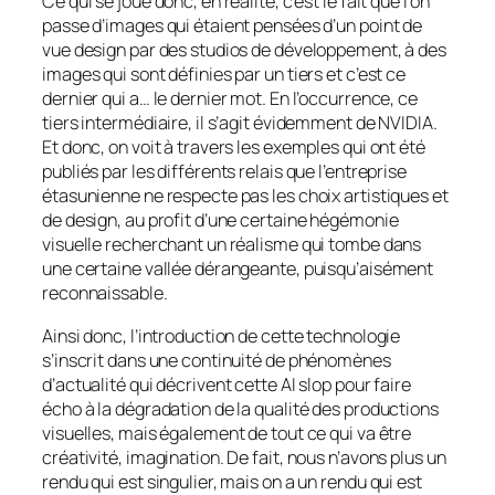
Ce qui se joue donc, en réalité, c’est le fait que l’on
passe d’images qui étaient pensées d’un point de
vue design par des studios de développement, à des
images qui sont définies par un tiers et c’est ce
dernier qui a… le dernier mot. En l’occurrence, ce
tiers intermédiaire, il s’agit évidemment de NVIDIA.
Et donc, on voit à travers les exemples qui ont été
publiés par les différents relais que l’entreprise
étasunienne ne respecte pas les choix artistiques et
de design, au profit d’une certaine hégémonie
visuelle recherchant un réalisme qui tombe dans
une certaine vallée dérangeante, puisqu’aisément
reconnaissable.
Ainsi donc, l’introduction de cette technologie
s’inscrit dans une continuité de phénomènes
d’actualité qui décrivent cette AI slop pour faire
écho à la dégradation de la qualité des productions
visuelles, mais également de tout ce qui va être
créativité, imagination. De fait, nous n’avons plus un
rendu qui est singulier, mais on a un rendu qui est