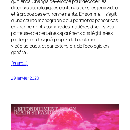
qu’Alenda Chang a développé pour décoder les
discours sociologiques contenus dans les jeux vidéo
et à propos des environnements. En somme, il s’agit
d’une courte monographie qui permet de penser ces
environnements comme des matières discursives
porteuses de certaines appréhensions légitimées
par le
game design
à propos de l’écologie
vidéoludiques, et par extension, de l’écologie en
général.
(suite…)
29 janvier 2020