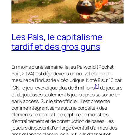
Les Pals, le capitalisme
tardif et des gros guns
En moins d’une semaine, le jeu
Palworld
(Pocket
Pair, 2024) est déjà devenu un nouvel étalon de
mesure de l’industrie vidéoludique. Noté 8 sur 10 par
[1]
IGN, le jeu revendique plus de 8 millions
de joueurs
et de joueuses seulement 6 jours après sa sortie en
early access
. Sur le site officiel, il est présenté
comme intégrant sans aucune porosité « des
éléments de combat, de capture de monstres,
d’entraînement et de construction de bases. Les
joueurs disposent d’un large éventail d’armes, des
arcs et lances classiques aux fusils d’assaut et