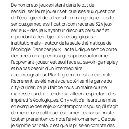
De nombreux jeux existent dans le but de
sensibiliser leurs joueurs et joueuses aux questions
de l’écologie et de la transition énergétique. Le site
serious.gameclassification.com recense 324 jeux
sérieux – des jeux ayant un discours persuasif et
répondant à des objectifs pédagogiques et
institutionnels – autour de la seule thématique de
l’écologie. Dans ces jeux, l’acte ludique sert de porte
d’entrée à un apprentissage supposé autonome :
l’apprenant-joueur est seul face au savoir-gameplay
et n’a pas besoin d’un intermédiaire
accompagnateur.
Plan It green
en est un exemple.
Reprenant les éléments caractérisant le genre du
city-builder
, ce jeu fait de nous un maire ou une
mairesse qui doit étendre sa ville en respectant des
impératifs écologiques. On y voit d’ailleurs une mise
en exergue des enjeux contemporains puisqu’il s’agit
de mener une politique résolument expansionniste
tout en prenant en compte l’environnement. Ce que
je signifie par cela, c’est que la prise en compte des