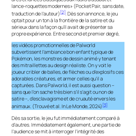
lance-roquettes modernes » (Pocket Pair, sans date,
[2]
traduction de l’auteur)
. Dès son annonce, le jeu
optait pour un ton à la frontière de la satire et du
sérieux dans la façon qu’il avait de présenter sa
propre expérience. Entre second et premier degré,
les vidéos promotionnelles de Palworld
subvertissent l’ambiance bon enfant typique de
Pokémon, les monstres de dessin animé y tenant
des mitraillettes au design réaliste. On y voit le
joueur cribler de balles, de flèches ou d’explosifs ces
adorables créatures, et armer celles qu’il a
capturées. Dans Palworld, il est aussi question –
sans que l’on sache très bien s’il s’agit ou non de
satire –, d’esclavagisme et de cruauté envers les
[3]
animaux. (Trouvé
et al
.
In
Le Monde, 2024)
Dès sa sortie, le jeu fut immédiatement comparé à
d’autres. Immédiatement également, une partie de
l’audience se mit à interroger l’intégrité des