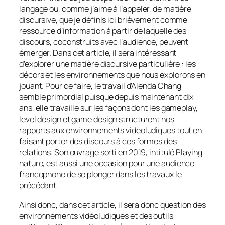
langage ou, comme j’aime à l’appeler, de matière
discursive, que je définis ici brièvement comme
ressource d’information à partir de laquelle des
discours, coconstruits avec l’audience, peuvent
émerger. Dans cet article, il sera intéressant
d’explorer une matière discursive particulière : les
décors et les environnements que nous explorons en
jouant. Pour ce faire, le travail d’Alenda Chang
semble primordial puisque depuis maintenant dix
ans, elle travaille sur les façons dont les
gameplay,
level design
et
game design
structurent nos
rapports aux environnements vidéoludiques tout en
faisant porter des discours à ces formes des
relations. Son ouvrage sorti en 2019, intitulé
Playing
nature
, est aussi une occasion pour une audience
francophone de se plonger dans les travaux le
précédant.
Ainsi donc, dans cet article, il sera donc question des
environnements vidéoludiques et des outils