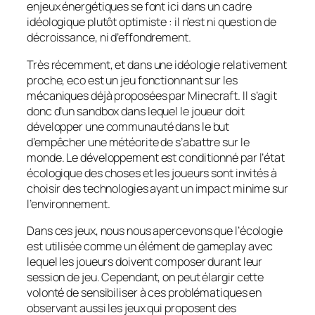
enjeux énergétiques se font ici dans un cadre
idéologique plutôt optimiste : il n’est ni question de
décroissance, ni d’effondrement.
Très récemment, et dans une idéologie relativement
proche,
eco
est un jeu fonctionnant sur les
mécaniques déjà proposées par
Minecraft
. Il s’agit
donc d’un
sandbox
dans lequel le joueur doit
développer une communauté dans le but
d’empêcher une météorite de s’abattre sur le
monde. Le développement est conditionné par l’état
écologique des choses et les joueurs sont invités à
choisir des technologies ayant un impact minime sur
l’environnement.
Dans ces jeux, nous nous apercevons que l’écologie
est utilisée comme un élément de
gameplay
avec
lequel les joueurs doivent composer durant leur
session de jeu. Cependant, on peut élargir cette
volonté de sensibiliser à ces problématiques en
observant aussi les jeux qui proposent des