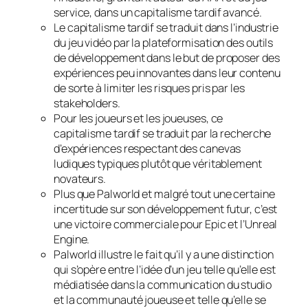
service, dans un capitalisme tardif avancé.
Le capitalisme tardif se traduit dans l’industrie
du jeu vidéo par la plateformisation des outils
de développement dans le but de proposer des
expériences peu innovantes dans leur contenu
de sorte à limiter les risques pris par les
stakeholders
.
Pour les joueurs et les joueuses, ce
capitalisme tardif se traduit par la recherche
d’expériences respectant des canevas
ludiques typiques plutôt que véritablement
novateurs.
Plus que
Palworld
et malgré tout une certaine
incertitude sur son développement futur, c’est
une victoire commerciale pour Epic et l’Unreal
Engine.
Palworld
illustre le fait qu’il y a une distinction
qui s’opère entre l’idée d’un jeu telle qu’elle est
médiatisée dans la communication du studio
et la communauté joueuse et telle qu’elle se