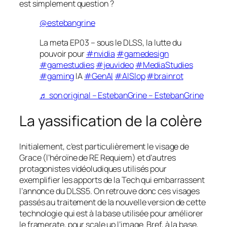
est simplement question ?
@estebangrine
La meta EP03 – sous le DLSS, la lutte du
pouvoir pour
#nvidia
#gamedesign
#gamestudies
#jeuvideo
#MediaStudies
#gaming
IA
#GenAI
#AISlop
#brainrot
♬ son original – EstebanGrine – EstebanGrine
La yassification de la colère
Initialement, c’est particulièrement le visage de
Grace (l’héroïne de RE Requiem) et d’autres
protagonistes vidéoludiques utilisés pour
exemplifier les apports de la Tech qui embarrassent
l’annonce du DLSS5. On retrouve donc ces visages
passés au traitement de la nouvelle version de cette
technologie qui est à la base utilisée pour améliorer
le framerate, pour scale up l’image. Bref, à la base,