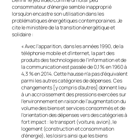
Définir le jeu vidéo comme un loisir peu
consommateur d’énergie semble inapproprié
lorsqu’on encastre son utilisation dans les
problématiques énergétiques contemporaines. Je
cite le ministère de la transition énergétique et
solidaire :
« Avec l’apparition, dans les années 1990, de la
téléphonie mobile et d’internet, la part des
produits des technologies de l’information et de
la communication est passée de 0,1 % en 1960 à
4,3 % en 2014. Cette hausse n’a pas d’équivalent
parmi les autres catégories de dépenses. Ces
changements [y compris d’autres] donnent lieu
à un accroissement des pressions exercées sur
l’environnement en raison de l’augmentation du
volume des biens et services consommés et de
l’orientation des dépenses vers des catégories à
fort impact : le transport (voiture, avion), le
logement (construction et consommation
d’énergie), les loisirs ainsi que les biens