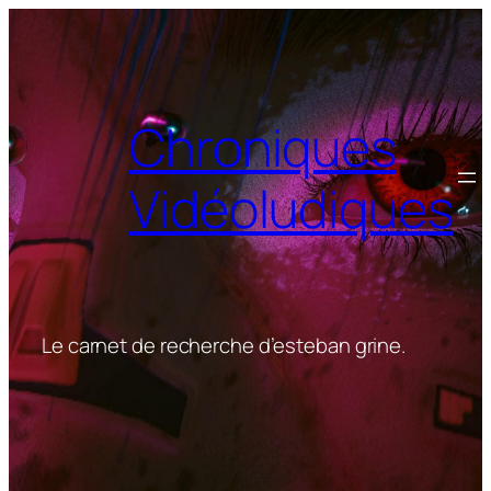
Aller
au
contenu
Chroniques
Vidéoludiques
Le carnet de recherche d’esteban grine.