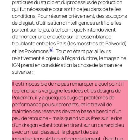
pratiques du studio et du processus de production
qui fut nécessaire pour sortir ce jeu dans de telles
conditions. Pour résumer brièvement, des soupçons
de plagiat, d’utilisation d’intelligences artificielles
portent sur le jeu, à tel point que Nintendo vient
d’annoncer une enquête sur la ressemblance
troublante entre les Pals (les monstres de
Palworld
)
[4]
et les Pokémons
. Tout en étant par ailleurs
relativement élogieux à l’égard du titre, le magazine
IGN prend en considération la chose de la manière
suivante :
Il est impossible de ne pas remarquer à quel point il
reprend sans vergogne les idées et les designs de
Pokémon, il y a quelques bugs et problèmes de
performance peu surprenants, et le travail de
maintien des réserves de votre base a besoin d’un
peu de retouche – mais quand vous êtes sur le dos
d’un dragon volant tout en tirant sur un canard bleu
avec un fusil d’assaut, la plupart de ces
imperfections s’effacent complètement. (Northup,