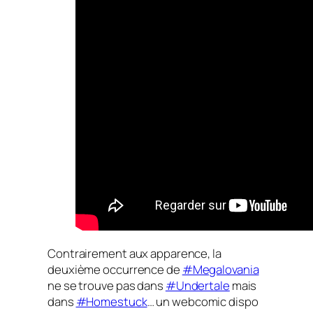
Contrairement aux apparence, la
deuxième occurrence de
#Megalovania
ne se trouve pas dans
#Undertale
mais
dans
#Homestuck
… un webcomic dispo