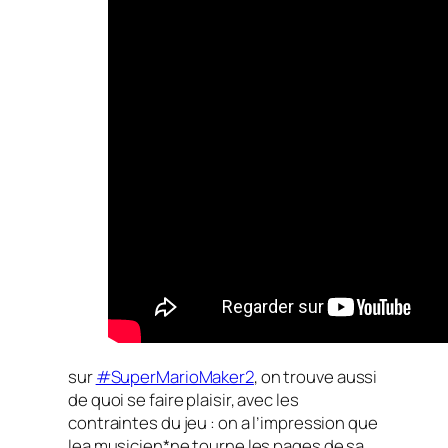
sur
#SuperMarioMaker2
, on trouve aussi
de quoi se faire plaisir, avec les
contraintes du jeu : on a l’impression que
lea musicien*ne tourne les pages de sa