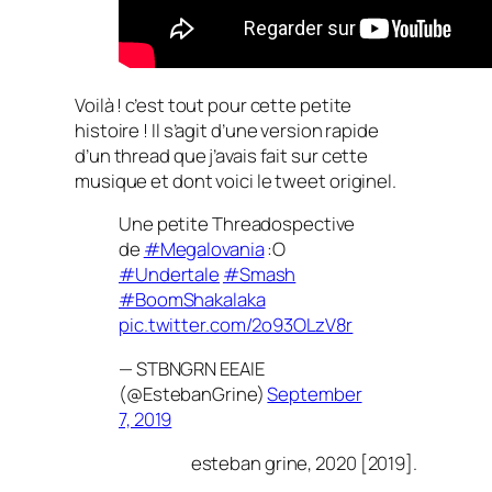
Voilà ! c’est tout pour cette petite
histoire ! Il s’agit d’une version rapide
d’un thread que j’avais fait sur cette
musique et dont voici le tweet originel.
Une petite Threadospective
de
#Megalovania
:O
#Undertale
#Smash
#BoomShakalaka
pic.twitter.com/2o93OLzV8r
— STBNGRN EEAIE
(@EstebanGrine)
September
7, 2019
esteban grine, 2020 [2019].