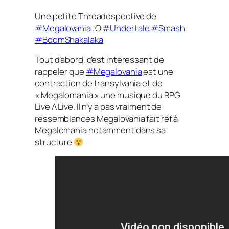
Une petite Threadospective de
#Megalovania
:O
#Undertale
#Smash
#BoomShakalaka
Tout d’abord, c’est intéressant de
rappeler que
#Megalovania
est une
contraction de transylvania et de
« Megalomania » une musique du RPG
Live A Live. Il n’y a pas vraiment de
ressemblances Megalovania fait réf à
Megalomania notamment dans sa
structure