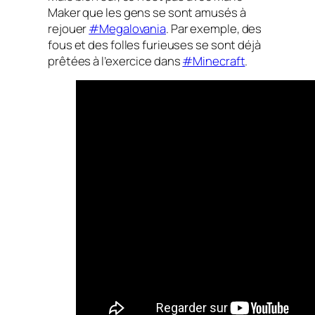
Maker que les gens se sont amusés à
rejouer
#Megalovania
. Par exemple, des
fous et des folles furieuses se sont déjà
prêtées à l’exercice dans
#Minecraft
.