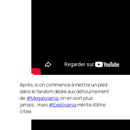
Après, si on commence à mettre un pied
dans le fandom dédié aux détournement
de
#Megalovania
, on en sort plus
jamais… mais
#Exelovania
mérite d’être
citée.