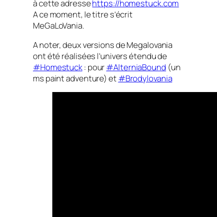
à cette adresse
https://homestuck.com
A ce moment, le titre s’écrit
MeGaLoVania.
A noter, deux versions de Megalovania
ont été réalisées l’univers étendu de
#Homestuck
: pour
#AlterniaBound
(un
ms paint adventure) et
#Brodylovania