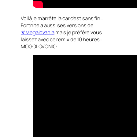
Voilà je m’arrête là car c’est sans fin…
Fortnite a aussi ses versions de
#Megalovania
mais je préfère vous
laissez avec ce remix de 10 heures :
MOGOLOVONIO