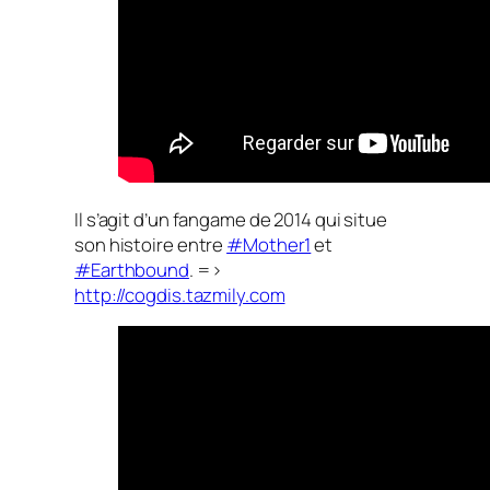
Il s’agit d’un fangame de 2014 qui situe
son histoire entre
#Mother1
et
#Earthbound
. =>
http://cogdis.tazmily.com