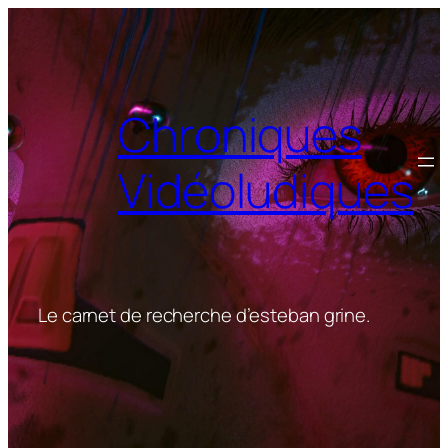
Aller
au
contenu
Chroniques
Vidéoludiques
Le carnet de recherche d’esteban grine.