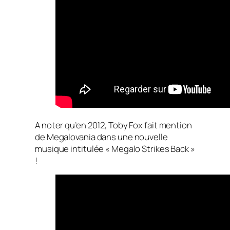
A noter qu’en 2012, Toby Fox fait mention
de Megalovania dans une nouvelle
musique intitulée « Megalo Strikes Back »
!