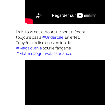
Mais tous ces détours ne nous mènent
toujours pas à
#Undertale
. En effet,
Toby Fox réalise une version de
#Megalovania
pour le fangame
#MotherCognitiveDissonance
.