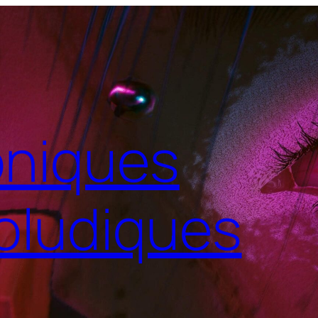
niques
oludiques