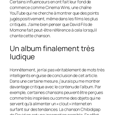
Certains influenceurs en ont fait leur fond de
commerce comme Cinema Wins, une chaîne
YouTube qui ne cherche à montrer que des points
jugés positivement, même dans les films les plus
critiqués. J’aime bien penser que David Fils de
Momone fait peut-être référence à cela lorsqu’il
chante cette chanson.
Un album finalement très
ludique
Honnêtement, je n’ai pas véritablement de mots très
intelligents en guise de conclusion de cet article.
Dans une certaine mesure, j’aurais pu me montrer
davantage critique avec le contenu de l’album. Par
exemple, certaines chansons peuvent être perçues
comme très inspirées ou comme des objets qui ne
servent qu’à alimenter un « clout » internet en
surfant sur des tendances. La chanson
Chibidipap
de David en est une incarnation possible. En effet,