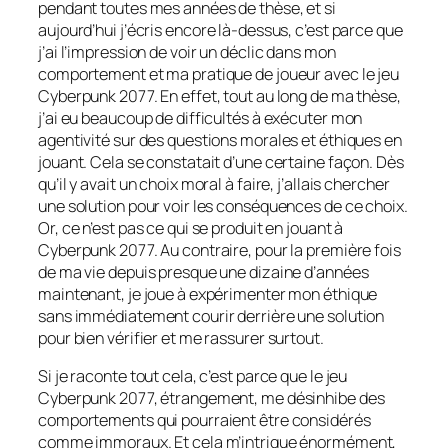
pendant toutes mes années de thèse, et si
aujourd’hui j’écris encore là-dessus, c’est parce que
j’ai l’impression de voir un déclic dans mon
comportement et ma pratique de joueur avec le jeu
Cyberpunk 2077. En effet, tout au long de ma thèse,
j’ai eu beaucoup de difficultés à exécuter mon
agentivité sur des questions morales et éthiques en
jouant. Cela se constatait d’une certaine façon. Dès
qu’il y avait un choix moral à faire, j’allais chercher
une solution pour voir les conséquences de ce choix.
Or, ce n’est pas ce qui se produit en jouant à
Cyberpunk 2077. Au contraire, pour la première fois
de ma vie depuis presque une dizaine d’années
maintenant, je joue à expérimenter mon éthique
sans immédiatement courir derrière une solution
pour bien vérifier et me rassurer surtout.
Si je raconte tout cela, c’est parce que le jeu
Cyberpunk 2077, étrangement, me désinhibe des
comportements qui pourraient être considérés
comme immoraux. Et cela m’intrigue énormément,