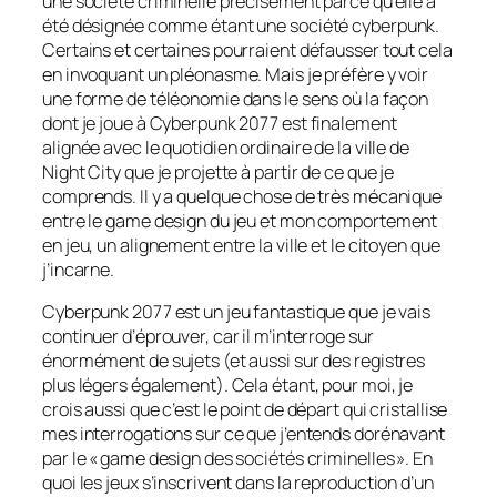
une société criminelle précisément parce qu’elle a
été désignée comme étant une société cyberpunk.
Certains et certaines pourraient défausser tout cela
en invoquant un pléonasme. Mais je préfère y voir
une forme de téléonomie dans le sens où la façon
dont je joue à Cyberpunk 2077 est finalement
alignée avec le quotidien ordinaire de la ville de
Night City que je projette à partir de ce que je
comprends. Il y a quelque chose de très mécanique
entre le game design du jeu et mon comportement
en jeu, un alignement entre la ville et le citoyen que
j’incarne.
Cyberpunk 2077 est un jeu fantastique que je vais
continuer d’éprouver, car il m’interroge sur
énormément de sujets (et aussi sur des registres
plus légers également). Cela étant, pour moi, je
crois aussi que c’est le point de départ qui cristallise
mes interrogations sur ce que j’entends dorénavant
par le « game design des sociétés criminelles ». En
quoi les jeux s’inscrivent dans la reproduction d’un