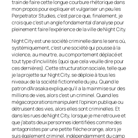
train de faire cette longue courbure rhétorique dans
mon propos pour expliquer et vulgariser un peu les
Perpetrator Studies, c’est parce que, finalement, je
crois que c’est un angle fondamental d’analyse pour
pleinement faire l’expérience de la ville de Night City.
Night City est une société criminelle dans le sens où,
systémiquement, c’est une société qui pousse à la
violence, au meurtre, au comportement déplacé et
tout type d’incivilités (quoi que cela veuille dire pour
ces dernières). Cette structuration sociale, telle que
je la projette sur Night City, se déploie à tous les
niveaux de la société fictionnelle du jeu. Quand le
patron d’Arasaka explique qu’il a la mainmise sur des
millions de vies, alors c’est un criminel. Quand les
mégacorporations manipulent l’opinion publique ou
détruisent des vies, alors elles sont criminelles. Et
dans les rues de Night City, lorsque je me retrouve et
que j’abats deux personnes identifiées comme des
antagonistes par une petite flèche orange, alors je
suis également criminel, indépendamment du camp