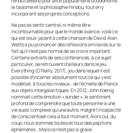
rendu célèbre pour avoir popularisé le bouddhisme,
le taoïsme et la philosophie hindou, tout en y
incorporant ses propres conceptions.
Ne pas se sentir central, ni même être
incontournable pour que le monde avance, voilà ce
qui est sous-jacent à cette chanson de David. Alan
Watts a pu prononcer des réflexions similaires sur le
fait qu’il n’est pas normal de se croire important.
Certains extraits de ses conférences, à ce sujet
particulier, se retrouvent d’ailleurs dans le jeu
Everything
(O’Reilly, 2017), jeu dans lequel il est
possible d’incarner absolument tout ce qui y est
modélisé, à tous les niveaux : de l’échelle de Planck
aux objets intergalactiques. En 2012, John Koenig
nommait cette émotion « sonder », le sentiment
profond de comprendre que toute personne a une
vie aussi complexe qu’une autre, malgré l’incapacité
de conscientiser cela à tout moment. Alors oui, du
coup, nous sommes toutes et tous des papillons
éphémères… Mais ce n’est pas si grave.