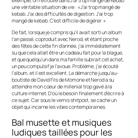
exemple, on retrouve dans
J’ai trop mangé de Kebab
une véritable situation de vie : « J’ai trop mangé de
kebab. J’ai des difficultés de digestion. J’ai trop
mangé de kebab. C’est difficile de digérer. »
De fait, lorsque je compris qu’il avait sorti un album
l’an passé, coproduit avec Nerod, et étant proche
des fêtes de cette fin d’année, j’ai immédiatement
su que cela allait être un cadeau fait pour la blague,
et que quelqu’un dans ma famille subirait cet achat,
un peu compulsif je l’avoue. Problème, j’ai écouté
l’album, et il est excellent. La démarche jusqu’au-
boutiste de David Fils de Momone et Nerod a su
atteindre mon coeur de millenial trop gavé à la
culture internet. D’où le besoin finalement d’écrire à
ce sujet. Car sous le vernis shitpost, se cache un
objet qui incarne les vibes contemporaines.
Bal musette et musiques
ludiques taillées pour les