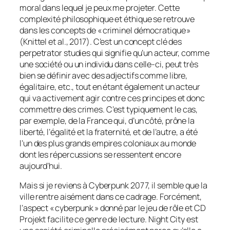
moral dans lequel je peux me projeter. Cette
complexité philosophique et éthique se retrouve
dans les concepts de « criminel démocratique »
(Knittel et al., 2017). C’est un concept clé des
perpetrator studies qui signifie qu’un acteur, comme
une société ou un individu dans celle-ci, peut très
bien se définir avec des adjectifs comme libre,
égalitaire, etc., tout en étant également un acteur
qui va activement agir contre ces principes et donc
commettre des crimes. C’est typiquement le cas,
par exemple, de la France qui, d’un côté, prône la
liberté, l’égalité et la fraternité, et de l’autre, a été
l’un des plus grands empires coloniaux au monde
dont les répercussions se ressentent encore
aujourd’hui.
Mais si je reviens à Cyberpunk 2077, il semble que la
ville rentre aisément dans ce cadrage. Forcément,
l’aspect « cyberpunk » donné par le jeu de rôle et CD
Projekt facilite ce genre de lecture. Night City est