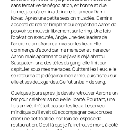
sans tentative de négociation, en bonne et due
forme, jusqu’à enfin atteindre le fameux Damir
Kovac. Après une petite session musclée, Damir a
accepté de retirer l’implant qui empêchait Aaron de
pouvoir se mouvoir librement sur le ring. Une fois
l’opération exécutée, Angie, une des leaders de
l’ancien clan d’Aaron, arriva sur les lieux. Elle
commença d’abord par me menacer et menacer
Aaron, mais apprenant que j’avais déjà abattu
Sasquatch, une des têtes du gang, elle finit par
capituler sous mes menaces. Quittant les lieux, elle
se retourna et je dégainai mon arme, puis fis feu sur
elle et ses deux gardes. Ce fut un bain de sang.
Quelques jours après, je devais retrouver Aaron à un
bar pour célébrer sa nouvelle liberté. Pourtant, une
fois arrivé, il n’était pas sur les lieux. Le serveur
m’indiqua qu’il avait dû accompagner deux brutes
dans une petite allée, non loin de l’espace de
restauration. C’est là que je l’ai retrouvé mort, à côté