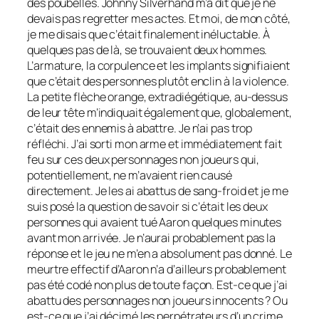
des poubelles. Johnny Silverhand m’a dit que je ne
devais pas regretter mes actes. Et moi, de mon côté,
je me disais que c’était finalement inéluctable. À
quelques pas de là, se trouvaient deux hommes.
L’armature, la corpulence et les implants signifiaient
que c’était des personnes plutôt enclin à la violence.
La petite flèche orange, extradiégétique, au-dessus
de leur tête m’indiquait également que, globalement,
c’était des ennemis à abattre. Je n’ai pas trop
réfléchi. J’ai sorti mon arme et immédiatement fait
feu sur ces deux personnages non joueurs qui,
potentiellement, ne m’avaient rien causé
directement. Je les ai abattus de sang-froid et je me
suis posé la question de savoir si c’était les deux
personnes qui avaient tué Aaron quelques minutes
avant mon arrivée. Je n’aurai probablement pas la
réponse et le jeu ne m’en a absolument pas donné. Le
meurtre effectif d’Aaron n’a d’ailleurs probablement
pas été codé non plus de toute façon. Est-ce que j’ai
abattu des personnages non joueurs innocents ? Ou
est-ce que j’ai décimé les perpétrateurs d’un crime