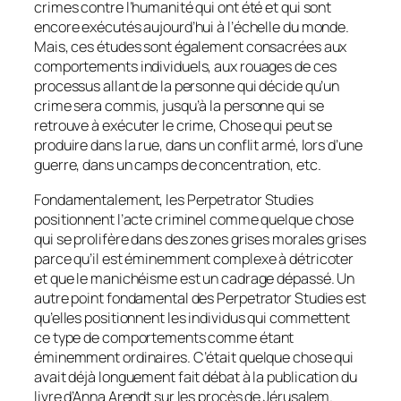
crimes contre l’humanité qui ont été et qui sont
encore exécutés aujourd’hui à l’échelle du monde.
Mais, ces études sont également consacrées aux
comportements individuels, aux rouages de ces
processus allant de la personne qui décide qu’un
crime sera commis, jusqu’à la personne qui se
retrouve à exécuter le crime, Chose qui peut se
produire dans la rue, dans un conflit armé, lors d’une
guerre, dans un camps de concentration, etc.
Fondamentalement, les Perpetrator Studies
positionnent l’acte criminel comme quelque chose
qui se prolifère dans des zones grises morales grises
parce qu’il est éminemment complexe à détricoter
et que le manichéisme est un cadrage dépassé. Un
autre point fondamental des Perpetrator Studies est
qu’elles positionnent les individus qui commettent
ce type de comportements comme étant
éminemment ordinaires. C’était quelque chose qui
avait déjà longuement fait débat à la publication du
livre d’Anna Arendt sur les procès de Jérusalem.