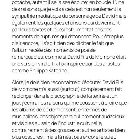
potache, autant il se laisse écouter en boucle. L’une
des raisons que je vois à cela est non seulement la
sympathie médiatique du personnage de David mais
également les quelques chansons qui deviennent
par leurs textes et leurs instrumentations des
moments de ruptures qui détonnent. Pour être plus
clair encore, il s’agit bien d’expliciter le fait que
l’album recèle des moments de poésie
remarquables, comme si David Fils de Momone était
une version virale TikTok inspirée par des artistes
comme Philippe Katerine.
Alors, je dois bien reconnaitre qu’écouter David Fils
de Momone m’a aussi (surtout) complètement fait
replonger dans la discographie de Katerine et un
jour, j’écrirai les raisons qui me poussent à croire que
les albums de ce dernier sont, en termes de
musicalités, des objets particulièrement audacieux
et visibles au sein de l’industrie culturelle,
contrairement à des groupes et autres artistes bien
plus obscures… mais là n’est pas encore le sujet,