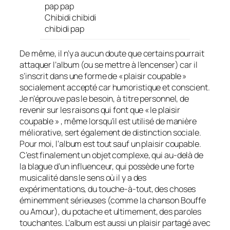
pap pap
Chibidi chibidi
chibidi pap
De même, il n’y a aucun doute que certains pourrait
attaquer l’album (ou se mettre à l’encenser) car il
s’inscrit dans une forme de « plaisir coupable »
socialement accepté car humoristique et conscient.
Je n’éprouve pas le besoin, à titre personnel, de
revenir sur les raisons qui font que « le plaisir
coupable » , même lorsqu’il est utilisé de manière
méliorative, sert également de distinction sociale.
Pour moi, l’album est tout sauf un plaisir coupable.
C’est finalement un objet complexe, qui au-delà de
la blague d’un influenceur, qui possède une forte
musicalité dans le sens où il y a des
expérimentations, du touche-à-tout, des choses
éminemment sérieuses (comme la chanson
Bouffe
ou Amour
), du potache et ultimement, des paroles
touchantes. L’album est aussi un plaisir partagé avec