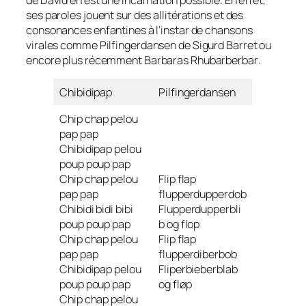
ses paroles jouent sur des allitérations et des
consonances enfantines à l’instar de chansons
virales comme
Pilfingerdansen
de Sigurd Barret ou
encore plus récemment
Barbaras Rhubarberbar
.
Chibidipap
Pilfingerdansen
Chip chap pelou
pap pap
Chibidipap pelou
poup poup pap
Chip chap pelou
Flip flap
pap pap
flupperdupperdob
Chibidi bidi bibi
Flupperdupperbli
poup poup pap
b og flop
Chip chap pelou
Flip flap
pap pap
flupperdiberbob
Chibidipap pelou
Fliperbieberblab
poup poup pap
og fløp
Chip chap pelou