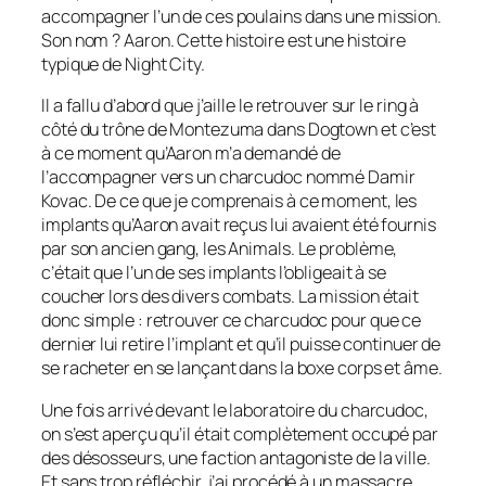
accompagner l’un de ces poulains dans une mission.
Son nom ? Aaron. Cette histoire est une histoire
typique de Night City.
Il a fallu d’abord que j’aille le retrouver sur le ring à
côté du trône de Montezuma dans Dogtown et c’est
à ce moment qu’Aaron m’a demandé de
l’accompagner vers un charcudoc nommé Damir
Kovac. De ce que je comprenais à ce moment, les
implants qu’Aaron avait reçus lui avaient été fournis
par son ancien gang, les Animals. Le problème,
c’était que l’un de ses implants l’obligeait à se
coucher lors des divers combats. La mission était
donc simple : retrouver ce charcudoc pour que ce
dernier lui retire l’implant et qu’il puisse continuer de
se racheter en se lançant dans la boxe corps et âme.
Une fois arrivé devant le laboratoire du charcudoc,
on s’est aperçu qu’il était complètement occupé par
des désosseurs, une faction antagoniste de la ville.
Et sans trop réfléchir, j’ai procédé à un massacre,