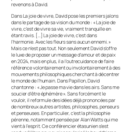
revenons à David.
Dans
La joie de vivre
, David pose les premiers jalons
dans le partage de sa vision du monde : « La joie de
vivre, c’est de vivre sa vie, vraiment tranquille en
étant ravis. […] La joie de vivre, c’est dans
l’harmonie. Avec les fleurs sans aucun ennemi. »
Mais ce n’est pas tout. Non seulement David s’offre
le luxe de proposer un message d’amour et de paix
en 2024, mais en plus, il a l’outrecuidance de faire
référence volontairement ou involontairement à des
mouvements philosophiques cherchant à décentrer
le monde de l’humain. Dans
Papillon
, David
chantonne : « Je passe ma vie dans les airs. Sans me
soucier d’être éphémère ». Sans forcément le
vouloir, il reformule des idées déjà prononcées par
de nombreux autres artistes, philosophes, penseurs
et penseuses. En particulier, c’est la philosophie
pérenne, notamment pensée par Alan Watts qui me
vient à l’esprit. Ce conférencier étasunien s’est