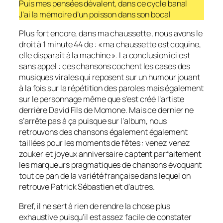
Puis mes pensées dévalent, dans ce cycle banal
J’ai la mémoire d’un poisson dans son bocal
Plus fort encore, dans
ma chaussette
, nous avons le
droit à 1 minute 44 de : « ma chaussette est coquine,
elle disparaît à la machine ». La conclusion ici est
sans appel : ces chansons cochent les cases des
musiques virales qui reposent sur un humour jouant
à la fois sur la répétition des paroles mais également
sur le personnage même que s’est créé l’artiste
derrière David Fils de Momone. Mais ce dernier ne
s’arrête pas à ça puisque sur l’album, nous
retrouvons des chansons également également
taillées pour les moments de fêtes :
venez venez
zouker
et
joyeux anniversaire
captent parfaitement
les marqueurs pragmatiques de chansons évoquant
tout ce pan de la variété française dans lequel on
retrouve Patrick Sébastien et d’autres.
Bref, il ne sert à rien de rendre la chose plus
exhaustive puisqu’il est assez facile de constater