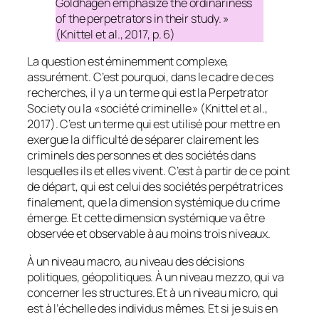
Goldhagen emphasize the ordinariness
of the perpetrators in their study. »
(Knittel et al., 2017, p. 6)
La question est éminemment complexe,
assurément. C’est pourquoi, dans le cadre de ces
recherches, il y a un terme qui est la Perpetrator
Society ou la « société criminelle » (Knittel et al.,
2017). C’est un terme qui est utilisé pour mettre en
exergue la difficulté de séparer clairement les
criminels des personnes et des sociétés dans
lesquelles ils et elles vivent. C’est à partir de ce point
de départ, qui est celui des sociétés perpétratrices
finalement, que la dimension systémique du crime
émerge. Et cette dimension systémique va être
observée et observable à au moins trois niveaux.
À un niveau macro, au niveau des décisions
politiques, géopolitiques. À un niveau mezzo, qui va
concerner les structures. Et à un niveau micro, qui
est à l’échelle des individus mêmes. Et si je suis en