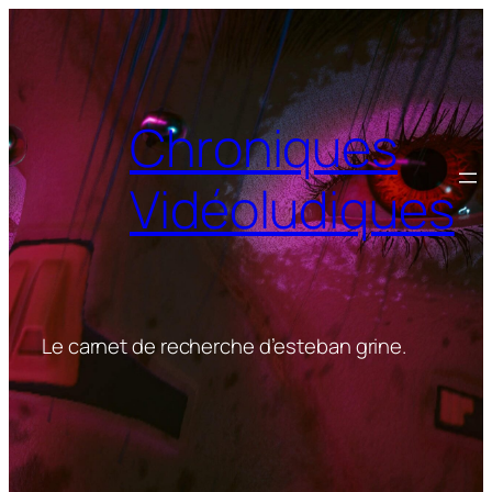
Aller
au
contenu
Chroniques
Vidéoludiques
Le carnet de recherche d’esteban grine.