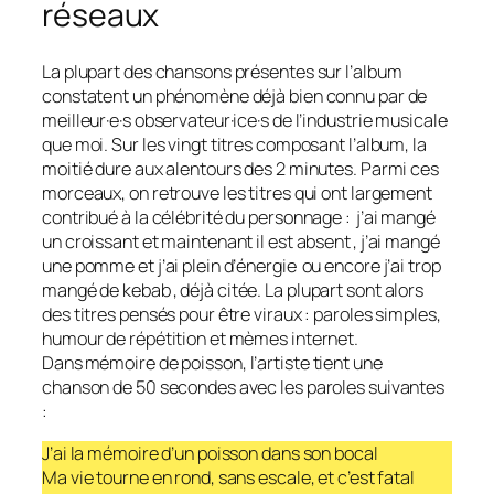
réseaux
La plupart des chansons présentes sur l’album
constatent un phénomène déjà bien connu par de
meilleur·e·s observateur·ice·s de l’industrie musicale
que moi. Sur les vingt titres composant l’album, la
moitié dure aux alentours des 2 minutes. Parmi ces
morceaux, on retrouve les titres qui ont largement
contribué à la célébrité du personnage :
j’ai mangé
un croissant et maintenant il est absent
,
j’ai mangé
une pomme et j’ai plein d’énergie
ou encore
j’ai trop
mangé de kebab
, déjà citée. La plupart sont alors
des titres pensés pour être viraux : paroles simples,
humour de répétition et mèmes internet.
Dans
mémoire de poisson
, l’artiste tient une
chanson de 50 secondes avec les paroles suivantes
:
J’ai la mémoire d’un poisson dans son bocal
Ma vie tourne en rond, sans escale, et c’est fatal