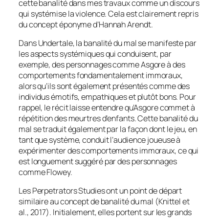
cette banalité dans mes travaux comme un discours
qui systémise la violence. Cela est clairement repris
du concept éponyme d’Hannah Arendt.
Dans Undertale, la banalité du mal se manifeste par
les aspects systémiques qui conduisent, par
exemple, des personnages comme Asgore à des
comportements fondamentalement immoraux,
alors qu’ils sont également présentés comme des
individus émotifs, empathiques et plutôt bons. Pour
rappel, le récit laisse entendre qu’Asgore commet à
répétition des meurtres d’enfants. Cette banalité du
mal se traduit également par la façon dont le jeu, en
tant que système, conduit l’audience joueuse à
expérimenter des comportements immoraux, ce qui
est longuement suggéré par des personnages
comme Flowey.
Les Perpetrators Studies ont un point de départ
similaire au concept de banalité du mal (Knittel et
al., 2017). Initialement, elles portent sur les grands