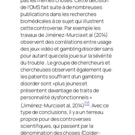
pas les mêmes choses. Cette décision
de l’OMS fait suite à de nombreuses
publications dans les recherches
biomédicales à ce sujet qui illustrent
cette controverse. Par exemple les
travaux de Jiménez-Murcia
et al
(2014)
observent des corrélations entre usage
des jeux vidéo et
gambling disorder
sans
pour autant que cela joue sur la sévérité
du trouble . Le groupe de chercheurs et
chercheuses observent également que
les patients souffrant d’un
gambling
disorder
sont «plus jeunes et
présentent davantage de traits de
personnalité dysfonctionnels »
[1]
(Jiménez-Murcia
et al
, 2014)
. Avec ce
type de conclusions, il y a un terreau
propice pour des controverses
scientifiques, qui passent par la
dénomination des choses (Colder-