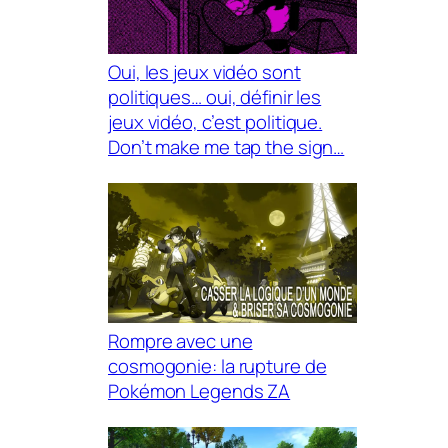
Oui, les jeux vidéo sont
politiques… oui, définir les
jeux vidéo, c’est politique.
Don’t make me tap the sign…
Rompre avec une
cosmogonie: la rupture de
Pokémon Legends ZA