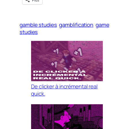
Plus
gamble studies
gamblification
game
studies
De clicker à incrémental real
quick.