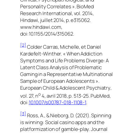
Personality Correlates ». BioMed
Research International, vol. 2014,
Hindawi, juillet 2014, p. e315062.
www.hindawi.com,
doi:10.1155/2014/315062.
[2]
Colder Carras, Michelle, et Daniel
Kardefelt-Winther. « When Addiction
Symptoms and Life Problems Diverge: A
Latent Class Analysis of Problematic
Gaming in a Representative Multinational
Sample of European Adolescents ».
European Child & Adolescent Psychiatry
,
o
vol. 27, n
4, avril 2018, p. 513‑25.
PubMed
,
doi:
10.1007/s00787-018-1108-1
.
[3]
Ross, A., & Nieborg, D. (2021). Spinning
is winning: Social casino apps and the
platformization of gamble-play. Journal