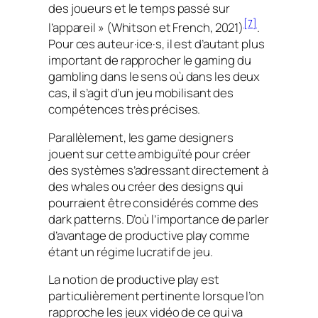
des joueurs et le temps passé sur
[7]
l’appareil » (Whitson et French, 2021)
.
Pour ces auteur·ice·s, il est d’autant plus
important de rapprocher le
gaming
du
gambling
dans le sens où dans les deux
cas, il s’agit d’un jeu mobilisant des
compétences très précises.
Parallèlement, les
game designers
jouent sur cette ambiguïté pour créer
des systèmes s’adressant directement à
des
whales
ou créer des
designs
qui
pourraient être considérés comme des
dark patterns.
D’où l’importance de parler
d’avantage de
productive play
comme
étant un régime lucratif de jeu.
La notion de
productive play
est
particulièrement pertinente lorsque l’on
rapproche les jeux vidéo de ce qui va