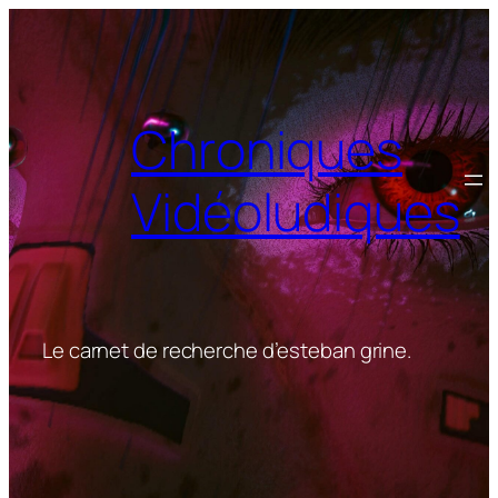
Aller
au
contenu
Chroniques
Vidéoludiques
Le carnet de recherche d’esteban grine.