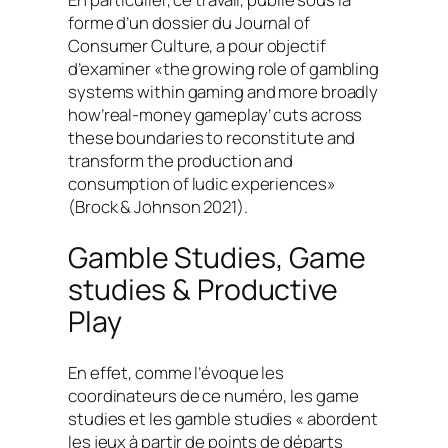
forme d’un dossier du
Journal of
Consumer Culture
, a pour objectif
d’examiner «
the growing role of gambling
systems within gaming and more broadly
how’real-money gameplay’ cuts across
these boundaries to reconstitute and
transform the production and
consumption of ludic experiences
»
(Brock & Johnson 2021).
Gamble Studies, Game
studies & Productive
Play
En effet, comme l’évoque les
coordinateurs de ce numéro, les
game
studies
et les
gamble studies
« abordent
les jeux à partir de points de départs