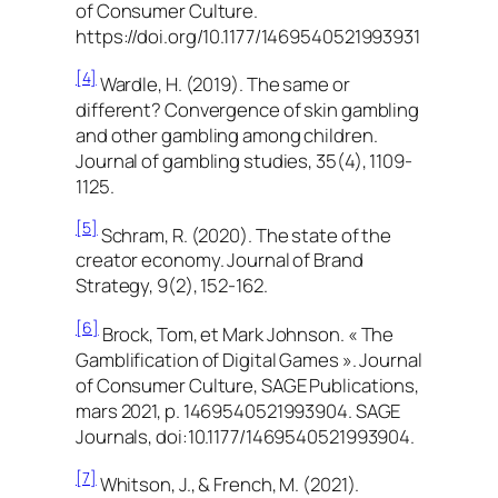
of Consumer Culture.
https://doi.org/10.1177/1469540521993931
[4]
Wardle, H. (2019). The same or
different? Convergence of skin gambling
and other gambling among children.
Journal of gambling studies, 35(4), 1109-
1125.
[5]
Schram, R. (2020). The state of the
creator economy. Journal of Brand
Strategy, 9(2), 152-162.
[6]
Brock, Tom, et Mark Johnson. « The
Gamblification of Digital Games ». Journal
of Consumer Culture, SAGE Publications,
mars 2021, p. 1469540521993904. SAGE
Journals, doi:10.1177/1469540521993904.
[7]
Whitson, J., & French, M. (2021).