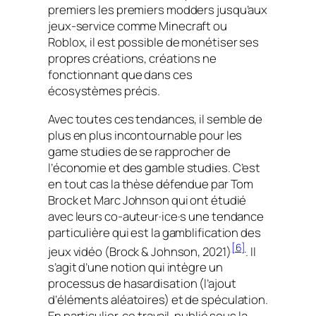
premiers les premiers
modders
jusqu’aux
jeux-service comme
Minecraft
ou
Roblox
, il est possible de monétiser ses
propres créations, créations ne
fonctionnant que dans ces
écosystèmes précis.
Avec toutes ces tendances, il semble de
plus en plus incontournable pour les
game studies
de se rapprocher de
l’économie et des
gamble studies.
C’est
en tout cas la thèse défendue par Tom
Brock et Marc Johnson qui ont étudié
avec leurs co-auteur·ice·s une tendance
particulière qui est la
gamblification
des
[6]
jeux vidéo (Brock & Johnson, 2021)
. Il
s’agit d’une notion qui intègre un
processus de
hasardisation
(l’ajout
d’éléments aléatoires) et de
spéculation
.
En particulier, ce travail, publié sous la