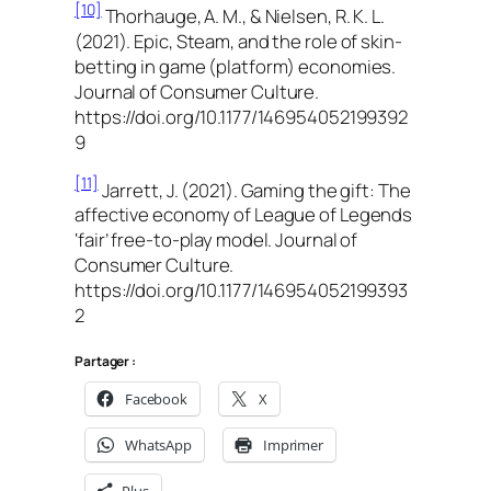
[10]
Thorhauge, A. M., & Nielsen, R. K. L.
(2021). Epic, Steam, and the role of skin-
betting in game (platform) economies.
Journal of Consumer Culture.
https://doi.org/10.1177/146954052199392
9
[11]
Jarrett, J. (2021). Gaming the gift: The
affective economy of League of Legends
‘fair’ free-to-play model. Journal of
Consumer Culture.
https://doi.org/10.1177/146954052199393
2
Partager :
Facebook
X
WhatsApp
Imprimer