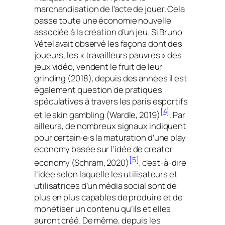
marchandisation de l’acte de jouer. Cela
passe toute une économie nouvelle
associée à la création d’un jeu. Si Bruno
Vétel avait observé les façons dont des
joueurs, les « travailleurs pauvres » des
jeux vidéo, vendent le fruit de leur
grinding
(2018), depuis des années il est
également question de pratiques
spéculatives à travers les paris esportifs
[4]
et le
skin gambling
(Wardle, 2019)
. Par
ailleurs, de nombreux signaux indiquent
pour certain·e·s la maturation d’une
play
economy
basée sur l’idée de
creator
[5]
economy
(Schram, 2020)
,
c’est-à-dire
l’idée selon laquelle les utilisateurs et
utilisatrices d’un média social sont de
plus en plus capables de produire et de
monétiser un contenu qu’ils et elles
auront créé. De même, depuis les