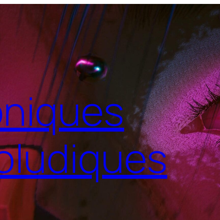
niques
oludiques