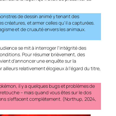
monstres de dessin animé y tenant des
es créatures, et armer celles qu’il a capturées.
lavagisme et de cruauté envers les animaux.
dience se mit à interroger l’intégrité des
 conditions. Pour résumer brièvement, des
do vient d’annoncer une enquête sur la
r ailleurs relativement élogieux à l’égard du titre,
 Pokémon, il y a quelques bugs et problèmes de
 retouche – mais quand vous êtes sur le dos
tions s’effacent complètement. (Northup, 2024,