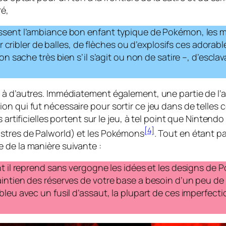
ré,
issent l’ambiance bon enfant typique de Pokémon, les 
ur cribler de balles, de flèches ou d’explosifs ces adorabl
’on sache très bien s’il s’agit ou non de satire –, d’esc
à d’autres. Immédiatement également, une partie de l’au
on qui fut nécessaire pour sortir ce jeu dans de telles
s artificielles portent sur le jeu, à tel point que Ninten
[4]
nstres de
Palworld
) et les Pokémons
. Tout en étant pa
 de la manière suivante :
nt il reprend sans vergogne les idées et les designs de
aintien des réserves de votre base a besoin d’un peu de
bleu avec un fusil d’assaut, la plupart de ces imperfec