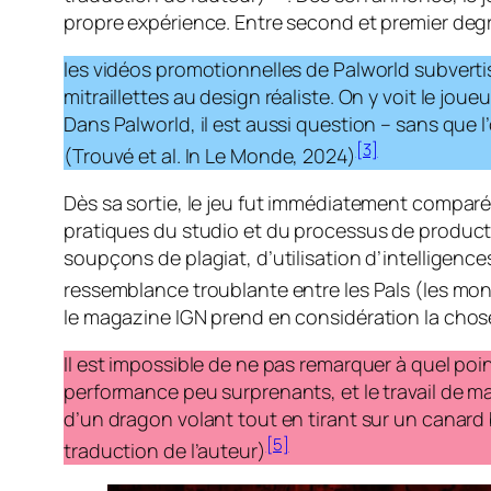
propre expérience. Entre second et premier deg
les vidéos promotionnelles de Palworld subvert
mitraillettes au design réaliste. On y voit le joue
Dans Palworld, il est aussi question – sans que l
[3]
(Trouvé
et al
.
In
Le Monde, 2024)
Dès sa sortie, le jeu fut immédiatement comparé 
pratiques du studio et du processus de producti
soupçons de plagiat, d’utilisation d’intelligence
ressemblance troublante entre les Pals (les mo
le magazine IGN prend en considération la chose
Il est impossible de ne pas remarquer à quel poi
performance peu surprenants, et le travail de m
d’un dragon volant tout en tirant sur un canard 
[5]
traduction de l’auteur)