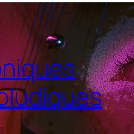
niques
oludiques