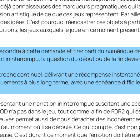
 déjà connaisseuses des marqueurs pragmatiques qui leu
nsion artistique de ce que ces jeux représentent. Par ail
es idées. C’est pourquoi réencastrer ces objets à partir
tuitions, les jeux auxquels je joue en ce moment prése
ndre à cette demande et tirer parti du numérique dev
t ininterrompu, la question du début ou de la fin devien
accroche continuel, délivrant une récompense instantané
ouements à plus long terme, avec une échéance difficil
résentant une narration ininterrompue suscitant une a
ACOD n’a pas
dans
le jeu, tout comme la fin de RDR2 qui e
euves permet aussi de nous détacher des incohérences 
 qu’au moment où il se déroule. Ce qui compte, c’est non
ueuse. C’est durant ce moment que l’émotion doit être s