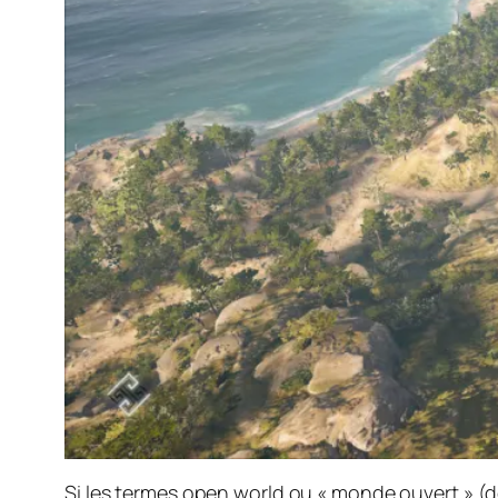
Si les termes
open world
ou « monde ouvert » (d