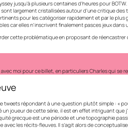
yssey
jusqu’à plusieurs centaines d’heures pour BOTW. D
 sont largement cristallisées autour d’une critique de
ertinents pour les catégoriser rapidement et par le plus
es car elles n’inscrivent finalement pasces jeux dans une
aborder cette problématique en proposant de réencastrer
vec moi pour ce billet, en particuliers Charles qui se r
euve
 de tweets répondant à une question plutôt simple : « p
 un joueur de cette série, il est en effet intriguant que j
iquité grecque est une période et une topographie passio
e avec les récits-fleuves. Il s’agit alors de conceptuali