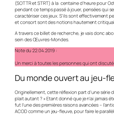
(SOTTR et STRT) à la centaine d’heure pour
Od
pendant ce temps passé à jouer, pensées qui se
caractériser ces jeux. S’ils sont effectivement p
et consort sont des notions hautement critiquabl
A travers ce billet de recherche, je vais donc 
sein des Œuvres-Mondes.
Note du 22.04.2019 :
Un merci à toutes les personnes qui ont discuté a
Du monde ouvert au jeu-fl
Originellement, cette réflexion part d’une série
plait autant ? » Etant donné que je n’ai jamais été
fut l’une des premières raisons avancées – l’ant
ACOD comme un jeu-fleuve, pour faire le parallèl