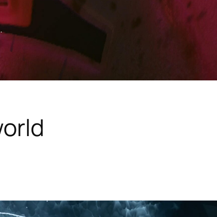
.
orld