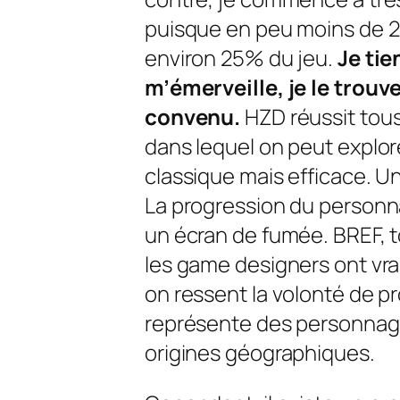
puisque en peu moins de 20
environ 25% du jeu.
Je tie
m’émerveille, je le trou
convenu.
HZD réussit tous
dans lequel on peut explore
classique mais efficace. U
La progression du person
un écran de fumée. BREF, t
les
game designers
ont vr
on ressent la volonté de pro
représente des personnages
origines géographiques.