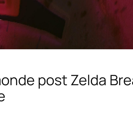
.
monde post Zelda Bre
e