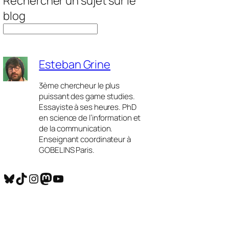
Rechercher un sujet sur le
blog
Esteban Grine
3ème chercheur le plus
puissant des game studies.
Essayiste à ses heures. PhD
en science de l’information et
de la communication.
Enseignant coordinateur à
GOBELINS Paris.
Bluesky
TikTok
Instagram
Mastodon
YouTube