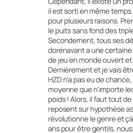
Cependant, il existe un p
il est sorti en même temps
pour plusieurs raisons. P
le puits sans fond des tri
Secondement, tous ses déf
dorénavant a une certain
de jeu en monde ouvert et 
Dernièrement et je vais être c
HZD n’a pas eu de chance,
moyenne que n’importe lequ
poids ! Alors, il faut tou
reposent sur hypothèse ass
révolutionne le genre et ç
ans pour être gentils, nous 