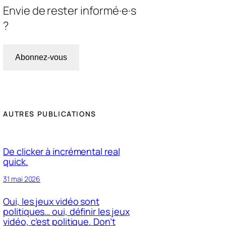
Envie de rester informé·e·s
?
Abonnez-vous
AUTRES PUBLICATIONS
De clicker à incrémental real
quick.
31 mai 2026
Oui, les jeux vidéo sont
politiques… oui, définir les jeux
vidéo, c’est politique. Don’t