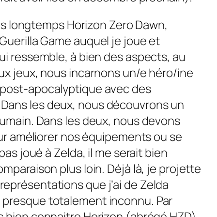
très longtemps
Horizon Zero Dawn
,
Guerilla Game auquel je joue et
ui ressemble, à bien des aspects, au
ux jeux, nous incarnons un/e héro/ine
 post-apocalyptique avec des
Dans les deux, nous découvrons un
humain. Dans les deux, nous devons
pour améliorer nos équipements ou se
 pas joué à
Zelda
, il me serait bien
mparaison plus loin. Déjà là, je projette
eprésentations que j’ai de
Zelda
 presque totalement inconnu. Par
s bien connaitre
Horizon
(abrégé HZD)