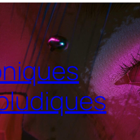
niques
oludiques