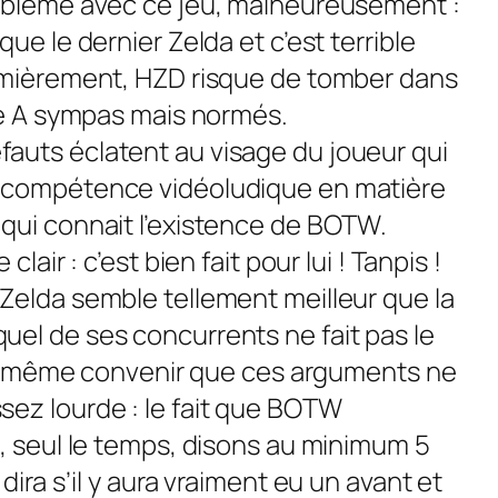
roblème avec ce jeu, malheureusement :
 que le dernier
Zelda
et c’est terrible
remièrement, HZD risque de tomber dans
ple A sympas mais normés.
auts éclatent au visage du joueur qui
e compétence vidéoludique en matière
qui connait l’existence de BOTW.
lair : c’est bien fait pour lui ! Tanpis !
Zelda
semble tellement meilleur que la
el de ses concurrents ne fait pas le
t de même convenir que ces arguments ne
ez lourde : le fait que BOTW
à, seul le temps, disons au minimum 5
dira s’il y aura vraiment eu un avant et