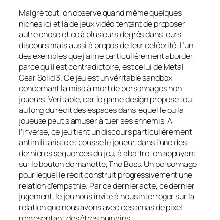
Malgré tout, on observe quand même quelques
niches ici et là de jeux vidéo tentant de proposer
autre chose et ce à plusieurs degrés dans leurs
discours mais aussi à propos de leur célébrité. L’un
des exemples que j’aime particulièrement aborder,
parce qu’il est contradictoire, est celui de
Metal
Gear Solid 3
. Ce jeu est un véritable
sandbox
concernant la mise à mort de personnages non
joueurs. Véritable, car le
game design
propose tout
au long du récit des espaces dans lequel le ou la
joueuse peut s’amuser à tuer ses ennemis. A
l’inverse, ce jeu tient un discours particulièrement
antimilitariste et pousse le joueur, dans l’une des
dernières séquences du jeu, à abattre, en appuyant
sur le bouton de manette, The Boss. Un personnage
pour lequel le récit construit progressivement une
relation d’empathie. Par ce dernier acte, ce dernier
jugement, le jeu nous invite à nous interroger sur la
relation que nous avons avec ces amas de pixel
représentant des êtres humains.