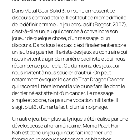
Dans
Metal Gear Solid 3,
on sent, on ressent ce
discours contradictoire. Il est tout de même difficile
de le définir comme un jeu persuasif (Bogost, 2007),
c’est-à-dire un jeu qui cherche à convaincre son
joueur de quelque chose, d’un message, d’un
discours. Dans tous les cas, c’est finalement encore
un jeu très guerrier. Il existe des jeux au contraire qui
nous invitent à agir de manière pacifiste et qui nous
récompense pour cela. Ou du moins, des jeux qui
nous invitent à nous soucier d’autrui. On peut
notamment évoquer le cas de
That Dragon Cancer
qui raconte littéralement la vie d’une famille dont le
dernier né est atteint d’un cancer. Le message,
simple et sobre, n’a pas une vocation militante. Il
s’agit plutôt d’un artefact, d’un témoignage.
Un autre jeu, bien plus satyrique a été réalisé par une
développeuse afro-américaine, Momo Pixel.
Hair
Nah
est donc un jeu qui nous fait incarner une
femme noire repoussant des mains blanches