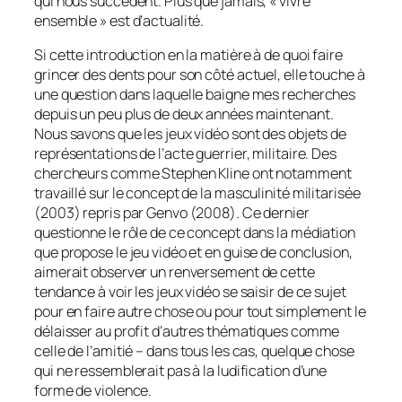
qui nous succèdent. Plus que jamais, « vivre
ensemble » est d’actualité.
Si cette introduction en la matière à de quoi faire
grincer des dents pour son côté actuel, elle touche à
une question dans laquelle baigne mes recherches
depuis un peu plus de deux années maintenant.
Nous savons que les jeux vidéo sont des objets de
représentations de l’acte guerrier, militaire. Des
chercheurs comme Stephen Kline ont notamment
travaillé sur le concept de la masculinité militarisée
(2003) repris par Genvo (2008). Ce dernier
questionne le rôle de ce concept dans la médiation
que propose le jeu vidéo et en guise de conclusion,
aimerait observer un renversement de cette
tendance à voir les jeux vidéo se saisir de ce sujet
pour en faire autre chose ou pour tout simplement le
délaisser au profit d’autres thématiques comme
celle de l’amitié – dans tous les cas, quelque chose
qui ne ressemblerait pas à la ludification d’une
forme de violence.