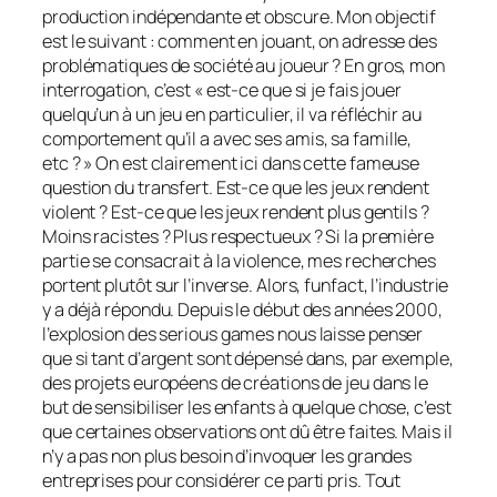
production indépendante et obscure. Mon objectif
est le suivant : comment en jouant, on adresse des
problématiques de société au joueur ? En gros, mon
interrogation, c’est « est-ce que si je fais jouer
quelqu’un à un jeu en particulier, il va réfléchir au
comportement qu’il a avec ses amis, sa famille,
etc ? » On est clairement ici dans cette fameuse
question du transfert. Est-ce que les jeux rendent
violent ? Est-ce que les jeux rendent plus gentils ?
Moins racistes ? Plus respectueux ? Si la première
partie se consacrait à la violence, mes recherches
portent plutôt sur l’inverse. Alors,
funfact
, l’industrie
y a déjà répondu. Depuis le début des années 2000,
l’explosion des
serious games
nous laisse penser
que si tant d’argent sont dépensé dans, par exemple,
des projets européens de créations de jeu dans le
but de sensibiliser les enfants à quelque chose, c’est
que certaines observations ont dû être faites. Mais il
n’y a pas non plus besoin d’invoquer les grandes
entreprises pour considérer ce parti pris. Tout