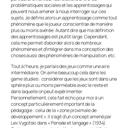
problématiques sociales et les apprentissages qui
peuvent nous amener à nous interroger sur ces
sujets. Je définis alors un apprentissage comme tout
phénomène que le joueur conscientise de manière
plus ou moins avérée. Autant dire que ma définition
des apprentissages est plutôt large. Cependant,
cela me permet d’aborder alors de nombreux
phénomènes et d’intégrer dans ma conception des
choses aussi des phénomènes de manipulation, etc.
Tout à l’heure, je parlais des jeux comme une aire
intermédiaire. On aime beaucoup cela dans les
game studies
: considérer que les jeux sont dans une
sphère plus ou moins perméable avec le reste et
dans laquelle on peut expérimenter.
Personnellement, cela fait écho pour moi à un
concept particulièrement important de la
pédagogie : celui de la « zone proximale de
développement ». Il s’agit d’un concept amené par
Lev Vygotski dans « Pensée et langage » (1934).