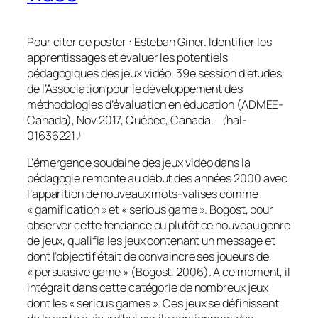
Pour citer ce poster : Esteban Giner. Identifier les
apprentissages et évaluer les potentiels
pédagogiques des jeux vidéo. 39e session d’études
de l’Association pour le développement des
méthodologies d’évaluation en éducation (ADMEE-
Canada), Nov 2017, Québec, Canada. 〈hal-
01636221〉
L’émergence soudaine des jeux vidéo dans la
pédagogie remonte au début des années 2000 avec
l’apparition de nouveaux mots-valises comme
«
gamification
» et «
serious game
». Bogost, pour
observer cette tendance ou plutôt ce nouveau genre
de jeux, qualifia les jeux contenant un message et
dont l’objectif était de convaincre ses joueurs de
«
persuasive game
» (Bogost, 2006). A ce moment, il
intégrait dans cette catégorie de nombreux jeux
dont les «
serious games
». Ces jeux se définissent