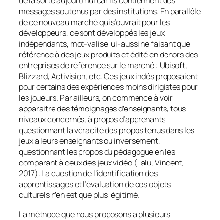
de la sorte aujourd’hui car ils contiennent des
messages soutenus par des institutions. En parallèle
de ce nouveau marché qui s’ouvrait pour les
développeurs, ce sont développés les jeux
indépendants, mot-valise lui-aussi ne faisant que
référence à des jeux produits et édité en dehors des
entreprises de référence sur le marché : Ubisoft,
Blizzard, Activision, etc. Ces jeux indés proposaient
pour certains des expériences moins dirigistes pour
les joueurs. Par ailleurs, on commence à voir
apparaitre des témoignages d’enseignants, tous
niveaux concernés, à propos d’apprenants
questionnant la véracité des propos tenus dans les
jeux à leurs enseignants ou inversement,
questionnant les propos du pédagogue en les
comparant à ceux des jeux vidéo (Lalu, Vincent,
2017). La question de l’identification des
apprentissages et l’évaluation de ces objets
culturels n’en est que plus légitimé.
La méthode que nous proposons a plusieurs