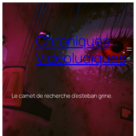
Aller
au
contenu
Chroniques
Vidéoludiques
Le carnet de recherche d’esteban grine.