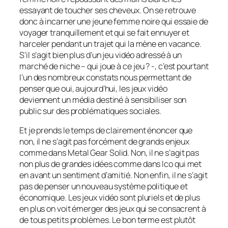
essayant de toucher ses cheveux. On se retrouve
donc à incarner une jeune femme noire qui essaie de
voyager tranquillement et qui se fait ennuyer et
harceler pendant un trajet qui la mène en vacance.
S’il s’agit bien plus d’un jeu vidéo adressé à un
marché de niche – qui joue à ce jeu ? -, c’est pourtant
l’un des nombreux constats nous permettant de
penser que oui, aujourd’hui, les jeux vidéo
deviennent un média destiné à sensibiliser son
public sur des problématiques sociales.
Et je prends le temps de clairement énoncer que
non, il ne s’agit pas forcément de grands enjeux
comme dans
Metal Gear Solid.
Non, il ne s’agit pas
non plus de grandes idées comme dans
Ico
qui met
en avant un sentiment d’amitié. Non enfin, il ne s’agit
pas de penser un nouveau système politique et
économique. Les jeux vidéo sont pluriels et de plus
en plus on voit émerger des jeux qui se consacrent à
de tous petits problèmes. Le bon terme est plutôt