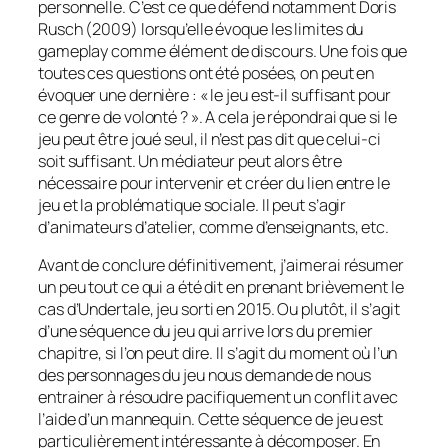
personnelle. C’est ce que défend notamment Doris
Rusch (2009) lorsqu’elle évoque les limites du
gameplay
comme élément de discours. Une fois que
toutes ces questions ont été posées, on peut en
évoquer une dernière : « le jeu est-il suffisant pour
ce genre de volonté ? ». A cela je répondrai que si le
jeu peut être joué seul, il n’est pas dit que celui-ci
soit suffisant. Un médiateur peut alors être
nécessaire pour intervenir et créer du lien entre le
jeu et la problématique sociale. Il peut s’agir
d’animateurs d’atelier, comme d’enseignants, etc.
Avant de conclure définitivement, j’aimerai résumer
un peu tout ce qui a été dit en prenant brièvement le
cas d’
Undertale,
jeu sorti en 2015. Ou plutôt, il s’agit
d’une séquence du jeu qui arrive lors du premier
chapitre, si l’on peut dire. Il s’agit du moment où l’un
des personnages du jeu nous demande de nous
entrainer à résoudre pacifiquement un conflit avec
l’aide d’un mannequin. Cette séquence de jeu est
particulièrement intéressante à décomposer. En