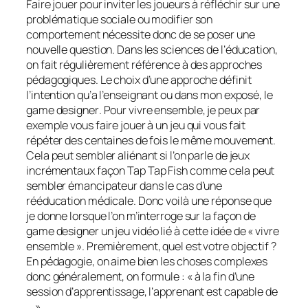
Faire jouer pour inviter les joueurs à réfléchir sur une
problématique sociale ou modifier son
comportement nécessite donc de se poser une
nouvelle question. Dans les sciences de l’éducation,
on fait régulièrement référence à des approches
pédagogiques. Le choix d’une approche définit
l’intention qu’a l’enseignant ou dans mon exposé, le
game designer
. Pour vivre ensemble, je peux par
exemple vous faire jouer à un jeu qui vous fait
répéter des centaines de fois le même mouvement.
Cela peut sembler aliénant si l’on parle de jeux
incrémentaux façon
Tap Tap Fish
comme cela peut
sembler émancipateur dans le cas d’une
rééducation médicale. Donc voilà une réponse que
je donne lorsque l’on m’interroge sur la façon de
game designer
un jeu vidéo lié à cette idée de « vivre
ensemble ». Premièrement, quel est votre objectif ?
En pédagogie, on aime bien les choses complexes
donc généralement, on formule : « à la fin d’une
session d’apprentissage, l’apprenant est capable de
… ».