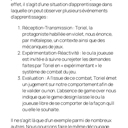
effet, il s’agit d’une situation d’apprentissage dans
laquelle on peut observer plusieurs événements
d’apprentissages :
Réception-Transmission : Toriel, la
protagoniste habillée en violet, nous énonce,
par métalepse, un contexte ainsi que des
mécaniques de jeux.
Expérimentation-Réactivité : le ou la joueuse
est invité·e à suivre ou rejeter les demandes
faites par Toriel en « expérimentant » le
système de combat du jeu.
Evaluation : A l’issue de ce combat, Toriel émet
un jugement sur notre comportement afin de
le valider ou non. L’absence de
game over
nous
indique que le
game design
laisse le ou la
joueuse libre de se comporter de la façon qu’il
ou elle le souhaite.
Il ne s’agit là que d’un exemple parmi de nombreux
autres. Nous pourrions faire le même découpage