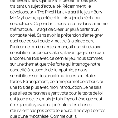
terme de «
newsgame
» afin de définir des jeux
traitant un sujet d’actualité. Récemment, le
développeur « The Pixel Hunt » a sorti le jeu « Bury
Me My Love », appelé cette fois « jeu du réel » par
ses auteurs. Cependant, nous restons dans la même
thématique. Il s’agit de créer un jeu à partir d’un
contexte réel. Sans avoir la prétention d’enseigner
quoi que ce soit ou de « mettre à la place de »,
l’auteur de ce dernier jeu énonçait que si cela avait
sensibilisé les joueurs, alors, il avait gagné son pari.
Encore une fois avec ce dernier jeu, nous sommes
sur une thématique très forte qui interroge notre
capacité à ressentir de l’empathie, à nous
sensibiliser sur des problématiques sociétales
fortes. Etrangement, cela me permet de reboucler
une fois de plus avec mon introduction. Je ne sais
pas si les personnes ayant voté pour le texte de loi
ont joué à ce jeu, mais je fais l’hypothèse que peut-
être que s’ils y avaient joué, alors les choses
n’auraient pas pris cette tournure. Il ne s’agit certes
que d’une hypothèse. Comme outils