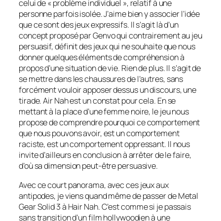
celui de « problème individuel », relatif à une
personne parfois isolée. J’aime bien y associer l’idée
que ce sont des jeux expressifs. Il s’agit là d’un
concept proposé par Genvo qui contrairement au jeu
persuasif, définit des jeux qui ne souhaite que nous
donner quelques éléments de compréhension à
propos d’une situation de vie. Rien de plus. Il s’agit de
se mettre dans les chaussures de l’autres, sans
forcément vouloir apposer dessus un discours, une
tirade.
Air Nah
est un constat pour cela. En se
mettant à la place d’une femme noire, le jeu nous
propose de comprendre pourquoi ce comportement
que nous pouvons avoir, est un comportement
raciste, est un comportement oppressant. Il nous
invite d’ailleurs en conclusion à arrêter de le faire,
d’où sa dimension peut-être persuasive.
Avec ce court panorama, avec ces jeux aux
antipodes, je viens quand même de passer de
Metal
Gear Solid 3
à
Hair Nah
. C’est comme si je passais
sans transition d’un film hollywoodien à une