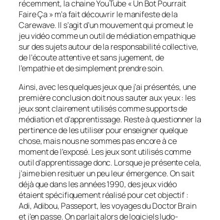
récemment, la chaine YouTube « Un Bot Pourrait
Faire Ça » m’a fait découvrir le manifeste de la
Carewave.
Il s’agit d’un mouvement qui promeut le
jeu vidéo comme un outil de médiation empathique
sur des sujets autour de la responsabilité collective,
de l’écoute attentive et sans jugement, de
l’empathie et de simplement prendre soin.
Ainsi, avec les quelques jeux que j’ai présentés, une
première conclusion doit nous sauter aux yeux : les
jeux sont clairement utilisés comme supports de
médiation et d’apprentissage. Reste à questionner la
pertinence de les utiliser pour enseigner quelque
chose, mais nous ne sommes pas encore à ce
moment de l’exposé. Les jeux sont utilisés comme
outil d’apprentissage donc. Lorsque je présente cela,
j’aime bien resituer un peu leur émergence. On sait
déjà que dans les années 1990, des jeux vidéo
étaient spécifiquement réalisé pour cet objectif :
Adi, Adibou, Passeport, les voyages du Doctor Brain
et j’en passe. On parlait alors de logiciels ludo-