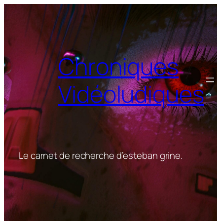
Aller
au
contenu
Chroniques
Vidéoludiques
Le carnet de recherche d’esteban grine.