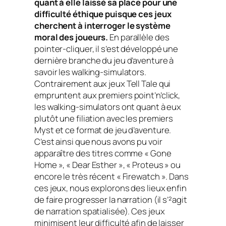
quant à elle laissé sa place pour une
difficulté éthique puisque ces jeux
cherchent à interroger le système
moral des joueurs.
En parallèle des
pointer-cliquer, il s’est développé une
dernière branche du jeu d’aventure à
savoir les walking-simulators.
Contrairement aux jeux Tell Tale qui
empruntent aux premiers point’n’click,
les walking-simulators ont quant à eux
plutôt une filiation avec les premiers
Myst et ce format de jeu d’aventure.
C’est ainsi que nous avons pu voir
apparaître des titres comme « Gone
Home », « Dear Esther », « Proteus » ou
encore le très récent « Firewatch ». Dans
ces jeux, nous explorons des lieux enfin
de faire progresser la narration (il s’²agit
de narration spatialisée). Ces jeux
minimisent leur difficulté afin de laisser