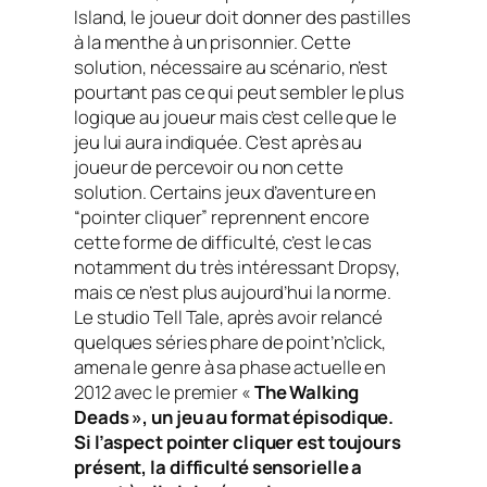
Island, le joueur doit donner des pastilles
à la menthe à un prisonnier. Cette
solution, nécessaire au scénario, n’est
pourtant pas ce qui peut sembler le plus
logique au joueur mais c’est celle que le
jeu lui aura indiquée. C’est après au
joueur de percevoir ou non cette
solution. Certains jeux d’aventure en
“pointer cliquer” reprennent encore
cette forme de difficulté, c’est le cas
notamment du très intéressant Dropsy,
mais ce n’est plus aujourd’hui la norme.
Le studio Tell Tale, après avoir relancé
quelques séries phare de point’n’click,
amena le genre à sa phase actuelle en
2012 avec le premier «
The Walking
Deads », un jeu au format épisodique.
Si l’aspect pointer cliquer est toujours
présent, la difficulté sensorielle a