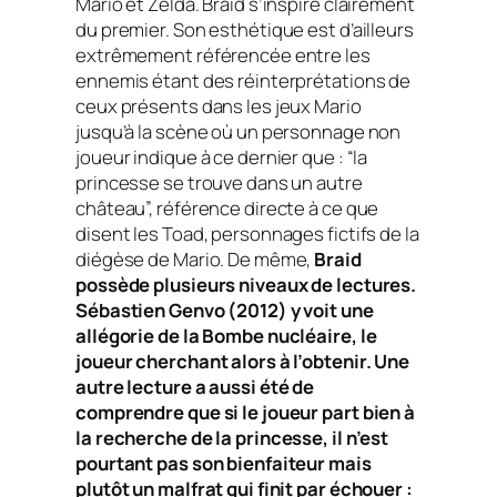
Mario et Zelda. Braid s’inspire clairement
du premier. Son esthétique est d’ailleurs
extrêmement référencée entre les
ennemis étant des réinterprétations de
ceux présents dans les jeux Mario
jusqu’à la scène où un personnage non
joueur indique à ce dernier que : “la
princesse se trouve dans un autre
château”, référence directe à ce que
disent les Toad, personnages fictifs de la
diégèse de Mario. De même,
Braid
possède plusieurs niveaux de lectures.
Sébastien Genvo (2012) y voit une
allégorie de la Bombe nucléaire, le
joueur cherchant alors à l’obtenir. Une
autre lecture a aussi été de
comprendre que si le joueur part bien à
la recherche de la princesse, il n’est
pourtant pas son bienfaiteur mais
plutôt un malfrat qui finit par échouer :