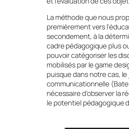
et l’évaluation de ces objet
La méthode que nous propo
premièrement vers l’éducat
secondement, à la détermi
cadre pédagogique plus ou m
pouvoir catégoriser les d
mobilisés par le
game desi
puisque dans notre cas, l
communicationnelle (Bateson
nécessaire d’observer la ré
le potentiel pédagogique d