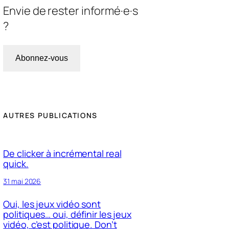
Envie de rester informé·e·s
?
Abonnez-vous
AUTRES PUBLICATIONS
De clicker à incrémental real
quick.
31 mai 2026
Oui, les jeux vidéo sont
politiques… oui, définir les jeux
vidéo, c’est politique. Don’t