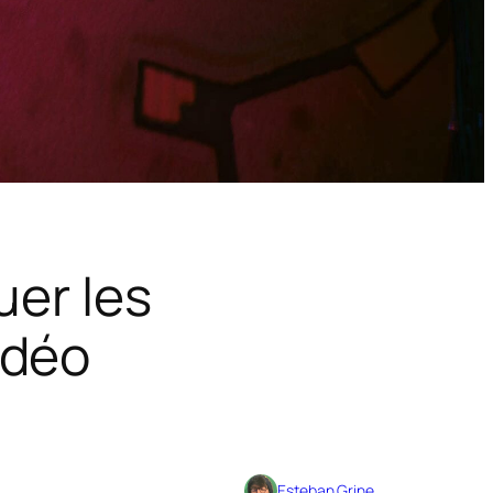
uer les
idéo
Esteban Grine