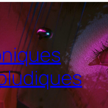
niques
oludiques