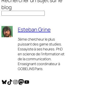
Rechercher un sujet sur le
blog
Esteban Grine
3ème chercheur le plus
puissant des game studies.
Essayiste à ses heures. PhD
en science de l’information et
de la communication.
Enseignant coordinateur à
GOBELINS Paris.
Bluesky
TikTok
Instagram
Mastodon
YouTube