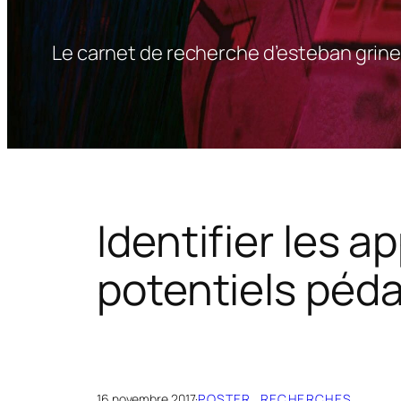
Le carnet de recherche d’esteban grine
Identifier les a
potentiels péd
16 novembre 2017
·
POSTER
, 
RECHERCHES