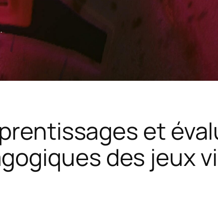
.
pprentissages et éval
agogiques des jeux v