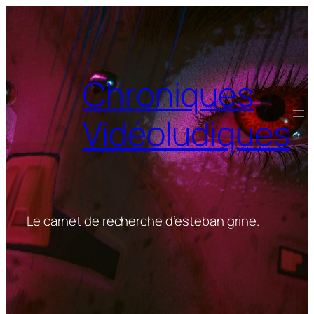
Aller
au
contenu
Chroniques
Vidéoludiques
Le carnet de recherche d’esteban grine.