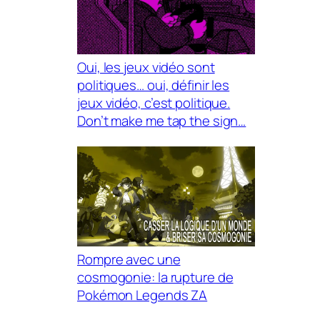
Oui, les jeux vidéo sont
politiques… oui, définir les
jeux vidéo, c’est politique.
Don’t make me tap the sign…
Rompre avec une
cosmogonie: la rupture de
Pokémon Legends ZA