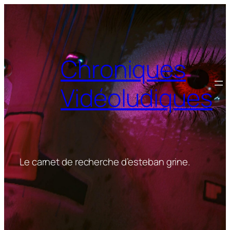
Aller
au
contenu
Chroniques
Vidéoludiques
Le carnet de recherche d’esteban grine.