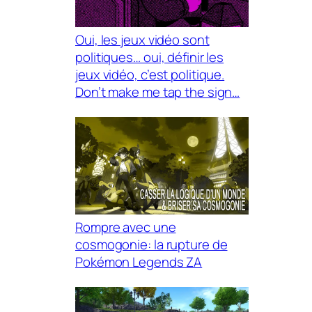
Oui, les jeux vidéo sont
politiques… oui, définir les
jeux vidéo, c’est politique.
Don’t make me tap the sign…
Rompre avec une
cosmogonie: la rupture de
Pokémon Legends ZA