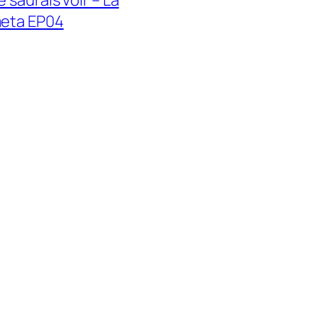
e saurais voir – La
eta EP04