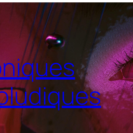
niques
oludiques