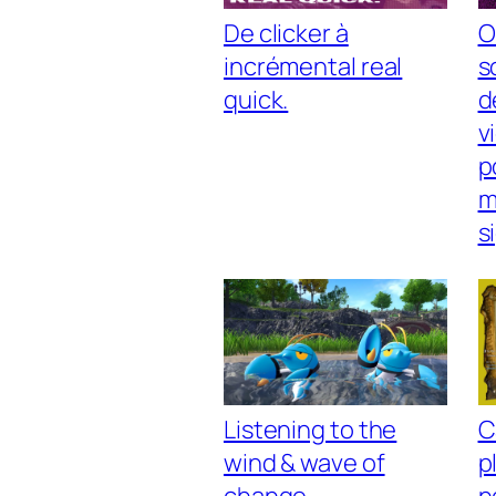
De clicker à
O
incrémental real
s
quick.
d
v
p
m
s
Listening to the
C
wind & wave of
p