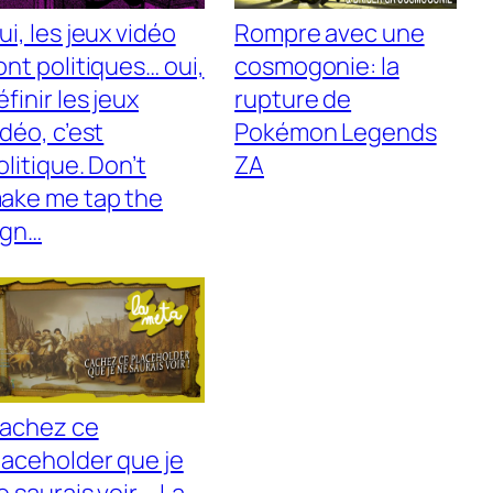
ui, les jeux vidéo
Rompre avec une
ont politiques… oui,
cosmogonie: la
éfinir les jeux
rupture de
idéo, c’est
Pokémon Legends
olitique. Don’t
ZA
ake me tap the
ign…
achez ce
laceholder que je