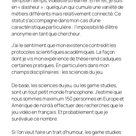
temps en temps, vidéaste streamer. En effet, je suis
en « slasheur » : quelqu’un qui cumule une variété de
métiers différents mais relativement connecté. Ce
statut s’accompagne dans mon cas d’une
caractéristique particulière : l’impossibilité d’être
anonyme en tant que chercheur.
J’ai le sentiment que mon existence contredit les
protocoles scientifiques académiques. La façon
dont je vis mon expérience de thèse rend caduques
certaines pratiques. En particuliers dans mon
champs disciplinaires : les sciences du jeu.
De base, les sciences du jeu, ou les game studies,
sont un tout petit monde francophone. J’estime que
nous sommes maximum 150 personnes en Europe et
Amérique de nord à effectuer des recherches que le
jeu vidéo en français. Et probablement que je
surévalue ce nombre.
Si l’on veut faire un trait d’humour, les game studies