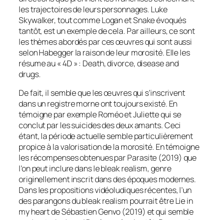
les trajectoires de leurs personnages. Luke
Skywalker, tout comme Logan et Snake évoqués
tantôt, est un exemple de cela. Par ailleurs, ce sont
les thèmes abordés par ces œuvres qui sont aussi
selon Habegger la raison de leur morosité. Elle les
résume au « 4D » :
Death, divorce, disease and
drugs.
De fait, il semble que les œuvres qui s’inscrivent
dans un registre morne ont toujours existé. En
témoigne par exemple
Roméo et Juliette
qui se
conclut par les suicides des deux amants. Ceci
étant, la période actuelle semble particulièrement
propice à la valorisation de la morosité. En témoigne
les récompenses obtenues par
Parasite
(2019) que
l’on peut inclure dans le
bleak realism
, genre
originellement inscrit dans des époques modernes.
Dans les propositions vidéoludiques récentes, l’un
des parangons du
bleak realism
pourrait être
Lie in
my heart
de Sébastien Genvo (2019) et qui semble