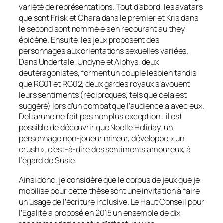
variété de représentations. Tout d’abord, les avatars
que sont Frisk et Chara dans le premier et Kris dans
le second sont nommé·e·s en recourant au they
épicène. Ensuite, les jeux proposent des
personnages aux orientations sexuelles variées.
Dans Undertale, Undyne et Alphys, deux
deutéragonistes, forment un couple lesbien tandis
que RG01 et RG02, deux gardes royaux s’avouent
leurs sentiments (réciproques, tels que cela est
suggéré) lors d’un combat que l’audience a avec eux.
Deltarune ne fait pas non plus exception : il est
possible de découvrir que Noelle Holiday, un
personnage non-joueur mineur, développe « un
crush », c’est-à-dire des sentiments amoureux, à
l’égard de Susie.
Ainsi donc, je considère que le corpus de jeux que je
mobilise pour cette thèse sont une invitation à faire
un usage de l’écriture inclusive. Le Haut Conseil pour
l’Egalité a proposé en 2015 un ensemble de dix