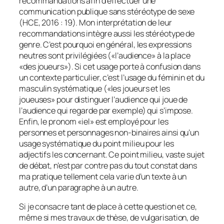
recommandations afin d’effectuer une
communication publique sans stéréotype de sexe
(HCE, 2016 : 19). Mon interprétation de leur
recommandations intègre aussi les stéréotype de
genre. C’est pourquoi en général, les expressions
neutres sont privilégiées («l’audience» à la place
«des joueurs»). Si cet usage porte à confusion dans
un contexte particulier, c’est l’usage du féminin et du
masculin systématique («les joueurs et les
joueuses» pour distinguer l’audience qui joue de
l’audience qui regarde par exemple) qui s’impose.
Enfin, le pronom «iel» est employé pour les
personnes et personnages non-binaires ainsi qu’un
usage systématique du point milieu pour les
adjectifs les concernant. Ce point milieu, vaste sujet
de débat, n’est par contre pas du tout constat dans
ma pratique tellement cela varie d’un texte à un
autre, d’un paragraphe à un autre.
Si je consacre tant de place à cette question et ce,
même si mes travaux de thèse, de vulgarisation, de