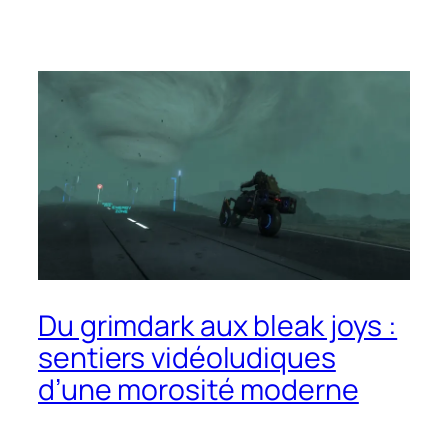
Du grimdark aux bleak joys :
sentiers vidéoludiques
d’une morosité moderne