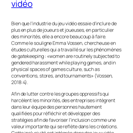
vidéo
Bien que l’industrie du jeu vidéo essaie d’inclure de
plus en plus de joueurs et joueuses, en particulier
des minorités, elle a encore beaucoup à faire.
Comme le souligne Emma Vossen, chercheuse en
études culturelles qui a travaillé sur les phénomènes
de
gatekeeping
: «women are routinely subjected to
gendered harassment while playing games, and in
physical spaces of games culture, such as
conventions, stores, and tournaments» (Vossen,
2018:4).
Afin de lutter contre les groupes oppressifs qui
harcèlent les minorités, des entreprises intègrent
dans leur équipe des personnes hautement
qualifiées pour réfléchir et développer des
stratégies afin de favoriser l’inclusion comme une
valeur importante qui se reflète dans les créations.
Cette inclusivité est intégrée dans des jeux vidéo