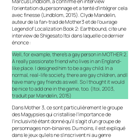
Marcus Lindblom, a confirmé en interview
l’orientation du personnage et a tenté d’intégrer cela
avec finesse (Lindblom, 2015). Clyde Mandelin,
auteur de la fan-trad de Mother3 et de l’ouvrage
Legend of Localization Book 2: Earthbound
, cite une
interview de Shigesato Itoi dans laquelle ce dernier
énonce :
Well, for example, there’s a gay person in MOTHER 2.
A really passionate friend who lives in an England-
like place. I designed him to be a gay child. In a
normal, real-life society, there are gay children, and I
have many gay friends as well. So I thought it would
be nice to add one in the game, too. (Itoi, 2003,
traduit par Mandelin, 2015)
Dans Mother 3, ce sont particulièrement le groupe
des Magypsies qui cristallise l’importance de
l’inclusivité étant donné qu’il s’agit d’un groupe de
personnages non-binaires. Du moins, il est expliqué
dans le jeux qu’iels ne s’inscrivent ni au genre