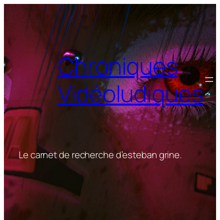
Aller
au
contenu
Chroniques
Vidéoludiques
Le carnet de recherche d’esteban grine.