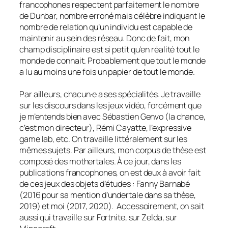
francophones respectent parfaitement le nombre
de Dunbar, nombre erroné mais célèbre indiquant le
nombre de relation qu’un individu est capable de
maintenir au sein des réseau. Donc de fait, mon
champ disciplinaire est si petit qu’en réalité tout le
monde de connait. Probablement que tout le monde
a lu au moins une fois un papier de tout le monde.
Par ailleurs, chacun·e a ses spécialités. Je travaille
sur les discours dans les jeux vidéo, forcément que
je m’entends bien avec Sébastien Genvo (la chance,
c’est mon directeur), Rémi Cayatte, l’expressive
game lab, etc. On travaille littéralement sur les
mêmes sujets. Par ailleurs, mon corpus de thèse est
composé des mothertales. À ce jour, dans les
publications francophones, on est deux à avoir fait
de ces jeux des objets d’études : Fanny Barnabé
(2016 pour sa mention d’undertale dans sa thèse,
2019) et moi (2017, 2020). Accessoirement, on sait
aussi qui travaille sur Fortnite, sur Zelda, sur