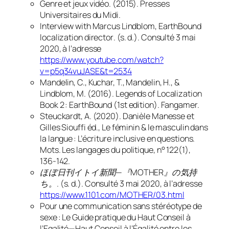
Genre et jeux vidéo
. (2015). Presses
Universitaires du Midi.
Interview with Marcus Lindblom, EarthBound
localization director
. (s. d.). Consulté 3 mai
2020, à l’adresse
https://www.youtube.com/watch?
v=p5q34vuJASE&t=2534
Mandelin, C., Kuchar, T., Mandelin, H., &
Lindblom, M. (2016).
Legends of Localization
Book 2 : EarthBound
(1st edition). Fangamer.
Steuckardt, A. (2020). Danièle Manesse et
Gilles Siouffi éd., Le féminin & le masculin dans
la langue : L’écriture inclusive en questions.
Mots. Les langages du politique
,
n° 122
(1),
136‑142.
ほぼ日刊イトイ新聞—『MOTHER』の気持
ち。
. (s. d.). Consulté 3 mai 2020, à l’adresse
https://www.1101.com/MOTHER/03.html
Pour une communication sans stéréotype de
sexe : Le Guide pratique du Haut Conseil à
l’Egalité—Haut Conseil à l’Égalité entre les