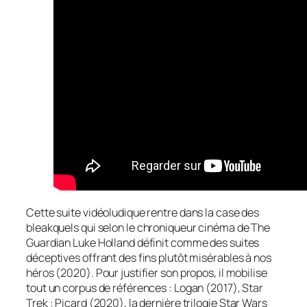
Cette suite vidéoludique rentre dans la case des
bleakquels
qui selon le chroniqueur cinéma de The
Guardian Luke Holland définit comme des suites
déceptives offrant des fins plutôt misérables à nos
héros (2020). Pour justifier son propos, il mobilise
tout un corpus de références : Logan (2017), Star
Trek : Picard (2020), la dernière trilogie
Star Wars