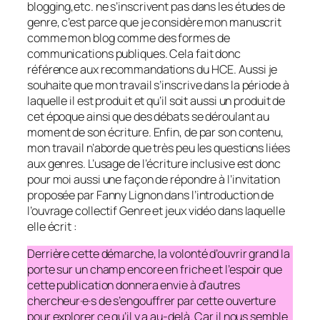
blogging,
etc. ne s’inscrivent pas dans les études de
genre, c’est parce que je considère mon manuscrit
comme mon blog comme des formes de
communications publiques. Cela fait donc
référence aux recommandations du HCE. Aussi je
souhaite que mon travail s’inscrive dans la période à
laquelle il est produit et qu’il soit aussi un produit de
cet époque ainsi que des débats se déroulant au
moment de son écriture. Enfin, de par son contenu,
mon travail n’aborde que très peu les questions liées
aux genres. L’usage de l’écriture inclusive est donc
pour moi aussi une façon de répondre à l’invitation
proposée par Fanny Lignon dans l’introduction de
l’ouvrage collectif
Genre et jeux vidéo
dans laquelle
elle écrit :
Derrière cette démarche, la volonté d’ouvrir grand la
porte sur un champ encore en friche et l’espoir que
cette publication donnera envie à d’autres
chercheur·e·s de s’engouffrer par cette ouverture
pour explorer ce qu’il y a au-delà. Car il nous semble