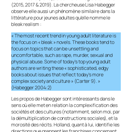
(2015, 2017 & 2019). La chercheuse Lisa Habegger
observe elle aussi un phénomène similaire dans la
littérature pour jeunes adultes qu’elle nomme le
bleak realism
:
« The most recent trend in young adult literature is
the focus on « bleak » novels. These books tend to
focus on topics that can be unsettling and
uncomfortable, such as rape, murder, sexual and
physical abuse. Some of today’s top young adult
authors are writing these « sophisticated, edgy
books about issues that reflect today’s more
complex society and culture » (Carter 9). »
(Habegger 2004:2)
Les propos de Habegger sont intéressants dans le
sens où elle met en relation la complexification des
sociétés et des cultures (notamment, selon moi, par
la démultiplication de constructions sociales), et la
morosité des récits. Holland, quant à lui, identifie les
directions que prennent les franchises concernant