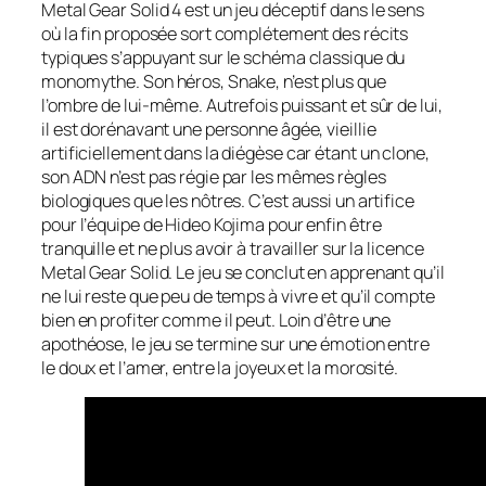
Metal Gear Solid
4 est un jeu déceptif dans le sens
où la fin proposée sort complétement des récits
typiques s’appuyant sur le schéma classique du
monomythe. Son héros, Snake, n’est plus que
l’ombre de lui-même. Autrefois puissant et sûr de lui,
il est dorénavant une personne âgée, vieillie
artificiellement dans la diégèse car étant un clone,
son ADN n’est pas régie par les mêmes règles
biologiques que les nôtres. C’est aussi un artifice
pour l’équipe de Hideo Kojima pour enfin être
tranquille et ne plus avoir à travailler sur la licence
Metal Gear Solid
. Le jeu se conclut en apprenant qu’il
ne lui reste que peu de temps à vivre et qu’il compte
bien en profiter comme il peut. Loin d’être une
apothéose, le jeu se termine sur une émotion entre
le doux et l’amer, entre la joyeux et la morosité.