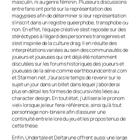
masculin, ni au genre féminin. Plusieurs discussions
entre fans ont porté sur la représentation des
magypsies afin de déterminer si leur représentation
s’inscrit dans un registre queerphobe, transphobe ou
non. En effet, l’équipe créative s’est reposée sur des
stéréotypes à l’égard des personnes transgenres et
s’est inspirée de la culture drag. Il en résulte des
interprétations variées au sein des communautés de
joueurs et joueuses qui ont déjà été notamment
discutées sur les forums historiques des joueurs et
joueuses de la série comme earthboundcentral.com
et Starmen.net. J’aurais le temps de revenir sur le
sujet un jour dans un billet dans lequel j’aborderai
plus en détail les formes de discursivités liées au
character design. En tout état, j’utiliserai le pronom
«iel» lorsque je leur ferai référence, ainsi qu’à tout
personnage non-binaire afin d’assurer une
continuité entre le lore du jeu et les propos tenus de
cette thèse.
Enfin, Undertale et Deltarune offrent aussi une large