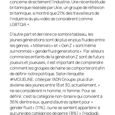
concerne directement l’industrie. Une récente étude
britannique réalisée par Ukie, un groupe de réflexion
britannique, a montré que 21% des travailleurs de
l’industrie du jeu vidéo se considèrent comme
LGBTQIA +.
D’autre part et derrière ce sombre tableau, les
jeunes générations sont de plus en plus fluides entre
les genres. « Millenials » et « Gen Z » sont même
surnommés « genderfluid generations ». Par ailleurs
comme les enfants de la génération Z sont de futurs
joueurs et joueuses, il est important de comprendre
comment les groupes de haine se comporteront afin
de définir notre politique. Selon l’enquête
#MOIJEUNE, citée par l’ADN Groupe, plus d’un
dixième des jeunes entre 18 et 30, actuellement, «
ne se considèrent ni homme, ni femme. Pour se
définir, c’est la catégorie non-binaire qui convient à
36% d’entre eux, quand d’autres optent pour «
gender fluid » (11%), ou ne se sentent appartenir à
aucune des catégories de genre (8%) » (Hadjadji,