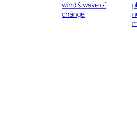
wind & wave of
p
change
n
m