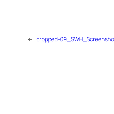
←
cropped-09_SWH_Screensho