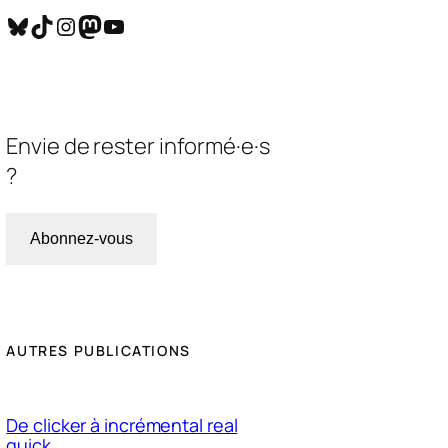
Bluesky
TikTok
Instagram
Mastodon
YouTube
Envie de rester informé·e·s
?
Abonnez-vous
AUTRES PUBLICATIONS
De clicker à incrémental real
quick.