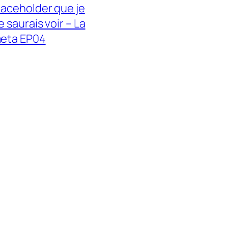
laceholder que je
e saurais voir – La
eta EP04