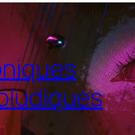
niques
oludiques