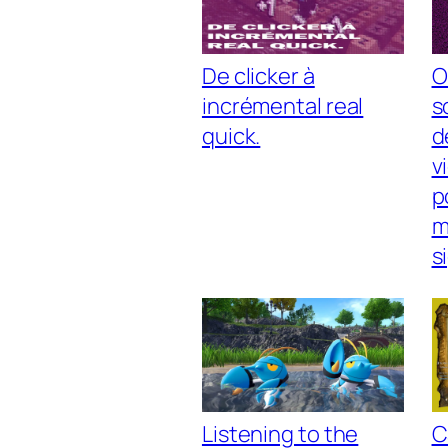
De clicker à
O
incrémental real
s
quick.
d
v
p
m
s
Listening to the
C