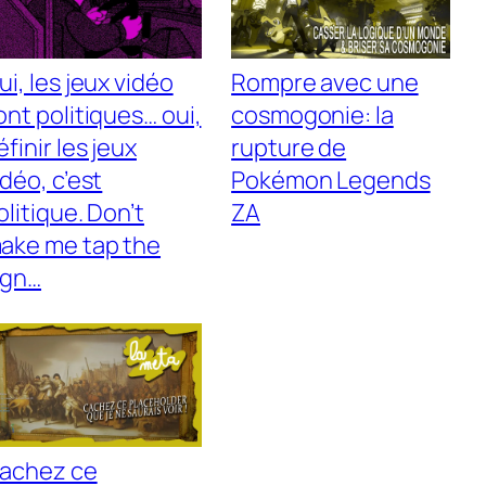
ui, les jeux vidéo
Rompre avec une
ont politiques… oui,
cosmogonie: la
éfinir les jeux
rupture de
idéo, c’est
Pokémon Legends
olitique. Don’t
ZA
ake me tap the
ign…
achez ce