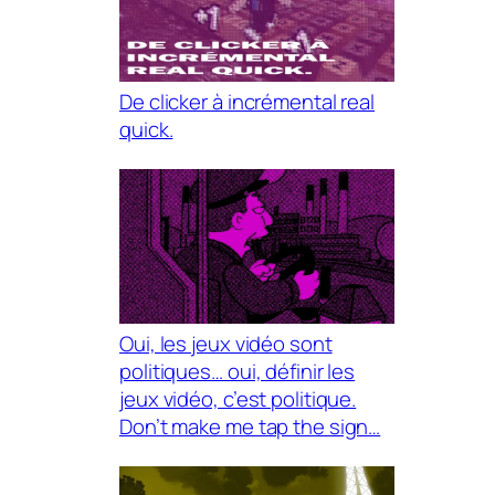
De clicker à incrémental real
quick.
Oui, les jeux vidéo sont
politiques… oui, définir les
jeux vidéo, c’est politique.
Don’t make me tap the sign…