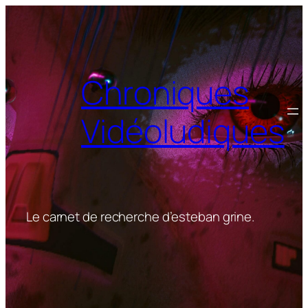
Aller
au
contenu
Chroniques
Vidéoludiques
Le carnet de recherche d’esteban grine.