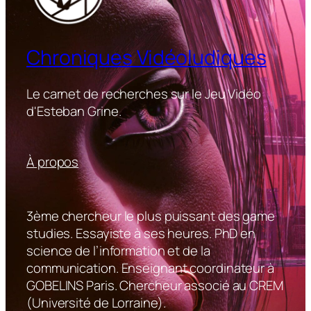
Chroniques Vidéoludiques
Le carnet de recherches sur le Jeu Vidéo
d'Esteban Grine.
À propos
3ème chercheur le plus puissant des game
studies. Essayiste à ses heures. PhD en
science de l’information et de la
communication. Enseignant coordinateur à
GOBELINS Paris. Chercheur associé au CREM
(Université de Lorraine).