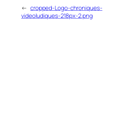
←
cropped-Logo-chroniques-
videoludiques-218px-2.png