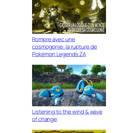
Rompre avec une
cosmogonie: la rupture de
Pokémon Legends ZA
Listening to the wind & wave
of change