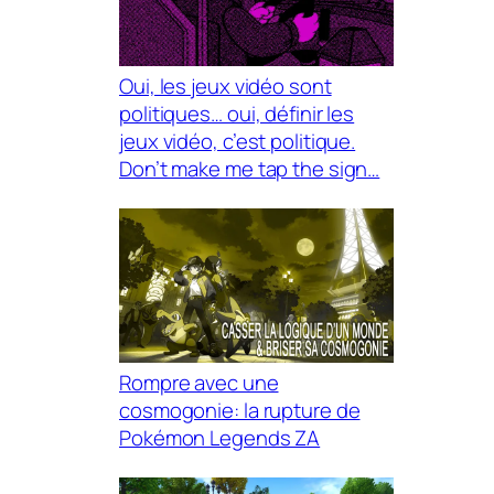
Oui, les jeux vidéo sont
politiques… oui, définir les
jeux vidéo, c’est politique.
Don’t make me tap the sign…
Rompre avec une
cosmogonie: la rupture de
Pokémon Legends ZA