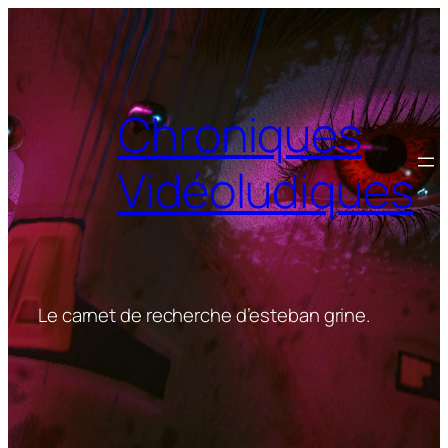
Aller
au
contenu
Chroniques
Vidéoludiques
Le carnet de recherche d’esteban grine.