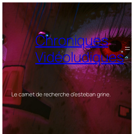
Aller
au
contenu
Chroniques
Vidéoludiques
Le carnet de recherche d’esteban grine.