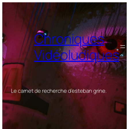
Aller
au
contenu
Chroniques
Vidéoludiques
Le carnet de recherche d’esteban grine.