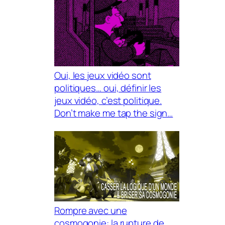
Oui, les jeux vidéo sont
politiques… oui, définir les
jeux vidéo, c’est politique.
Don’t make me tap the sign…
Rompre avec une
cosmogonie: la rupture de