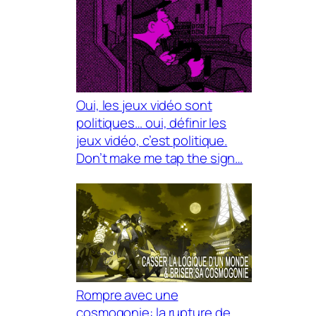
Oui, les jeux vidéo sont
politiques… oui, définir les
jeux vidéo, c’est politique.
Don’t make me tap the sign…
Rompre avec une
cosmogonie: la rupture de