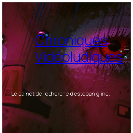
Aller
au
contenu
Chroniques
Vidéoludiques
Le carnet de recherche d’esteban grine.