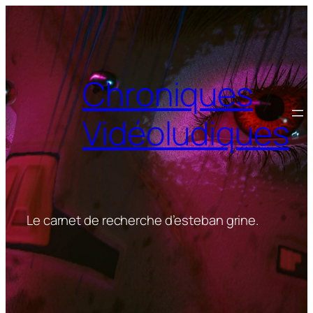
Aller
au
contenu
Chroniques
Vidéoludiques
Le carnet de recherche d’esteban grine.