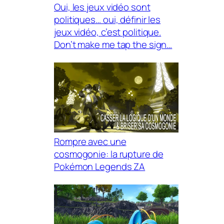
Oui, les jeux vidéo sont
politiques… oui, définir les
jeux vidéo, c’est politique.
Don’t make me tap the sign…
Rompre avec une
cosmogonie: la rupture de
Pokémon Legends ZA