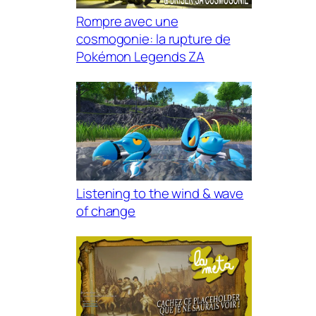
Rompre avec une
cosmogonie: la rupture de
Pokémon Legends ZA
Listening to the wind & wave
of change