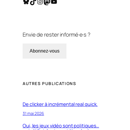
Bluesky
TikTok
Instagram
Mastodon
YouTube
Envie de rester informé·e·s ?
Abonnez-vous
AUTRES PUBLICATIONS
De clicker à incrémental real quick.
31 mai 2026
Oui, les jeux vidéo sont politiques…