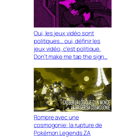
Oui, les jeux vidéo sont
politiques… oui, définir les
jeux vidéo, c’est politique.
Don’t make me tap the sign…
Rompre avec une
cosmogonie: la rupture de
Pokémon Legends ZA