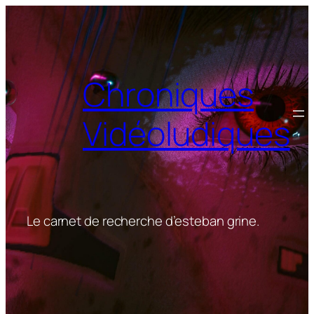
Aller
au
contenu
Chroniques
Vidéoludiques
Le carnet de recherche d’esteban grine.