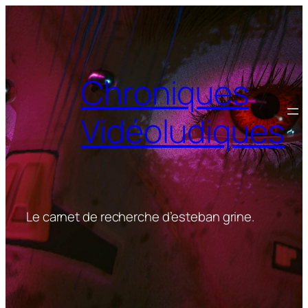
Aller
au
contenu
Chroniques
Vidéoludiques
Le carnet de recherche d’esteban grine.