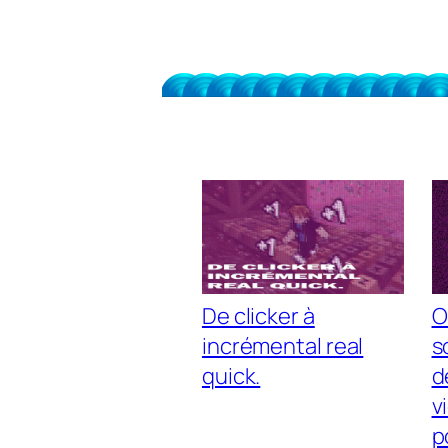
De clicker à
O
incrémental real
s
quick.
d
v
p