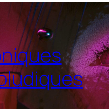
niques
oludiques