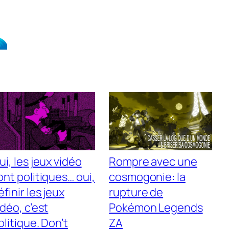
ui, les jeux vidéo
Rompre avec une
ont politiques… oui,
cosmogonie: la
éfinir les jeux
rupture de
idéo, c’est
Pokémon Legends
olitique. Don’t
ZA