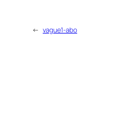
←
vague1-abo