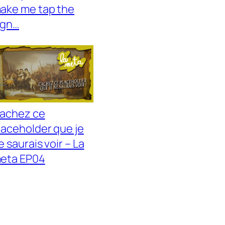
ake me tap the
ign…
achez ce
laceholder que je
e saurais voir – La
eta EP04