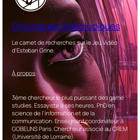
Chroniques Vidéoludiques
Le carnet de recherches sur le Jeu Vidéo
d'Esteban Grine.
À propos
3ème chercheur le plus puissant des game
studies. Essayiste à ses heures. PhD en
science de l’information et de la
communication. Enseignant coordinateur à
GOBELINS Paris. Chercheur associé au CREM
(Université de Lorraine).