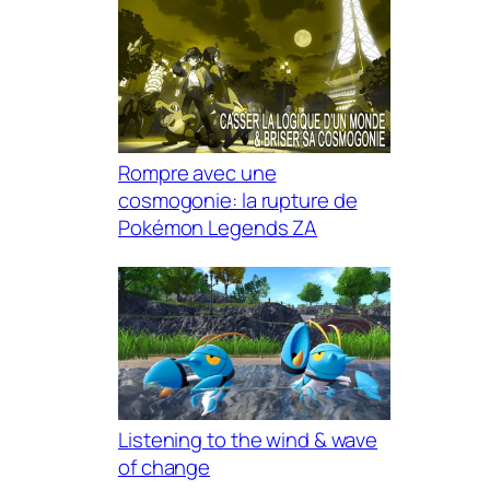
Rompre avec une
cosmogonie: la rupture de
Pokémon Legends ZA
Listening to the wind & wave
of change