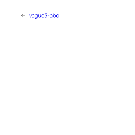
←
vague3-abo