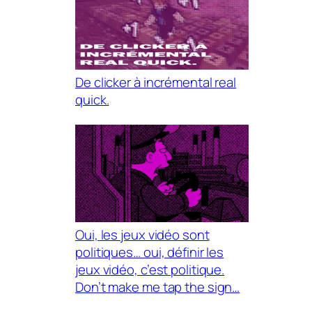
De clicker à incrémental real
quick.
Oui, les jeux vidéo sont
politiques… oui, définir les
jeux vidéo, c’est politique.
Don’t make me tap the sign…