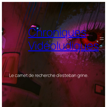
Aller
au
contenu
Chroniques
Vidéoludiques
Le carnet de recherche d’esteban grine.