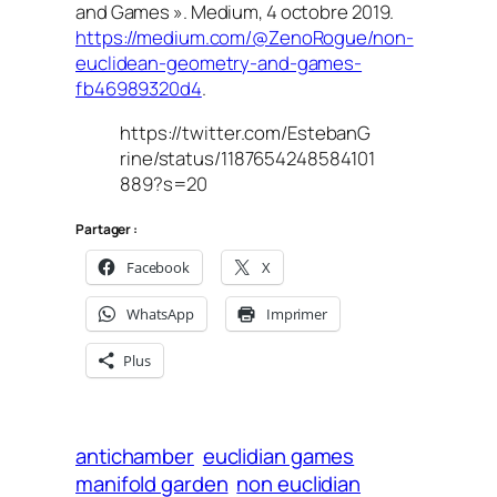
and Games ». Medium, 4 octobre 2019.
https://medium.com/@ZenoRogue/non-
euclidean-geometry-and-games-
fb46989320d4
.
https://twitter.com/EstebanG
rine/status/1187654248584101
889?s=20
Partager :
Facebook
X
WhatsApp
Imprimer
Plus
antichamber
euclidian games
manifold garden
non euclidian