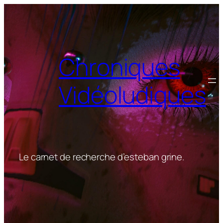
Aller
au
contenu
Chroniques
Vidéoludiques
Le carnet de recherche d’esteban grine.