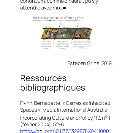
continuum, comme on aurait pu s’y
attendre avec moi. ■
Esteban Grine, 2019.
Ressources
bibliographiques
Flynn, Bernadette. « Games as Inhabited
Spaces ».
Media International Australia
o
Incorporating Culture and Policy
110, n
1
(février 2004): 52‑61.
https://doi.org/10.1177/1329878X04110001