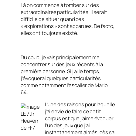
Là on commence à tomber sur des
extraordinaires particularités. Il serait
difficile de situer quand ces
« explorations » sont apparues. De facto,
elles ont toujours existé.
Du coup, je vais principalement me
concentrer sur des jeux récents à la
première personne. Si j’ai le temps,
j’évoquerai quelques particularités
comme notamment l’escalier de
Mario
64.
L’une des raisons pour laquelle
j’ai envie de faire ce petit
LE 7th
corpus est que j’aime évoquer
Heaven
l’un des jeux que j’ai
de FF7
instantanément aimés, dès sa