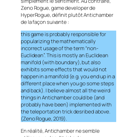
simplement le sentiment. Au contraire,
Zeno Rogue,
game developer
de
HyperRogue
, définit plutôt
Antichamber
de la façon suivante :
this game is probably responsible for
popularizing the mathematically
incorrect usage of the term “non-
Euclidean”. This is mostly an Euclidean
manifold (with boundary), but also
exhibits some effects that would not
happen in a manifold (e.g. you end up in a
different place when you go some steps
and back). I believe almost all the weird
things in Antichamber could be (and
probably have been) implemented with
the teleportation trick desribed above.
(Zeno Rogue, 2019).
En réalité,
Antichamber
ne semble