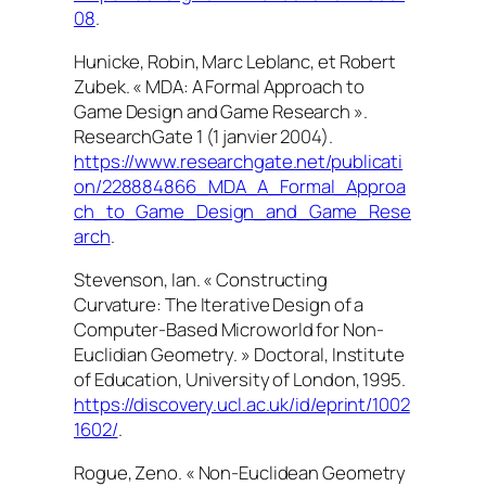
08
.
Hunicke, Robin, Marc Leblanc, et Robert
Zubek. « MDA: A Formal Approach to
Game Design and Game Research ».
ResearchGate
1 (1 janvier 2004).
https://www.researchgate.net/publicati
on/228884866_MDA_A_Formal_Approa
ch_to_Game_Design_and_Game_Rese
arch
.
Stevenson, Ian. « Constructing
Curvature: The Iterative Design of a
Computer-Based Microworld for Non-
Euclidian Geometry. » Doctoral, Institute
of Education, University of London, 1995.
https://discovery.ucl.ac.uk/id/eprint/1002
1602/
.
Rogue, Zeno. « Non-Euclidean Geometry