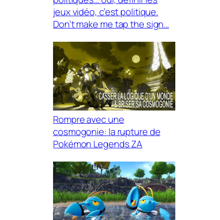
jeux vidéo, c’est politique.
Don’t make me tap the sign…
Rompre avec une
cosmogonie: la rupture de
Pokémon Legends ZA