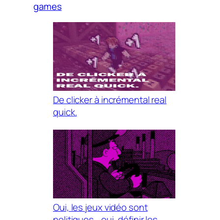
games
De clicker à incrémental real
quick.
Oui, les jeux vidéo sont
politiques… oui, définir les