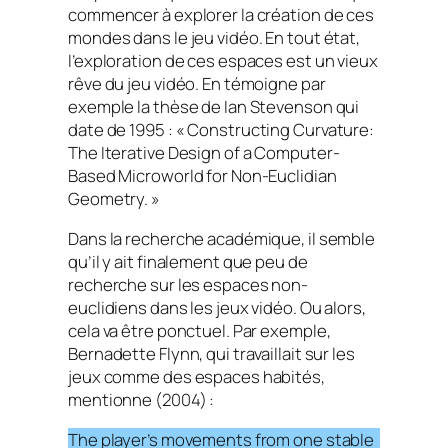
commencer à explorer la création de ces
mondes dans le jeu vidéo. En tout état,
l’exploration de ces espaces est un vieux
rêve du jeu vidéo. En témoigne par
exemple la thèse de Ian Stevenson qui
date de 1995 : «
Constructing Curvature:
The Iterative Design of a Computer-
Based Microworld for Non-Euclidian
Geometry.
»
Dans la recherche académique, il semble
qu’il y ait finalement que peu de
recherche sur les espaces non-
euclidiens dans les jeux vidéo. Ou alors,
cela va être ponctuel. Par exemple,
Bernadette Flynn, qui travaillait sur les
jeux comme des espaces habités,
mentionne (2004) :
The player’s movements from one stable