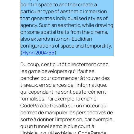
point in space to another create a
particular type of aesthetic immersion
that generates individualised styles of
agency. Such an aesthetic, while drawing
on some spatial traits from the cinema,
also extends into non-Euclidian
configurations of space and temporality.
(
Flynn 2004:55
)
Du coup, c’est plutôt directement chez
les
game developers
qu’il faut se
pencher pour commencer à trouver des
travaux, en sciences de l’informatique,
qui cependant ne sont pas forcément
formalisés. Par exemple, la chaîne
CodeParade travailla sur un moteur qui
permet de manipuler les perspectives de
sorte à donner l’impression, par exemple,
qu’un tunnel semble plus court à
l’intérieur qu’à l’extérieur. CodeParade