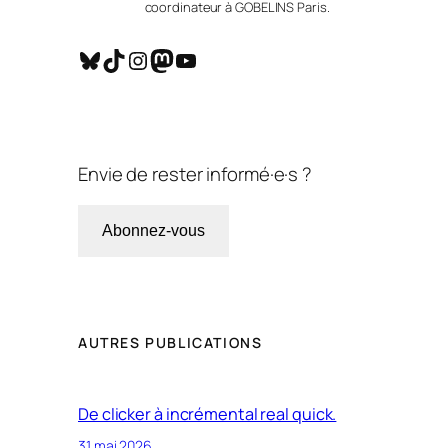
coordinateur à GOBELINS Paris.
Bluesky
TikTok
Instagram
Mastodon
YouTube
Envie de rester informé·e·s ?
Abonnez-vous
AUTRES PUBLICATIONS
De clicker à incrémental real quick.
31 mai 2026