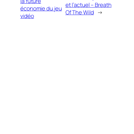
la future
et l’actuel – Breath
économie du jeu
Of The Wild
→
vidéo