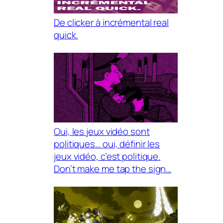
De clicker à incrémental real
quick.
Oui, les jeux vidéo sont
politiques… oui, définir les
jeux vidéo, c’est politique.
Don’t make me tap the sign…