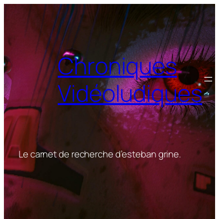
Aller
au
contenu
Chroniques
Vidéoludiques
Le carnet de recherche d’esteban grine.