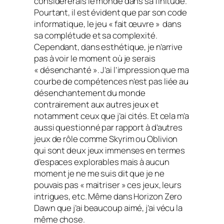
considérerais le monde dans sa finitude.
Pourtant, il est évident que par son code
informatique, le jeu « fait œuvre » dans
sa complétude et sa complexité.
Cependant, dans esthétique, je n’arrive
pas à voir le moment où je serais
« désenchanté ». J’ai l’impression que ma
courbe de compétences n’est pas liée au
désenchantement du monde
contrairement aux autres jeux et
notamment ceux que j’ai cités. Et cela m’a
aussi questionné par rapport à d’autres
jeux de rôle comme
Skyrim
ou
Oblivion
qui sont deux jeux immenses en termes
d’espaces explorables mais à aucun
moment je ne me suis dit que je ne
pouvais pas « maitriser » ces jeux, leurs
intrigues, etc. Même dans
Horizon Zero
Dawn
que j’ai beaucoup aimé, j’ai vécu la
même chose.