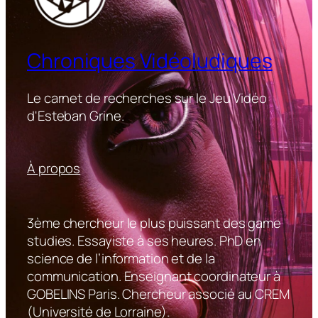
Chroniques Vidéoludiques
Le carnet de recherches sur le Jeu Vidéo
d'Esteban Grine.
À propos
3ème chercheur le plus puissant des game
studies. Essayiste à ses heures. PhD en
science de l’information et de la
communication. Enseignant coordinateur à
GOBELINS Paris. Chercheur associé au CREM
(Université de Lorraine).