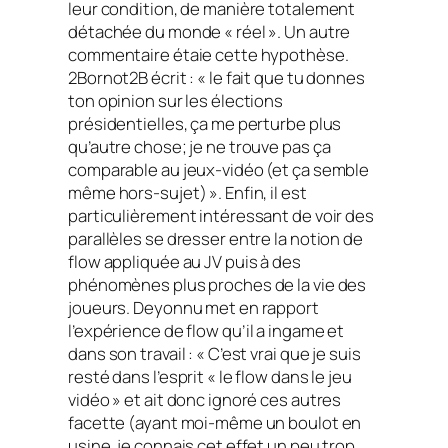
leur condition, de manière totalement
détachée du monde « réel ». Un autre
commentaire étaie cette hypothèse.
2Bornot2B écrit : « le fait que tu donnes
ton opinion sur les élections
présidentielles, ça me perturbe plus
qu’autre chose; je ne trouve pas ça
comparable au jeux-vidéo (et ça semble
même hors-sujet) ». Enfin, il est
particulièrement intéressant de voir des
parallèles se dresser entre la notion de
flow
appliquée au JV puis à des
phénomènes plus proches de la vie des
joueurs. Deyonnu met en rapport
l’expérience de
flow
qu’il a
ingame
et
dans son travail : « C’est vrai que je suis
resté dans l’esprit « le flow dans le jeu
vidéo » et ait donc ignoré ces autres
facette (ayant moi-même un boulot en
usine, je connais cet effet un peu trop