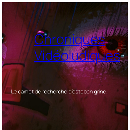
Aller
au
contenu
Chroniques
Vidéoludiques
Le carnet de recherche d’esteban grine.