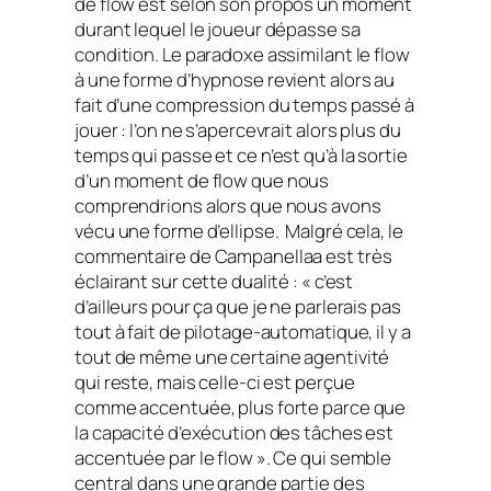
de
flow
est selon son propos un moment
durant lequel le joueur dépasse sa
condition. Le paradoxe assimilant le
flow
à une forme d’hypnose revient alors au
fait d’une compression du temps passé à
jouer : l’on ne s’apercevrait alors plus du
temps qui passe et ce n’est qu’à la sortie
d’un moment de
flow
que nous
comprendrions alors que nous avons
vécu une forme d’ellipse. Malgré cela, le
commentaire de Campanellaa est très
éclairant sur cette dualité : « c’est
d’ailleurs pour ça que je ne parlerais pas
tout à fait de pilotage-automatique, il y a
tout de même une certaine agentivité
qui reste, mais celle-ci est perçue
comme accentuée, plus forte parce que
la capacité d’exécution des tâches est
accentuée par le flow ». Ce qui semble
central dans une grande partie des