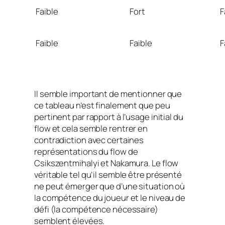
Faible
Fort
F
Faible
Faible
F
Il semble important de mentionner que
ce tableau n’est finalement que peu
pertinent par rapport à l’usage initial du
flow
et cela semble rentrer en
contradiction avec certaines
représentations du
flow
de
Csikszentmihalyi et Nakamura. Le
flow
véritable tel qu’il semble être présenté
ne peut émerger que d’une situation où
la compétence du joueur et le niveau de
défi (la compétence nécessaire)
semblent élevées.