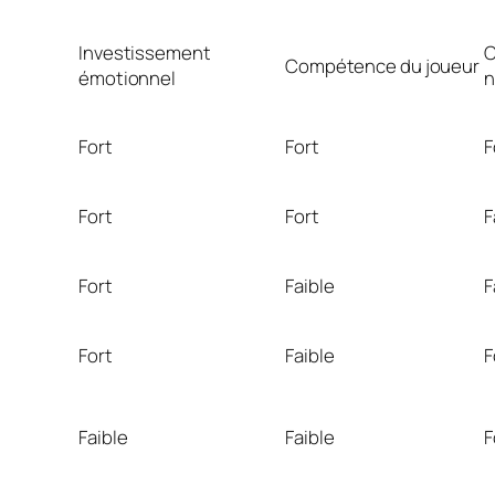
Investissement
Compétence du joueur
émotionnel
n
Fort
Fort
F
Fort
Fort
F
Fort
Faible
F
Fort
Faible
F
Faible
Faible
F