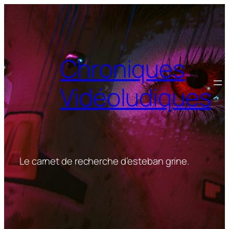
Aller
au
contenu
Chroniques
Vidéoludiques
Le carnet de recherche d’esteban grine.