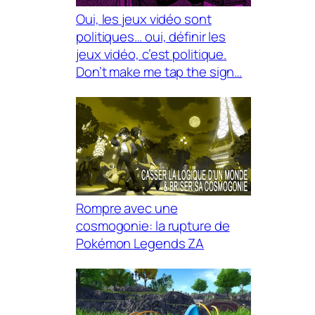
Oui, les jeux vidéo sont
politiques… oui, définir les
jeux vidéo, c’est politique.
Don’t make me tap the sign…
Rompre avec une
cosmogonie: la rupture de
Pokémon Legends ZA