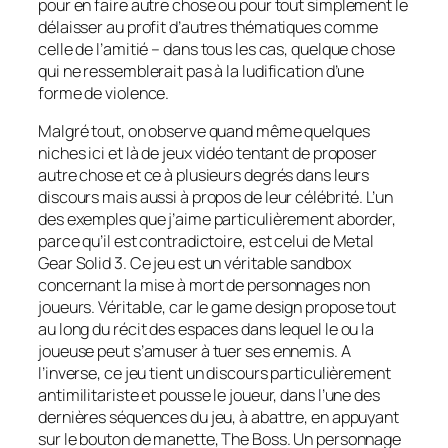
pour en faire autre chose ou pour tout simplement le
délaisser au profit d’autres thématiques comme
celle de l’amitié – dans tous les cas, quelque chose
qui ne ressemblerait pas à la ludification d’une
forme de violence.
Malgré tout, on observe quand même quelques
niches ici et là de jeux vidéo tentant de proposer
autre chose et ce à plusieurs degrés dans leurs
discours mais aussi à propos de leur célébrité. L’un
des exemples que j’aime particulièrement aborder,
parce qu’il est contradictoire, est celui de
Metal
Gear Solid 3
. Ce jeu est un véritable
sandbox
concernant la mise à mort de personnages non
joueurs. Véritable, car le
game design
propose tout
au long du récit des espaces dans lequel le ou la
joueuse peut s’amuser à tuer ses ennemis. A
l’inverse, ce jeu tient un discours particulièrement
antimilitariste et pousse le joueur, dans l’une des
dernières séquences du jeu, à abattre, en appuyant
sur le bouton de manette, The Boss. Un personnage