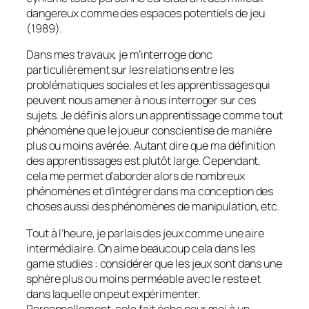
dangereux comme des espaces potentiels de jeu
(1989).
Dans mes travaux, je m’interroge donc
particulièrement sur les relations entre les
problématiques sociales et les apprentissages qui
peuvent nous amener à nous interroger sur ces
sujets. Je définis alors un apprentissage comme tout
phénomène que le joueur conscientise de manière
plus ou moins avérée. Autant dire que ma définition
des apprentissages est plutôt large. Cependant,
cela me permet d’aborder alors de nombreux
phénomènes et d’intégrer dans ma conception des
choses aussi des phénomènes de manipulation, etc.
Tout à l’heure, je parlais des jeux comme une aire
intermédiaire. On aime beaucoup cela dans les
game studies
: considérer que les jeux sont dans une
sphère plus ou moins perméable avec le reste et
dans laquelle on peut expérimenter.
Personnellement, cela fait écho pour moi à un