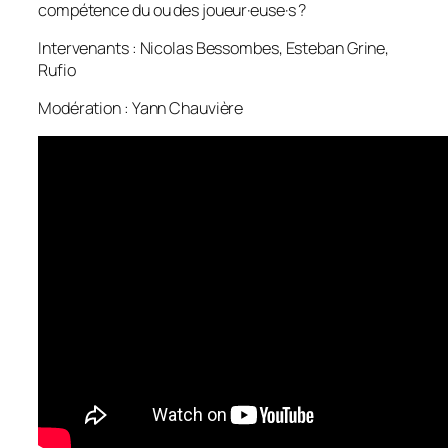
compétence du ou des joueur·euse·s ?
Intervenants : Nicolas Bessombes, Esteban Grine,
Rufio
Modération : Yann Chauvière