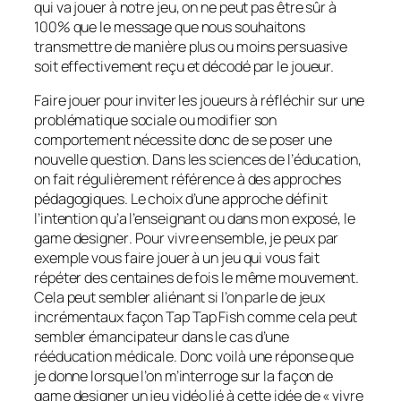
qui va jouer à notre jeu, on ne peut pas être sûr à
100% que le message que nous souhaitons
transmettre de manière plus ou moins persuasive
soit effectivement reçu et décodé par le joueur.
Faire jouer pour inviter les joueurs à réfléchir sur une
problématique sociale ou modifier son
comportement nécessite donc de se poser une
nouvelle question. Dans les sciences de l’éducation,
on fait régulièrement référence à des approches
pédagogiques. Le choix d’une approche définit
l’intention qu’a l’enseignant ou dans mon exposé, le
game designer
. Pour vivre ensemble, je peux par
exemple vous faire jouer à un jeu qui vous fait
répéter des centaines de fois le même mouvement.
Cela peut sembler aliénant si l’on parle de jeux
incrémentaux façon
Tap Tap Fish
comme cela peut
sembler émancipateur dans le cas d’une
rééducation médicale. Donc voilà une réponse que
je donne lorsque l’on m’interroge sur la façon de
game designer
un jeu vidéo lié à cette idée de « vivre