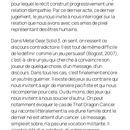
pour lequel le récit construit progressivement une
relation d’empathie. Par ce dernier acte, ce dernier
jugement, le jeu nous invite à nous interroger sur la
relation que nous avons avec ces amas de pixel
représentant des êtres humains.
Dans
Metal Gear Solid 3,
on sent, on ressent ce
discours contradictoire. Il est tout de même difficile
de le définir comme un jeu persuasif (Bogost, 2007),
c’est-à-dire un jeu qui cherche à convaincre son
joueur de quelque chose, d’un message, d’un
discours. Dans tous les cas, c’est finalement encore
un jeu très guerrier. Il existe des jeux au contraire qui
nous invitent à agir de manière pacifiste et qui nous
récompense pour cela. Ou du moins, des jeux qui
nous invitent à nous soucier d’autrui. On peut
notamment évoquer le cas de
That Dragon Cancer
qui raconte littéralement la vie d’une famille dont le
dernier né est atteint d’un cancer. Le message,
simple et sobre, n’a pas une vocation militante. Il
s’agit plutôt d’un artefact, d’un témoignage.