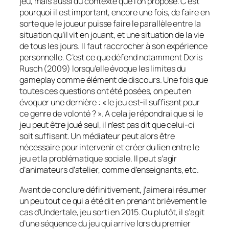
jeu, mais aussi du contexte que l’on propose. C’est
pourquoi il est important, encore une fois, de faire en
sorte que le joueur puisse faire le parallèle entre la
situation qu’il vit en jouant, et une situation de la vie
de tous les jours. Il faut raccrocher à son expérience
personnelle. C’est ce que défend notamment Doris
Rusch (2009) lorsqu’elle évoque les limites du
gameplay
comme élément de discours. Une fois que
toutes ces questions ont été posées, on peut en
évoquer une dernière : « le jeu est-il suffisant pour
ce genre de volonté ? ». A cela je répondrai que si le
jeu peut être joué seul, il n’est pas dit que celui-ci
soit suffisant. Un médiateur peut alors être
nécessaire pour intervenir et créer du lien entre le
jeu et la problématique sociale. Il peut s’agir
d’animateurs d’atelier, comme d’enseignants, etc.
Avant de conclure définitivement, j’aimerai résumer
un peu tout ce qui a été dit en prenant brièvement le
cas d’
Undertale,
jeu sorti en 2015. Ou plutôt, il s’agit
d’une séquence du jeu qui arrive lors du premier