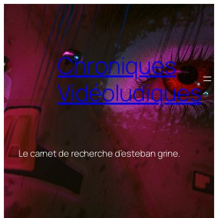
Aller
au
contenu
Chroniques
Vidéoludiques
Le carnet de recherche d’esteban grine.