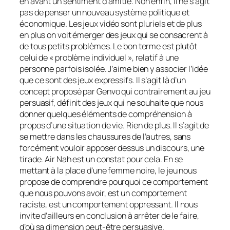
en avant un sentiment d’amitié. Non enfin, il ne s’agit
pas de penser un nouveau système politique et
économique. Les jeux vidéo sont pluriels et de plus
en plus on voit émerger des jeux qui se consacrent à
de tous petits problèmes. Le bon terme est plutôt
celui de « problème individuel », relatif à une
personne parfois isolée. J’aime bien y associer l’idée
que ce sont des jeux expressifs. Il s’agit là d’un
concept proposé par Genvo qui contrairement au jeu
persuasif, définit des jeux qui ne souhaite que nous
donner quelques éléments de compréhension à
propos d’une situation de vie. Rien de plus. Il s’agit de
se mettre dans les chaussures de l’autres, sans
forcément vouloir apposer dessus un discours, une
tirade.
Air Nah
est un constat pour cela. En se
mettant à la place d’une femme noire, le jeu nous
propose de comprendre pourquoi ce comportement
que nous pouvons avoir, est un comportement
raciste, est un comportement oppressant. Il nous
invite d’ailleurs en conclusion à arrêter de le faire,
d’où sa dimension peut-être persuasive.