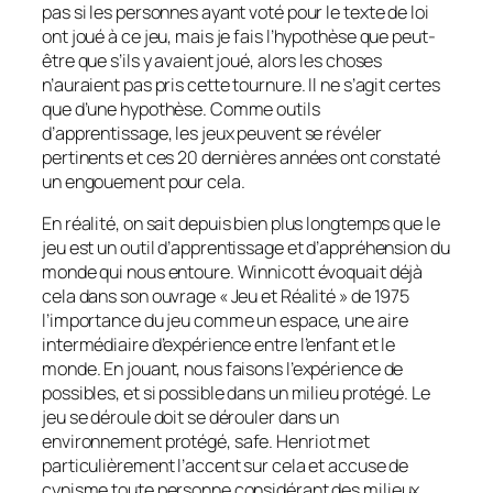
pas si les personnes ayant voté pour le texte de loi
ont joué à ce jeu, mais je fais l’hypothèse que peut-
être que s’ils y avaient joué, alors les choses
n’auraient pas pris cette tournure. Il ne s’agit certes
que d’une hypothèse. Comme outils
d’apprentissage, les jeux peuvent se révéler
pertinents et ces 20 dernières années ont constaté
un engouement pour cela.
En réalité, on sait depuis bien plus longtemps que le
jeu est un outil d’apprentissage et d’appréhension du
monde qui nous entoure. Winnicott évoquait déjà
cela dans son ouvrage « Jeu et Réalité » de 1975
l’importance du jeu comme un espace, une aire
intermédiaire d’expérience entre l’enfant et le
monde. En jouant, nous faisons l’expérience de
possibles, et si possible dans un milieu protégé. Le
jeu se déroule doit se dérouler dans un
environnement protégé,
safe
. Henriot met
particulièrement l’accent sur cela et accuse de
cynisme toute personne considérant des milieux