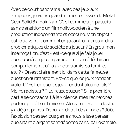
Avec ce court panorama, avec ces jeux aux
antipodes, je viens quand même de passer de
Metal
Gear Solid 3
à
Hair Nah
. C’est comme si je passais
sans transition d’un film hollywoodien à une
production indépendante et obscure. Mon objectif
est le suivant : comment en jouant, on adresse des
problématiques de société au joueur ? En gros, mon
interrogation, c’est « est-ce que si je fais jouer
quelqu’un à un jeu en particulier, il va réfléchir au
comportement qu’il a avec ses amis, sa famille,
etc ? » On est clairement ici dans cette fameuse
question du transfert. Est-ce que les jeux rendent
violent ? Est-ce que les jeux rendent plus gentils ?
Moins racistes ? Plus respectueux ? Si la première
partie se consacrait à la violence, mes recherches
portent plutôt sur l’inverse. Alors,
funfact
, l’industrie
y a déjà répondu. Depuis le début des années 2000,
l’explosion des
serious games
nous laisse penser
que si tant d’argent sont dépensé dans, par exemple,