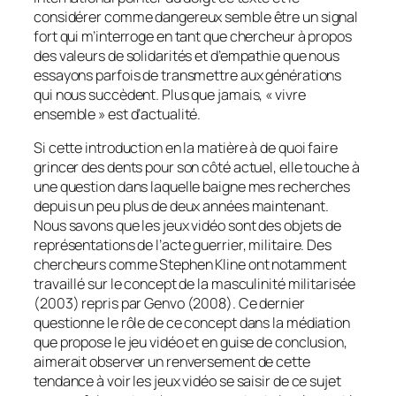
considérer comme dangereux semble être un signal
fort qui m’interroge en tant que chercheur à propos
des valeurs de solidarités et d’empathie que nous
essayons parfois de transmettre aux générations
qui nous succèdent. Plus que jamais, « vivre
ensemble » est d’actualité.
Si cette introduction en la matière à de quoi faire
grincer des dents pour son côté actuel, elle touche à
une question dans laquelle baigne mes recherches
depuis un peu plus de deux années maintenant.
Nous savons que les jeux vidéo sont des objets de
représentations de l’acte guerrier, militaire. Des
chercheurs comme Stephen Kline ont notamment
travaillé sur le concept de la masculinité militarisée
(2003) repris par Genvo (2008). Ce dernier
questionne le rôle de ce concept dans la médiation
que propose le jeu vidéo et en guise de conclusion,
aimerait observer un renversement de cette
tendance à voir les jeux vidéo se saisir de ce sujet