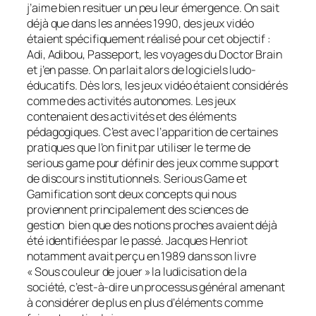
j’aime bien resituer un peu leur émergence. On sait
déjà que dans les années 1990, des jeux vidéo
étaient spécifiquement réalisé pour cet objectif :
Adi, Adibou, Passeport, les voyages du Doctor Brain
et j’en passe. On parlait alors de logiciels ludo-
éducatifs. Dès lors, les jeux vidéo étaient considérés
comme des activités autonomes. Les jeux
contenaient des activités et des éléments
pédagogiques. C’est avec l’apparition de certaines
pratiques que l’on finit par utiliser le terme de
serious game
pour définir des jeux comme support
de discours institutionnels.
Serious Game
et
Gamification
sont deux concepts qui nous
proviennent principalement des sciences de
gestion bien que des notions proches avaient déjà
été identifiées par le passé. Jacques Henriot
notamment avait perçu en 1989 dans son livre
« Sous couleur de jouer » la ludicisation de la
société, c’est-à-dire un processus général amenant
à considérer de plus en plus d’éléments comme