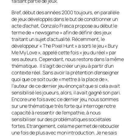
faisant partie de jeux.
Bref, début des années 2000 toujours, en parallèle
de jeux développés dans le but de conditionner un
acte d’achat, Gonzalo Frasca propose au début le
terme de «
newsgame
» afin de définir des jeux
traitant un sujet d’actualité. Récemment, le
développeur « The Pixel Hunt » a sorti le jeu « Bury
Me My Love », appelé cette fois « jeu du réel » par
ses auteurs. Cependant, nous restons dans la même
thématique. Il s’agit de créer un jeu à partir d’un
contexte réel. Sans avoir la prétention d’enseigner
quoi que ce soit ou de « mettre à la place de »,
l’auteur de ce dernier jeu énonçait que si cela avait
sensibilisé les joueurs, alors, il avait gagné son pari.
Encore une fois avec ce dernier jeu, nous sommes
sur une thématique très forte qui interroge notre
capacité à ressentir de l’empathie, à nous
sensibiliser sur des problématiques sociétales
fortes. Etrangement, cela me permet de reboucler
une fois de plus avec mon introduction. Je ne sais