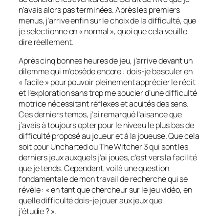
n’avais alors pas terminées. Après les premiers
menus, j’arrive enfin sur le choix de la difficulté, que
je sélectionne en « normal », quoi que cela veuille
dire réellement.
Après cinq bonnes heures de jeu, j’arrive devant un
dilemme qui m’obsède encore : dois-je basculer en
« facile » pour pouvoir pleinement apprécier le récit
et l’exploration sans trop me soucier d’une difficulté
motrice nécessitant réflexes et acuités des sens.
Ces derniers temps, j’ai remarqué l’aisance que
j’avais à toujours opter pour le niveau le plus bas de
difficulté proposé au joueur et à la joueuse. Que cela
soit pour
Uncharted
ou
The Witcher 3
qui sont les
derniers jeux auxquels j’ai joués, c’est vers la facilité
que je tends. Cependant, voilà une question
fondamentale de mon travail de recherche qui se
révèle : « en tant que chercheur sur le jeu vidéo, en
quelle difficulté dois-je jouer aux jeux que
j’étudie ? ».