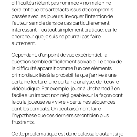
difficultés n’étant pas nommée « normale » ne
seraient que des artefacts issus de compromis
passés avec les joueurs. Invoquer l’intention de
l’auteur semble dans ce cas particulièrement
intéressant – ou tout simplement pratique, car le
chercheur que je suis ne pourrai pas faire
autrement.
Cependant, d’un point de vue expérientiel, la
question semble difficilement solvable. Le choix de
la difficulté apparait comme l’un des éléments
primordiaux liés à la probabilité que j’arrive à une
certaine lecture, une certaine analyse, de l’œuvre
vidéoludique. Par exemple, jouer à
Uncharted 3
en
facile a un impact non négligeable sur la façon dont
le ou la joueuse va « vivre » certaines séquences
dont les combats. On peut aisément faire
l’hypothèse que ces derniers seront bien plus
frustrants.
Cette problématique est donc colossale autant si je