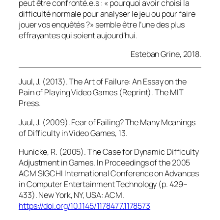
peut être confronté.e.s : « pourquoi avoir choisi la
difficulté normale pour analyser le jeu ou pour faire
jouer vos enquêtés ?» semble être l’une des plus
effrayantes qui soient aujourd’hui.
Esteban Grine, 2018.
Juul, J. (2013).
The Art of Failure: An Essay on the
Pain of Playing Video Games
(Reprint). The MIT
Press.
Juul, J. (2009). Fear of Failing? The Many Meanings
of Difficulty in Video Games, 13.
Hunicke, R. (2005). The Case for Dynamic Difficulty
Adjustment in Games. In
Proceedings of the 2005
ACM SIGCHI International Conference on Advances
in Computer Entertainment Technology
(p. 429–
433). New York, NY, USA: ACM.
https://doi.org/10.1145/1178477.1178573