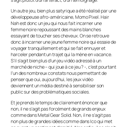
Un autre jeu, bien plus satyrique a été réalisé par une
développeuse afro-américaine, Momo Pixel.
Hair
Nah
est donc un jeu qui nous fait incarner une
femme noire repoussant des mains blanches
essayant de toucher ses cheveux. On se retrouve
donc à incarner une jeune femme noire qui essaie de
voyager tranquillement et qui se fait ennuyer et
harceler pendant un trajet qui la mène en vacance.
S’il s’agit bien plus d’un jeu vidéo adressé à un
marché de niche – qui joue à ce jeu ? -, c’est pourtant
l’un des nombreux constats nous permettant de
penser que oui, aujourd’hui, les jeux vidéo
deviennent un média destiné à sensibiliser son
public sur des problématiques sociales.
Et je prends le temps de clairement énoncer que
non, il ne s’agit pas forcément de grands enjeux
comme dans
Metal Gear Solid.
Non, il ne s’agit pas
non plus de grandes idées comme dans
Ico
qui met