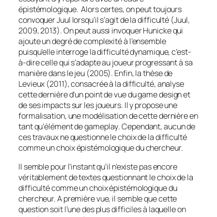
épistémologique. Alors certes, on peut toujours
convoquer Juul lorsqu’il s’agit de la difficulté (Juul,
2009, 2013). On peut aussi invoquer Hunicke qui
ajoute un degré de complexité à l’ensemble
puisqu’elle interroge la difficulté dynamique, c’est-
à-dire celle qui s’adapte au joueur progressant à sa
manière dans le jeu (2005). Enfin, la thèse de
Levieux (2011), consacrée à la difficulté, analyse
cette dernière d’un point de vue du
game design
et
de ses impacts sur les joueurs. Il y propose une
formalisation, une modélisation de cette dernière en
tant qu’élément de
gameplay
. Cependant, aucun de
ces travaux ne questionne le choix de la difficulté
comme un choix épistémologique du chercheur.
Il semble pour l’instant qu’il n’existe pas encore
véritablement de textes questionnant le choix de la
difficulté comme un choix épistémologique du
chercheur. A première vue, il semble que cette
question soit l’une des plus difficiles à laquelle on